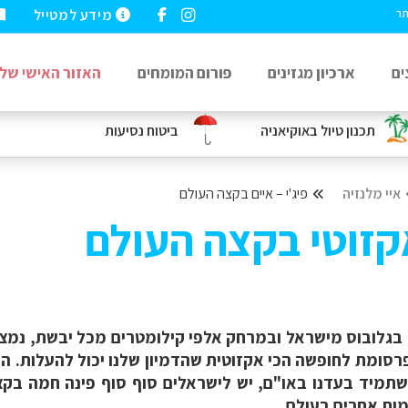
מידע למטייל
תר
ים
ארכיון מגזינים
פורום המומחים
האזור האישי שלי
תכנון טיול באוקיאניה
ביטוח נסיעות
איי מלנזיה
פיג'י – איים בקצה העולם
אקזוטי בקצה העולם
 בגלובוס מישראל ובמרחק אלפי קילומטרים מכל יבשת, נמצ
 פרסומת לחופשה הכי אקזוטית שהדמיון שלנו יכול להעלות. הת
שתמיד בעדנו באו"ם, יש לישראלים סוף סוף פינה חמה בק
ות אחרים בעולם.