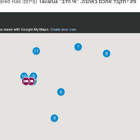
פיג'י תקבל אתכם באהבה.
"אי הלב"
Tavarua
(צילום: Jared Hail)