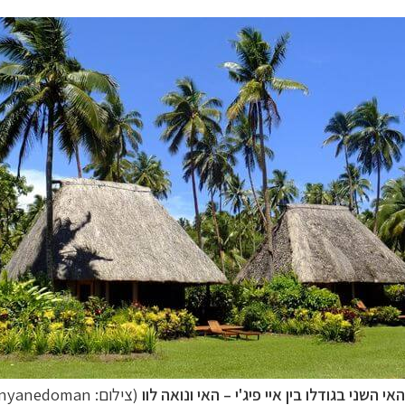
האי השני בגודלו בין איי פיג'י
–
האי
ונואה לוו
(צילום: Donyanedoman)