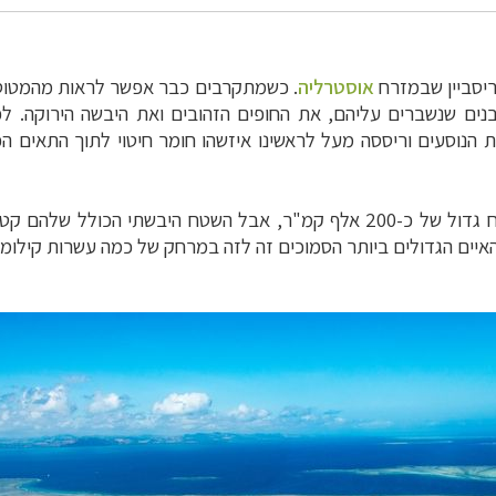
יסביין שבמזרח
אוסטרליה
. כ
שמתקרבים כבר אפשר לראות מהמטוס א
בנים שנשברים עליהם, את החופים הזהובים ואת היבשה הירוקה. ל
ת הנוסעים וריססה מעל לראשינו איזשהו חומר חיטוי לתוך התאים ה
מאות איים הפזורים על פני שטח גדול של כ-200 אלף קמ"ר, אבל השטח ה
איים הגדולים ביותר הסמוכים זה לזה במרחק של כמה עשרות קילומט