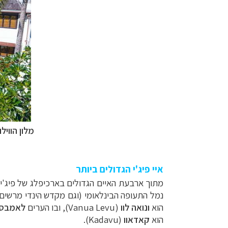
מלון הוויל
איי פיג'י הגדולים ביותר
מתוך ארבעת האיים הגדולים בארכיפלג של פיג'י,
נמל התעופה הבינלאומי (וגם מקדש הינדי מרשים וססגוני – va Subramaniya
הוא
ונואה לוו
(Vanua Levu), ובו הערים
לאמבס
הוא
קאדאוו
(Kadavu).