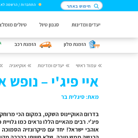
התחברות / הרשמה לא
חיפוש באתר
יעדים ומדינות
סגנון טיול
טיולים מומלצ
הזמנת מלון
הזמנת רכב
עמוד ראשי
יעדים ומדינות
אוקיאניה
איי פיג'י – נופש 
מאת
:
סיגלית בר
בדרום האוקיינוס השקט, במקום הכי מרוחק
פיג'י. רבים מהאיים הללו נראים כמו גלויית
אוהבי ישראל! יחד עם מיקרונזיה הסמוכה 
הרגשה ממש טובה, שלא חוויתי בהרבה מקומ