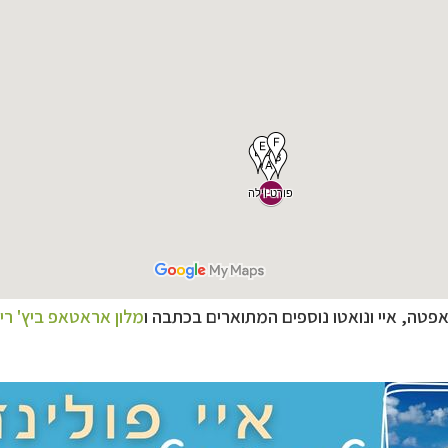
לינזיה הצרפתית
לחצו לפרטים »
פטה, איי ונואטו נוספים המתוארים בכתבה ו
מלון אראטאפ ביץ' רי
רליה וניו זילנד
לחצו לפרטים »
ם ומרכז אמריקה
לחצו לרשימת היעדים »