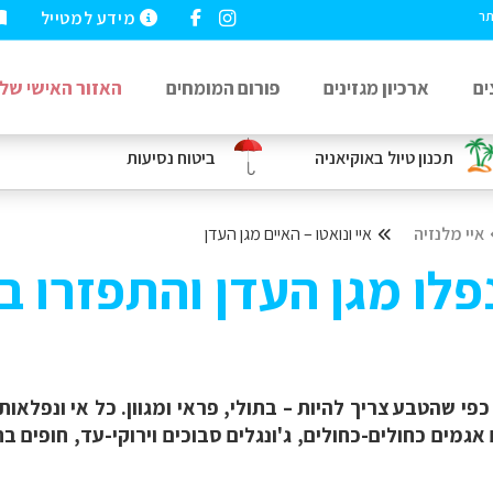
מידע למטייל
תר
ים
ארכיון מגזינים
פורום המומחים
האזור האישי שלי
תכנון טיול באוקיאניה
ביטוח נסיעות
איי מלנזיה
איי ונואטו – האיים מגן העדן
נפלו מגן העדן והתפזרו ב
כפי שהטבע צריך להיות – בתולי, פראי ומגוון. כל אי ונפלאו
מים כחולים-כחולים, ג'ונגלים סבוכים וירוקי-עד, חופים בתו