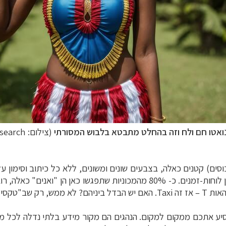
נואטו חם ולח וזה בהחלט מתבטא בלבוש המסורתי
(צילום: Snipesearch)
וסים) קטנים כאלה, בצבעים שונים ומשונים, ללא כל כיתוב וסימון ע
אין אוטובוסים, אין קווים, אין תחנות ואין לוחות-זמנים. כ- 80% מהמכוני
האות
T
–
אז זה
Taxi
. האם יש הבדל ביניהם? לא ממש, רק שב"טקסי" י
ע אתכם ממקום למקום. הנהגים הם מקור מידע בלתי נדלה לכל מה ש