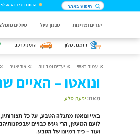
התחברות / הרשמה לא
חיפוש באתר
יעדים ומדינות
סגנון טיול
טיולים מומלצ
הזמנת מלון
הזמנת רכב
עמוד ראשי
יעדים ומדינות
אוקיאניה
ונואטו – האיים ש
מאת:
יפעת סלע
באיי ונואטו מתגלה הטבע, על כל תצורותיו, 
לועם המעשן, הרי געש כבויים שבפסגותיהם אג
ועוד – כיד דמיונו של הטבע.