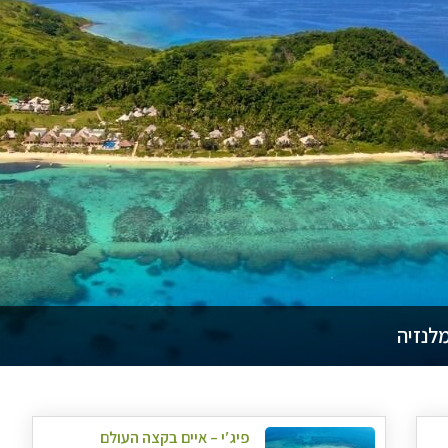
מלנזיה
פיג′י – איים בקצה העולם