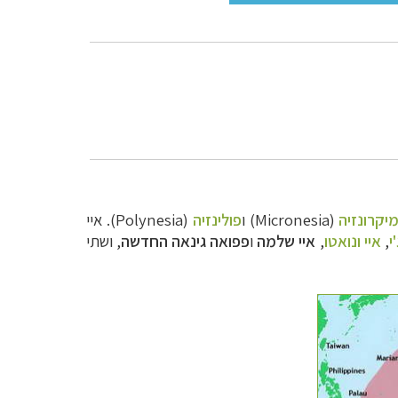
יקרונזיה
(Micronesia) ו
פולינזיה
(Polynesia). איי
י
,
איי ונואטו
,
איי שלמה
ו
פפואה גינאה החדשה
, ו
שתי