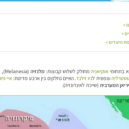
תחומי
אוקיאניה
מחולק לשלוש קבוצות:
מלנזיה
(Melanesia),
מ
וסטרליה
וצפונית ל
ניו זילנד
. ה
איים נחלקים בין
ארבע מדינות
:
איי פיג'
ריאן המערבית
(שייכת לאינדונזיה).