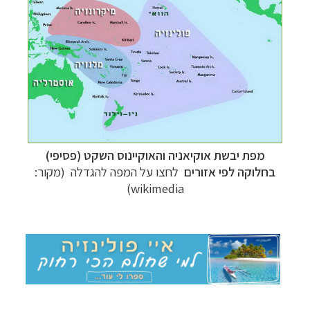
תכנון
טיולים לפולינזיה הצרפתית
לחצו לפרטים »
תכנון
טיולים
לאוסטרליה וניו זילנד
לחצו לפרטים »
תכנון
טיולים לדרום ומרכז אמריקה
לחצו לרשימת
היעדים »
מפת יבשת אוקיאניה והאוקיינוס השקט (פסיפי)
בחלוקה לפי אזורים
לחצו על המפה להגדלה
(מקור:
wikimedia)