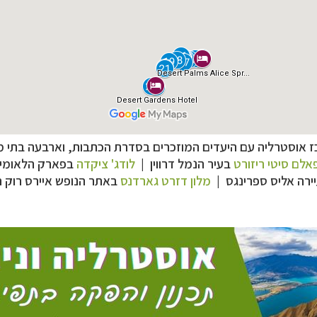
 אוסטרליה עם היעדים המוזכרים בסדרת הכתבות, וארבעה בתי מל
אלם סיטי ריזורט
בעיר הנמל דרווין |
לודג' ציקדה
בפארק הלאומי 
רליה וניו זילנד
לחצו לפרטים »
ירה אליס ספרינגס |
מלון דזרט גארדנס
באתר הנופש איירס רוק ר
רח הרחוק
לחצו לרשימת היעדים »
לינזיה הצרפתית
לחצו לפרטים »