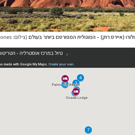
לורו (איירס רוק)
–
המונולית המפורסם ביותר בעולם
(צילום:
jones