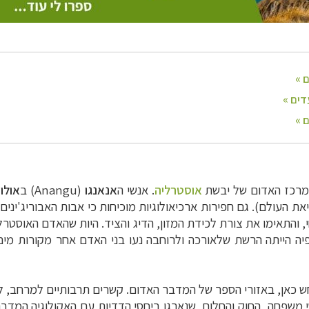
במרכז האדום של
יבשת
אוסטרליה
. אנשי ה
אנאנגו
(Anangu)
ב
אולור
יאת העולם). גם
חפירות ארכיאולוגיות מוכיחות כי אבות האבוריג'ינים
י, והתאימו את
צורת לכידת המזון, הדיג והציד. היות שהאדם האוס
פיה הייתה הרשת
שלאורכה ולרוחבה נעו בני האדם אחר מקורות מים ו
 כאן, באזורי
הספר של המדבר האדום. קשרים תרבותיים למרחב, לע
י משפחה, החוק והחלום,
שנארגו ביחסי הדדיות עם האקולוגיה המדב