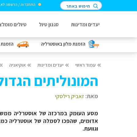
התחברות / הרשמה לא
חיפוש באתר
יעדים ומדינות
סגנון טיול
טיולים מומלצ
הזמנת מלון
באוסטרליה
הזמנת 
עמוד ראשי
יעדים ומדינות
אוקיאניה
המונוליתים הגדו
מאת:
זאביק רילסקי
מסע העומק במרכזה של אוסטרליה ממשיך ו
אדומים, שהפכו לסמלה של אוסטרליה כמו ש
וגוועת.