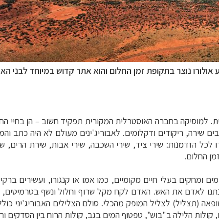
 אולורו
נוצר בתקופת זמן החלום והוא אתר קדוש במיוחד לבני הא
ית. למוסיקה
בחברה האוסטרלית המקורית תפקיד חשוב
–
הן בחיי הח
ים שירה, ריקודים
ודקלומים. לאבוריג'ינים מעולם לא היה כתב והמ
ו לכל הזדמנות: שירי ציד, שירי השכבה, שירי
אבות, שירת הרים, שי
מן החלום.
מים ומחקים בעלי
חיים מקומיים, כמו אמו או קנגורו, ועשירים ברקיע
ם נתנו לאדם את האש. האדם לקח
מקל שרוף וחלול ונשף בטרמיטים, ש
רליה וניו זילנד
לחצו לפרטים »
ופאה (
תצליל
) לצליל המופק
מהכלי. סולם הצלילים האבוריג'יני כול
רח הרחוק
לחצו לרשימת היעדים »
, קולות הלילה
ב"בוש", טפטוף המים בגב, קולות הרוח בין הסדקים ו