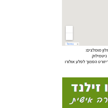
ון מומלצים:
ניטמילוק
יזורט הסמוך לסלע אולורו