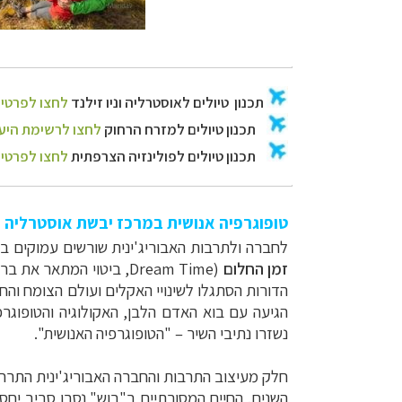
טופוגרפיה אנושית במרכז יבשת אוסטרליה
לחברה ולתרבות האבוריג'ינית שורשים עמוקים 
זמן החלום
(
Dream Time
, ביטוי המתאר את בר
הדורות הסתגלו לשינויי האקלים ועולם הצומח והח
הגיעה עם בוא האדם הלבן, האקולוגיה והטופוגר
נשזרו נתיבי השיר
–
"הטופוגרפיה האנושית".
חלק מעיצוב התרבות והחברה האבוריג'ינית התרחש
השנים. החיים המסורתיים ב"בוש" נסבו סביב יחס