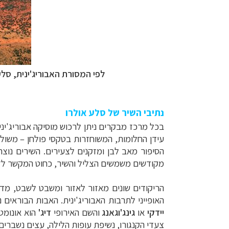
לפי המסורת האבוריג'ינית,
סלע
נתיבי השיר של סלע אולרו
בכל מרכז מבקרים ניתן לרכוש מוסיקה אבוריג'ינ
עידן החלומות, המשוחזרות בטקסי פולחן
–
משולב
הסיפור מאב לבן ומזקנים לצעירים. השירים נוצר
מקודשים משמשים
הצליל והשיר, כחוט המקשר לז
הריקודים שונים מאזור לאזור ומשבט לשבט, מד
האופייני לתרבות האבוריג'ינית. האבות הבוראי
תכנון
טיולים לאוסט
יידקי
או
גינג'וגאנג
והשם האירופי
דיג'
הוא אונומט
תכנון
טיולים למז
צעדי הקנגורו, נשיפת עופות הלילה, עצים נשברים