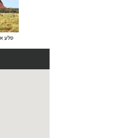
סלע או