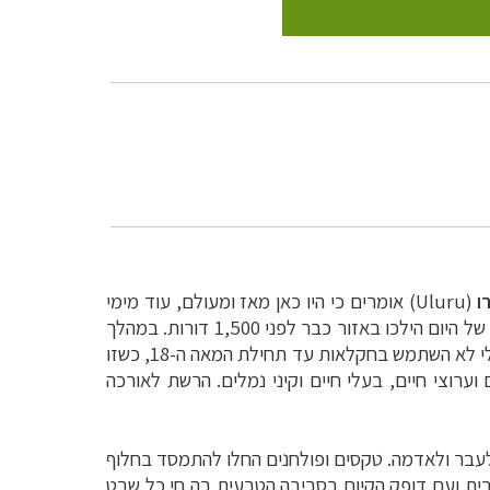
ו
(Uluru)
אומרים כי היו כאן מאז ומעולם, עוד מימי
 של היום הילכו באזור כבר לפני
1,500
דורות. במהלך
טרלי לא השתמש בחקלאות עד תחילת
המאה ה-18, כשזו
ערוצי חיים, בעלי חיים וקיני
נמלים. הרשת לאורכה
בר ולאדמה. טקסים ופולחנים החלו
להתמסד בחלוף
רית ועם דופק הקיום בסביבה הטבעית בה חי כל
שבט