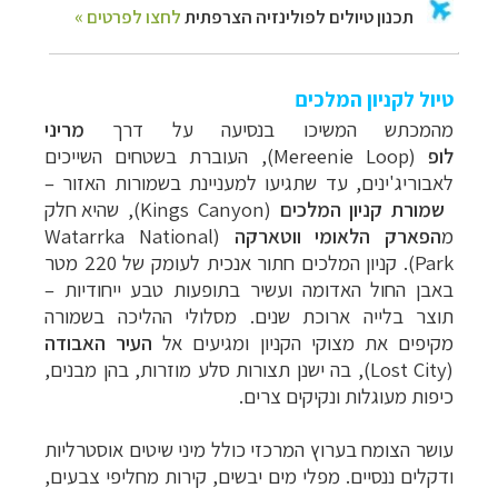
טיול לקניון המלכים
מהמכתש המשיכו בנסיעה על דרך
מריני
לופ
(
Mereenie Loop
), העוברת בשטחים השייכים
לאבוריג'ינים, עד שתגיעו למעניינת בשמורות האזור
–
שמורת
קניון המלכים
(Kings Canyon),
שהיא חלק
מ
הפארק
הלאומי ווטארקה
(
Watarrka National
Park
)
. קניון המלכים חתור אנכית לעומק של 220 מטר
באבן החול האדומה ועשיר בתופעות טבע ייחודיות –
תוצר בלייה ארוכת שנים. מסלולי ההליכה בשמורה
מקיפים את מצוקי הקניון ומגיעים אל
העיר האבודה
(Lost City)
, בה ישנן תצורות סלע מוזרות, בהן מבנים,
כיפות מעוגלות ונקיקים צרים.
עושר הצומח בערוץ המרכזי כולל מיני שיטים אוסטרליות
ודקלים ננסיים. מפלי מים יבשים, קירות מחליפי צבעים,