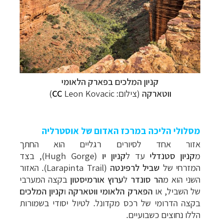
קניון המלכים ב
פארק
הלאומי
ווטארקה
(צילום:
Leon Kovacic
CC
)
מסלולי הליכה במרכז האדום של אוסטרליה
אזור אחד לסיורים רגליים הוא החתך
מ
קניון סטנדלי
עד ל
קניון יו
(Hugh Gorge),
בצד
המזרחי של
שביל לרפינטה
(Larapinta Trail). האזור
השני הוא מ
הר סונדר
ל
ערוץ אורמיסטון
בקצה המערבי
של השביל, או
הפארק הלאומי ווטארקה
ו
קניון המלכים
בקצה הדרומי של רכס מקדונל. לטיול יסודי בשמורות
הללו נחוצים כשבועיים.