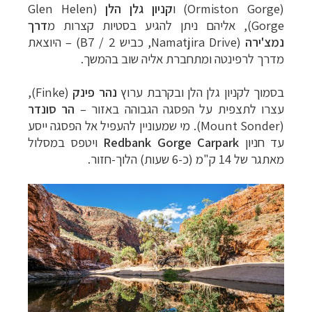
(
Ormiston Gorge
) ו
קניון גלן הלן
(
Glen Helen
Gorge
), אליהם ניתן להגיע בסטיות קצרות מ
דרך
נמצ
'ירה
(
Namatjira Drive
, כביש 2 / B7)
–
היוצאת
מדרך
לרפינטה ומתחברת אליה שוב בהמשך.
בסמוך לקניון גלן הלן ובקרבת ערוץ
נהר פינק
(
Finke
),
עצרו לתצפית על הפסגה הגבוהה באזור –
הר
סונדר
(
Mount Sonder
). מי שמעוניין להעפיל אל הפסגה ייסע
עד חניון
Redbank Gorge Carpark
ויטפס במסלול
מאתגר של 14 ק"מ (כ-6 שעות) הלוך-חזור.