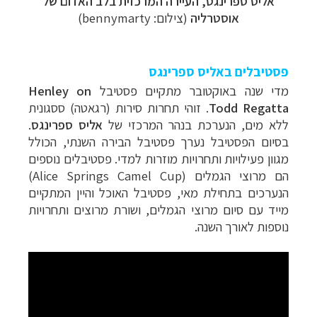
אליס ספרינגס
,
העיירה המרכזית בלב האדום של
אוסטרליה
(צילום: bennymarty)
פסטיבלים באליס ספרינגס
מדי שנה באוקטובר מתקיים פסטיבל
Henley on
Todd Regatta
. זוהי תחרות סירות (רגאטה) ססגונית
ללא מים, הנערכת בנהר המרכזי של
אליס ספרינגס
.
בסיום הפסטיבל נערך פסטיבל הבירה השנתי, הכולל
מגוון פעילויות ותחרויות מוזרות למדי. פסטיבלים נוספים
הם מרוצי הגמלים (
Alice Springs Camel Cup
)
הנערכים בתחילת מאי, פסטיבל האוכל והיין המתקיים
מייד עם סיום מרוצי הגמלים, ושורת מרוצים ותחרויות
נוספות לאורך השנה
.