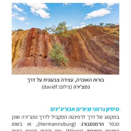
תכנון
טיולים לאוסטרליה וניו זילנד
לחצו לפרטים »
תכנון
טיולים למזרח הרחוק
לחצו לרשימת היעדים »
תכנון
טיולים לפולינזיה הצרפתית
לחצו לפרטים »
בורות האוכרה, עצירה צבעונית על דרך
נמצ'ירה
(צילום:
davidf
)
מיסיון גרמני וציורים אבוריג'ינים
במקטע של
דרך לרפינטה המקביל לדרך נמצ'ירה
שוכן
הכפר
הרמנסבורג
(Hermannsburg),
או בשמו
המקומי
נטאריה
(Ntaria),
שם יקדמו פניכם בתים