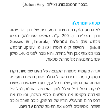
בכפר
הרמנסבורג
(צילום:
Julien Viry
)
מכתש טנוראלה
לא הרחק מנקודת החיבור המערבית של דרך לרפינטה
ודרך נמצ'ירה (כ-200 ק"מ מאליס ספרינגס) נמצא
מכתש ענק בשם
טנוראלה
(
Tnorala
, או
Gosses
Bluff
)
–
חמישה ק"מ קוטרו ו-180 מ' עומקו. המכתש
בנוי ממצוקי אבן חול בהירה, והוא נוצר לפני כ-140 מילון
שנה בהתנגשות אלימה של מטאור.
אגדה מקומית מספרת שקבוצה של נשים שמימיות רקדו
במקום, כמו כוכבים בשביל החלב. אחת הנשים התעייפה
והניחה את התינוק שלה בסל עץ, בעוד שהנשים המשיכו
לרקוד. הסל נפל וצלל לתוך האדמה. התינוק נפל על
האדמה בקמטו את הסלעים כלפי מעלה, וביוצרו את
רכס הרים המעגלי. הוריו של התינוק, כוכב הערב וכוכב
השחר, ממשיכים לחפש את התינוק שלהם עד היום.