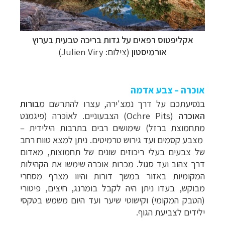
אקליפטוס רפאים על גדות בריכה טבעית בערוץ
אורמיסטון
(צילום:
Julien Viry
)
אוכרה – צבע אדמה
בנסיעתכם על דרך נמצ'ירה, עצרו להתרשם מ
בורות
האוכרה
(
Ochre Pits
) הצבעוניים. ל
אוֹ‏כּרה
(פיגמנט
מתחמוצת ברזל) שימושים רבים בתרבות הילידית
–
מצבע קסמים ועד גירוש טרמיטים. ניתן למצא טווח רחב
של צבעים בעלי ריכוזים שונים של תחמוצות, מאדום
דרך צהוב ועד סגול. מכרות אוכרה שימשו את הקהילות
המקומיות באזור במשך דורות והיוו מצרף מסחרי
מבוקש, בעדו ניתן היה לקבל בומרנג, חיצים, פיטורי
(הטבק המקומי) וקישוטי שיער ועד היום משמש בטקסי
ילידים לצביעת הגוף.