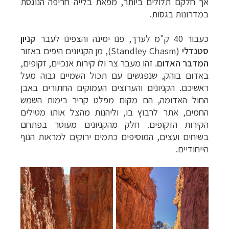
אך חלקם תלולים ביותר, מפאת בלייה חריפה הנוגסת
במדרונות בגסות.
כעבור 40 ק"מ לערך, פנו ימינה והצפינו לעבר
קניון
סטנדלי
(Standley Chasm)
, מן הקניונים היפים באזור
המדבר האדום
.
זהו מעבר צר ולו קירות אנכיים, זקופים,
באדום בוהק, שנפגשים עם תכול השמיים גבוה מעל
ראשיכם. הקניונים והערוצים העמוקים החתורים באבן
החול האדומה, הם מקום מפלט קריר בימות השמש
החמים, אתר לרבוץ בו, וליהנות מהצל אותו מטילים
הקירות הזקופים. חלק מהקניונים מעוטר בפתחם
בשיחים ועצים, המוסיפים כתמים ירוקים למראות הנוף
הייחודיים.