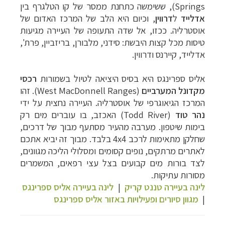
Springs
), ששימשה כתחנת ממסר של קו הטלגרף בין
אדלייד
ל
דרווין
,
וכיום היא הלב של המרכז האדום של
אוסטרליה. ככזו, אל שדה התעופה של העיירה מגיעות
טיסות מכל קצות היבשת: סידני, מלבורן, בריזביין, פרת',
אדלייד, קיירנס ודרווין.
אליס ספרינגס היא בסיס היציאה לטיול בשמורות
רכסי
מקדונל המערביים
(West MacDonnell Ranges)
. זהו
המרכז הגיאוגרפי של אוסטרליה. העיירה נחצית על ידי
נהר טוד
(Todd River)
האכזב, בו עוברים מים רק
בימות שיטפון. מערבה מהעיר מסתעף מבוך של דרכים,
שחלקן מתאימות לרכב
4x4
בלבד. מבוך זה יביא אתכם
לאתרים מרתקים, נופים קסומים ומסלולי הליכה מגוונים,
לצד בורות מים קבועים בצל עצי רפאים, המשמרים
מסורות עתיקות.
לינה בעיירה טננט קריק
|
לינה בעיירה אליס ספרינגס
|
מגוון סיורים ופעילויות באזור אליס ספרינגס