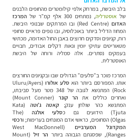
אל המדבר האדום
בלב היבשת, במרחק אלפי קילומטרים מהחופים הלבנים
של
אוסטרליה
,
נמתחים 300 אלף קמ"ר של
המרכז
האדו
ם
(Red Centre)
ובו המרתקים שבנופי היבשת.
המחוז הדליל ביותר באוכלוסיה, ובו נופים פראיים סחופי
רוח, קניונים וסדקים חרוצים באבן החול האדומה, מכתשי
מטאוריטים עתיקי יומין ונאות דקלים אבודים, חבויים
בעמקים נסתרים. אלה סמליה ורוחה של היבשת
האוסטרלית.
המרכז מוכר ב"סלעים" הגדולים שבו ובקניונים החורצים
אותו. המפורסם ביותר הוא
סלע
אולורו
(
Uluru/Ayers
Rock
) המתנשא לגובה של 348 מטר מעל סביבתו,
ואחרים כוללים את
הר קונר
(Mount Conner)
המתנשא כהר שולחן ענק;
קאטה ג'וטה
(Kata
Tjuta) ה
ידועים גם כ
סלעי
אולגה
(The
Olgas)
הסחופים, כראשי אדם המונחים בערימות; ו
רכסי
המקדונל המערביים
(West MacDonnell
Ranges), ש
פסגתם הגבוהה ביותר
הר זיל
(
Mount