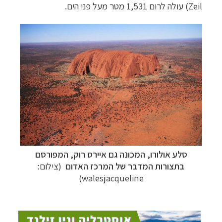
Zeil
)
עולה לרום 1,531 מטר מעל פני הים.
תכנון
טיולים לאוסטרליה וניו זילנד
לחצו לפרטים »
תכנון
טיולים למזרח הרחוק
לחצו לרשימת היעדים »
תכנון
טיולים לפולינזיה הצרפתית
לחצו לפרטים »
סלע
אולורו, המכונה גם איירס רוק, המפורסם
בתצורות המדבר של המרכז האדום
(צילום:
walesjacqueline)