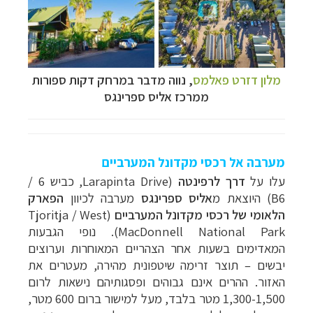
מלון דזרט פאלמס
, נווה מדבר במרחק דקות ספורות
ממרכז אליס ספרינגס
מערבה אל רכסי מקדונל המערביים
עלו על
דרך לרפינטה
(
Larapinta Drive‏
, כביש 6 /
B6)
היוצאת מ
אליס ספרינגס
מערבה לכיוון
הפארק
הלאומי של רכסי מקדונל המערביים
(Tjoritja / West
MacDonnell National Park).
נופי הגבעות
המאדימים בשעות אחר הצהריים המאוחרות וערוצים
יבשים
–
תוצר זרימה שיטפונית מהירה, מעטרים את
האזור. ההרים אינם גבוהים ופסגותיהם נישאות לרום
1,300-1,500 מטר בלבד, מעל למישור ברום 600 מטר,