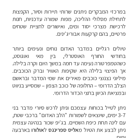
במרכזי המבקרים ניתנים שרותי תיירות וסיור, הקפצות
לתחילת מסלולי ההליכה, מפות שמורה עדכניות, חנות
לרכישת מצרכי יסוד ומים, ואישורים לחציית שטחים
פרטיים, בהם קרקעות אבוריג'ינים.
טיולים רגליים במדבר האדום נוחים ונעימים ביותר
בחודשי החורף האוסטרלי, בין מאי ואוגוסט,
כשהטמפרטורה נעימה עד חמה במשך היום וקרה בלילה.
אך הפיצוי בלילה היא שקיפות האוויר וברק הכוכבים.
מיליוני נצנוצי כוכבים מאירים את שמי המדבר ובראשם
הצלב הדרומי
–
החלופה של כוכב הצפון
–
שמסייע בניווט
ובמציאת הכיוון בחצי הכדור הדרומי.
ניתן לטייל בכוחות עצמכם וניתן לרכש סיורי מדבר בני
3-7 ימים, שיוצאים לשמורות "הלב האדום" ברכבי שטח,
עם לינה תחת כיפת השמיים. בג'יפ שכור בנהיגה עצמית
ניתן לבצע את הטיול מ
אליס ספרינגס
ל
אולורו
בארבעה
ימים.