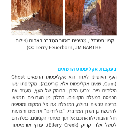
קניון
סטנדלי, מ
היפים באזור
המדבר האדום
(צילום:
)
CC
Terry Feuerborn, JM BARTHE
בעקבות אקליפטוס הרפאים
העץ האופייני לאזור הוא
אקליפטוס הרפאים
Ghost
Gum)
, שאינו אקליפטוס אלא קורימבה), מקליפתו עשו
הילידים נייר. צבעו הלבן, הבוהק של העץ, מעטר את
הכניסה במעלה הקניונים. בחלק מן הערוצים תמצאו
בריכה טבעית גדולה, המנצלת את צל המקום ומוסיפה
להרגשת גן העדן המדברי. "בולדרים" אדומים ורצועות
חול זהובות ילוו אתכם אל תוך מסתרי הקניונים.
כאלה הם
למשל
אלרי קריק
(
Ellery Creek
),
ערוץ אורמיסטון