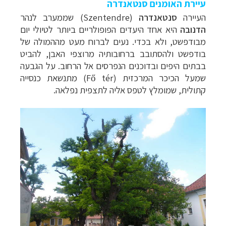
עיירת האומנים סנטאנדרה
העיירה
סנטאנדרה
(Szentendre) שממערב לנהר
הדנובה
היא אחד היעדים הפופולריים ביותר לטיולי יום
מבודפשט, ולא בכדי. נעים לברוח מעט מההמולה של
בודפשט ולהסתובב ברחובותיה מרוצפי האבן, להביט
בבתים היפים ובדוכנים הנפרסים אל הרחוב. על הגבעה
שמעל הכיכר המרכזית (
Fő tér
) מתנשאת כנסייה
קתולית, שמומלץ לטפס אליה לתצפית נפלאה.