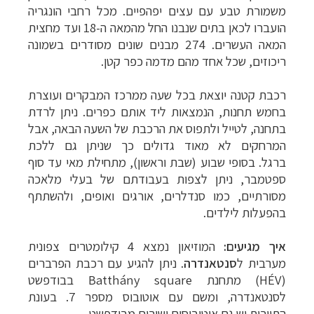
משמורת טבע עם עצים יפהפיים. מכל רחבי הונגריה
הועברו לכאן בתים שנבנו החל מהמאה ה-18 ועד מחצית
המאה העשרים. 274 מבנים שונים מסודרים בשמונה
ריכוזים, שכל אחד מהם מדמה כפר קטן.
רכבת קטנה יוצאת בכל שעה ממרכז המבקרים ועוצרת
בחמש תחנות, הנמצאות ליד אותם כפרים. ניתן לרדת
בתחנה, לטייל ולתפוס את הרכבת של השעה הבאה, אבל
המרחקים לא מאוד גדולים כך שניתן גם ללכת
ברגל.
בסופי שבוע (שבת וראשון), מתחילת מאי עד סוף
ספטמבר, ניתן לצפות בעבודתם של בעלי מלאכה
מסורתיים, כמו סנדלרים, אורגים ואופים, ולהשתתף
בהפעלות לילדים.
איך מגיעים:
המוזיאון נמצא 4 קילומטרים צפונית
מערבית ל
סנטאנדרה
. ניתן להגיע עם רכבת הפרברים
(
HÉV
) מתחנת
Batthány square
בבודפשט
לסנטאנדרה, ומשם עם אוטובוס מספר 7. בעונת
התיירות יש גם אוטובוסים ישירים מבודפשט.