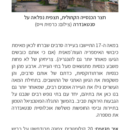
חצר הכנסייה הקתולית, תצפית נפלאה על
סנטאנדרה
(צילום: כרמית וייס)
במאה ה-17 התיישבו בעיירה סרבים שברחו לכאן מאימת
כיבושי האימפריה העות'מאנית (אם כי אותם כובשים
הגיעו מאוחר יותר גם להונגריה). צריחיהן של לא פחות
משבע כנסיות מתנשאים מעל בתי העיירה. ארבע מהן הן
כנסיות אורתודוקסיות, כדתם של אותם סרבים, והן
משקפות את הגיוון האתני של התושבים. בתחילת המאה
העשרים גילו את העיירה אומנים רבים, שמאוחר יותר גם
בנו כאן את בתיהם, יחד עם בתי נופש רבים שנבנו על
הגבעות הירוקות סביב. בהמשך התגלה הפוטנציאל הטמון
בתיירות ובימי החופשות משלשת אוכלוסיית סנטאנדרה
את מספרה.
איך מגיעים:
20 קילומטרים צפונה מבודפשט על כביש