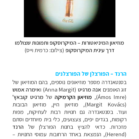
מוזיאון המיניאטורות
–
המיקרוסקופ ותמונות שצולמו
דרך עינית המיקרוסקופ
(צילום: כרמית וייס)
הרנד – הפורצלן של הפורצלנים
בסנטאנדרה מספר מוזיאונים נוספים, בהם המוזיאון של
זוג האומנים
אנה מרגיט
(
Anna Margit
) ו
אימרה אמוש
(
Ámos Imre
),
מוזיאון הקרמיקה
של
מרגיט קובאץ'
(
Margit Kovács
), מוזיאון היין, מוזיאון הבובות
ועוד.
בסנטאנדרה גם חנויות רבות לעתיקות, מפות
רקומות, בגדים יפים, צעצועים, כלי בית מיוחדים וסתם
מזכרות. כדאי להציץ בחנות הפורצלן של
הרנד
(
Herend
), הנמצאת באחד הרחובות עמוסי החנויות –