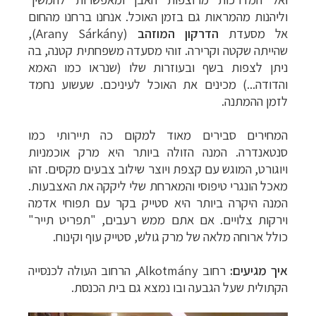
וליהנות מהמראות גם בזמן האוכל. אנחנו ברחנו מהחום
אל מסעדת
הדרקון המוזהב
(
Arany Sárkány
),
שהייתה שקטה וקרירה. זוהי מסעדה משפחתית קטנה, בה
ניתן לצפות בשף ובעוזרות שלו (שנראו כמו האמא
והדודה...) מכינים את האוכל לעיניכם. שעשוע נחמד
לזמן ההמתנה.
המחירים סבירים מאוד למקום כה תיירותי כמו
סנטאנדרה. המנה הזולה ביותר היא מרק אוכמניות
ויוגורט, המוגש עם קצפת ויוצר שילוב צבעים מקסים. זהו
מאכל הונגרי טיפוסי והמארחת שלי ליקקה את האצבעות.
המנה היקרה ביותר היא סטייק בקר עם תפוחי אדמה
וירקות צלויים. אם אתם ממש רעבים, "תפריט תייר"
כולל ארוחה מלאה של מרק גולש, סטייק עוף וקינוח.
איך מגיעים:
רחוב
Alkotmány
, הרחוב העולה לכנסייה
הקתולית שעל הגבעה ובו נמצא גם בית הכנסת.