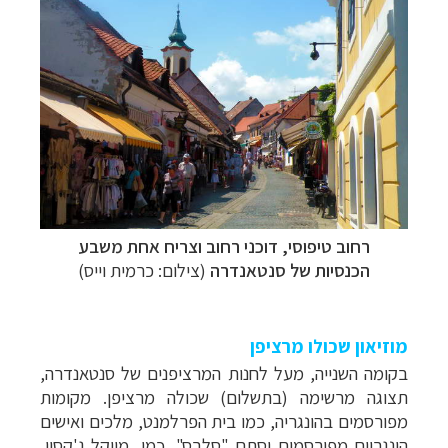
רחוב טיפוסי, דוכני רחוב וצריח אחת משבע
הכנסיות של סנטאנדרה
(צילום: כרמית וייס)
תכנון
טיולים למדינות אירופה
לחצו לרשימת היעדים »
מוזיאון שכולו מרציפן
תכנון
טיולים לצפון אמריקה
לחצו לרשימת היעדים »
בקומה השנייה, מעל לחנות המרציפנים של סנטאנדרה,
קרוזים והפלגות נופש
לחצו לרשימת היעדים »
תצוגה מרשימה (בתשלום) שכולה מרציפן. מקומות
מפורסמים בהונגריה, כמו בית הפרלמנט, מלכים ואישים
הונגריים מפורסמים וסתם "סלבס", כמו, מייקל ג'קסון,