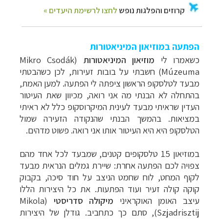
הפתעה במוזיאון המיניאטורות
כשאמרו לי
מוזיאון המיניאטורות
(Mikro Csodák
Múzeuma) חשבתי על בובות זעירות, לכן כשהבטתי
מבעד לטלסקופ הראשון ציפתה לי הפתעה. למען האמת,
בהתחלה לא הבנתי מה אני רואה, מכיוון שאת העיטור
העדין שראיתי מבעד לעינית המיקרוסקופ כלל לא ראיתי
במציאות. בהמשך הבנתי שהנקודה הזעירה שמול
הטלסקופ היא היא העיטור אותו אני רואה. פשוט מדהים.
במוזיאון 15 טלסקופים קטנים, שמבעד לכל אחד מהם
צפויה לכם הפתעה אחרת: שיירת גמלים הנראית מבעד
לקוף המחט, לוח שחמט הניצב על חוד סיכה, בקבוק
קוקה קולה זעיר ועוד הפתעות. את כל היצירות הללו
עיצב האומן האוקראיני
מיקולה סדריסטי
(
Mikola
Szjadrisztij
), סתם כך כתחביב. גודלן של היצירות