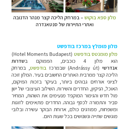
מלון ספא בוקוש
–
במרחק הליכה קצר מנהר הדנובה
ואתרי התיירות של סנטאנדרה
מלון מומלץ במרכז בודפשט
מלון מומנטס בודפשט
(Hotel Moments Budapest)
הוא מלון 4 כוכבים, הממוקם ב
שדרות
אנדרשי
(Andrássy út) שבמרכז
בודפשט
, במרחק
הליכה קצר ממרבית האתרים החשובים בעיר. המלון זוכה
לציוני אורחים גבוהים ביותר, בעיקר בזכות המיקום,
האוכל, הניקיון, החדרים והשירות. השילוב העיצובי של ישן
מול חדש והגימור המוקפד מנעימים את השהות, המחיר
סביר והתמורה לכסף גבוהה. החדרים מתאימים לזוגות
ומשפחות, ממוזגים כולם, ארוחת הבוקר עשירה ובלובי
מוגשים שתייה ונשנושים בכל שעות היום.