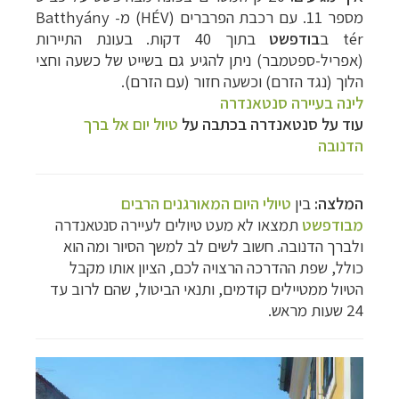
מספר 11. עם רכבת הפרברים (
HÉV
) מ-
Batthyány
tér
ב
בודפשט
בתוך 40 דקות. בעונת התיירות
(אפריל-ספטמבר) ניתן להגיע גם בשייט של כשעה וחצי
הלוך (נגד הזרם) וכשעה חזור (עם הזרם).
לינה בעיירה סנטאנדרה
עוד על סנטאנדרה בכתבה על
טיול יום אל ברך
הדנובה
המלצה:
בין
טיולי היום המאורגנים הרבים
מבודפשט
תמצאו לא מעט טיולים לעיירה סנטאנדרה
ולברך הדנובה. חשוב לשים לב למשך הסיור ומה הוא
כולל, שפת ההדרכה הרצויה לכם, הציון אותו מקבל
הטיול ממטיילים קודמים, ותנאי הביטול, שהם לרוב עד
24 שעות מראש.