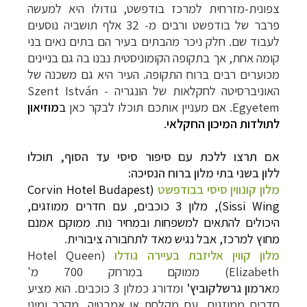
צפונית-מזרחית למרכז בודפשט, גודולו היא למעשה
פרבר של בודפשט ורבים מ- 32 אלף תושביה נוסעים
לעבוד שם. חלק ניכר מהבתים בעיר הם בתים נאים בני
קומה אחת, אך בתקופה הקומוניסטית נבנו בה גם בניינים
מכוערים רבים ברוח התקופה.
העיר היא גם משכנה של
האוניברסיטה לחקלאות של הונגריה -
Szent István
Egyetem
. אם מעניין אותכם תוכלו לבקר כאן
ב
מוזיאון
לתולדות המיכון החקלאי
.
אם תרצו ללכת עם סיפור סיסי עד הסוף, תוכלו
ללון
בשני בתי מלון ברוח הנסיכה:
מלון קונווין סיסי בבודפשט
(
Corvin Hotel Budapest
Sissi Wing
), מלון 3 כוכבים, עם חדרים ממוזגים,
היכולים להתאים למשפחות ובמחיר נוח. ממוקם אמנם
מחוץ למרכז, אבל נגיש מאד לתחבורה ציבורית
.
מלון קווין אליזבת בעיירה גודלו
(
Hotel Queen
Elizabeth
) ממוקם במרחק 700 מ'
מ
ארמון
גרשלקוביץ'
ומדורג כמלון 3 כוכבים. הוא מציע
חדרים ממוזגים, עם מקלחת או אמבטיה, מקרר ומיני