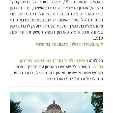
באמצע המאה ה- 19, לאחר מותו של גרשלקוביץ'
השלישי, אחרון הצאצאים הזכרים לשושלת, עבר הארמון
לידי מספר בעלים ולבסוף נרכש על ידי המדינה. עם
הכתרתם של קיסר האימפריה ההבסבורגית
פרנץ ג'וזף
ואשתו
אליזבת
כמלך ומלכת הונגריה, הוענק להם הארמון
במתנה והוא שימש כארמון הנופש המשפחתי עד שנת
1918.
לינה בעיירה גודולו
|
כתבות על בודפשט
המלצה:
הצטרפו לסיור מודרך מבודפשט לארמון
גודולו
- הסיור כולל שעתיים בארמון עם מדריך באחת
מחמש שפות אפשריות ואיסוף מבתי המלון במרכז העיר.
ניתן לבטל עד 24 לפני מועד הסיור.
תכנון
טיולים למדינות אירופה
לחצו לרשימת היעדים »
תכנון
טיולים לצפון אמריקה
לחצו לרשימת היעדים »
קרוזים והפלגות נופש
לחצו לרשימת היעדים »