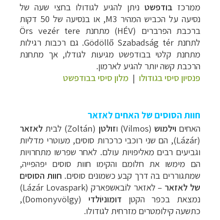
ממרכז
בודפשט
ניתן להגיע לגודולו בחצי שעה של
נסיעה על הכביש המהיר 3
M
, או בנסיעה של 50 דקות
ברכבת הפרברים (
HÉV
) מתחנת
Örs vezér tere
לתחנת
Gödöllő Szabadság tér
. גם רכבות רגילות
מתחנת קלטי בבודפשט מגיעות לגודלו, אך מתחנת
הרכבת קשה יותר להגיע לארמון.
פנסיון סיסי בגודולו
|
מלון סיסי בבודפשט
חוות הסוסים של האחים לאזאר
האחים
וילמוש
(
Vilmos
) ו
זולטן
(
Zoltán
) לבית
לאזאר
(
Lázár
), הם שני רוכבי כרכרות סוסים, מעוטרי מדליות
וגביעים רבים מאליפויות עולם. לאחר שפרשו מתחרויות
הם מימשו את חלומם והקימו חוות סוסים יפהפייה,
שמתגוררים בה דרך קבע כשמונים סוסים.
חוות הסוסים
של לאזאר
– לאזאר לוֹבאשפארק (
Lázár Lovaspark
)
נמצאת בכפר הקט
ן
דומוניוֹלדי
(Domonyvölgy),
כתש
עה קילומטרים מזרחית לגודולו.