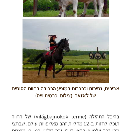
אבירים, נסיכות וכרכרות במופע הרכיבה בחוות הסוסים
של לאזאר
(צילום: כרמית וייס)
בהיכל התהילה (
Világbajnokok terme
) של החווה
תוכלו לחזות ב-12 מדליות זהב מאליפויות עולם, שבחצי
מהן זכה וילמוש ובחצי השני זכה זולטן. כמו כן מוצגים