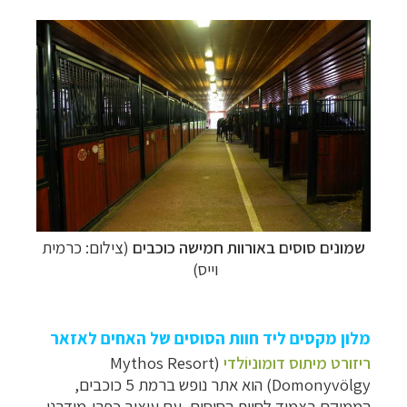
שמונים סוסים באורוות חמישה כוכבים
(צילום: כרמית
וייס)
מלון מקסים ליד חוות הסוסים של האחים לאזאר
ריזורט מיתוס דומוניוֹלדי
(Mythos Resort
Domonyvölgy) הוא אתר נופש ברמת 5 כוכבים,
הממוקם בצמוד לחוות הסוסים, עם עיצוב כפרי-מודרני