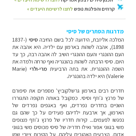
מדרגות הסתרים של סיסי
המלכה אליזבת, הידועה לכל בשם החיבה
סיסי
(
1837-
1898
), אהבה לשהות בארמון עם ילדיה. היא אהבה את
העם ההונגרי והעם ההונגרי השיב לה אהבה רבה, כך עד
היום. סיסי הרבתה לשהות בהונגריה ואף טרחה ולמדה את
השפה ההונגרית. את בתה הרביעית
מרי-ולרי
(
Marie
Valerie
) היא ילדה בהונגריה.
חדרים רבים בארמון גרשלקוביץ' מספרים את סיפורם
של פרנץ ג'וזף וסיסי. כמקובל באותה תקופה התגוררו
השניים בחדרים נפרדים, ואף באגפים נפרדים של
הארמון, אך ארבעת ילדיהם מעידים על כך שהם גם
נפגשו לפעמים...
קירות חדריו של פרנץ ג'וזף מצופים
משי בגווני אפור ואילו חדריה של סיסי מכוסים משי בגווני
אדום, הצבעים האהובים עליהם. על הקירות ציורי שמן