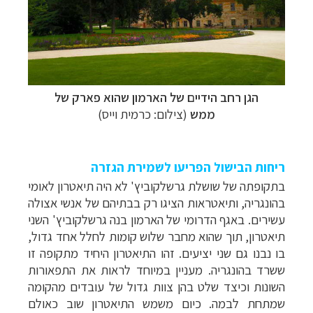
לחצו לרשימת היעדים »
תכנון
טיולים למדינות אירופה
הגן רחב הידיים של הארמון שהוא פארק של
לחצו לרשימת היעדים »
תכנון
טיולים לצפון אמריקה
ממש
(צילום: כרמית וייס)
לחצו לרשימת היעדים »
קרוזים והפלגות נופש
ריחות הבישול הפריעו לשמירת הגזרה
בתקופתה של שושלת גרשלקוביץ' לא היה תיאטרון לאומי
בהונגריה, ותיאטראות הציגו רק בבתיהם של אנשי אצולה
עשירים. באגף הדרומי של הארמון בנה גרשלקוביץ' השני
תיאטרון, תוך שהוא מחבר שלוש קומות לחלל אחד גדול,
בו נבנו גם שני יציעים. זהו התיאטרון היחיד מתקופה זו
ששרד בהונגריה. מעניין במיוחד לראות את התפאורות
השונות וכיצד שלט בהן צוות גדול של עובדים מהקומה
שמתחת לבמה.
כיום משמש התיאטרון שוב כאולם