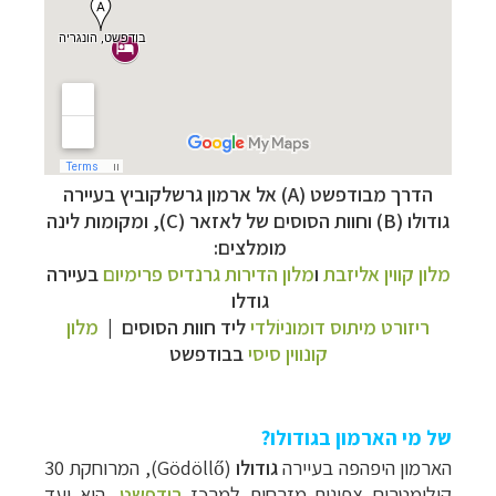
הדרך מבודפשט (A) אל ארמון גרשלקוביץ בעיירה
גודולו (B) וחוות הסוסים של לאזאר (C), ומקומות לינה
מומלצים:
מלון קווין אליזבת
ו
מלון הדירות גרנדיס פרימיום
בעיירה
גודלו
ריזורט מיתוס דומוניוֹלדי
ליד חוות הסוסים |
מלון
קונווין סיסי
בבודפשט
של מי הארמון בגודולו?
הארמון היפהפה בעיירה
גודולו
(
Gödöllő
), המרוחקת 30
קילומטרים צפונית-מזרחית למרכז
בודפשט
, הוא יעד