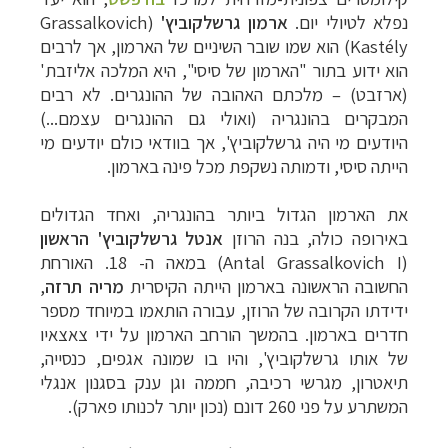
נפלא לטיולי יום.
ארמון גרשלקוביץ'
(
Grassalkovich
Kastély
) הוא שמו שובר השיניים של הארמון, אך לרבים
הוא ידוע בתור "הארמון של סיסי", היא המלכה אליזבת'
(ארזבט) – מלכתם האהובה של ההונגרים. לא רבים
המבקרים בהונגריה (ואולי גם ההונגרים עצמם...)
היודעים מי היה גרשלקוביץ', אך בוודאי כולם יודעים מי
הייתה סיסי, ודמותה נשקפת מכל פינה בארמון.
את הארמון הגדול ביותר בהונגריה, ואחד הגדולים
באירופה כולה, בנה הרוזן
אנטל גרשלקוביץ' הראשון
(
Antal Grassalkovich I
) במאה ה- 18. האורחת
החשובה הראשונה בארמון הייתה הקיסרית
מריה תרזה
,
ידידתו הקרובה של הרוזן, עבורה הותאמו במיוחד מספר
חדרים בארמון. בהמשך הורחב הארמון על ידי צאצאיו
של אותו גרשלקוביץ', והיו בו שמונה אגפים, כנסייה,
תיאטרון, מגרשי רכיבה, חממה וגן ענק בסגנון אנגלי
המשתרע על פני 260 דונם (נכון יותר לכנותו פארק).