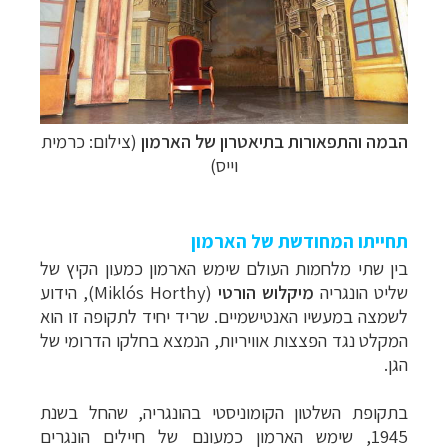
הבמה והתפאורות בתיאטרון של הארמון
(צילום: כרמית
וייס)
תחייתו המחודשת של הארמון
בין שתי מלחמות העולם שימש הארמון כמעון הקיץ של
שליט הונגריה
מיקלוש הורטי
(
Miklós Horthy
), הידוע
לשמצה במעשיו האנטישמיים. שריד יחיד לתקופה זו הוא
המקלט נגד הפצצות אוויריות, הנמצא בחלקו הדרומי של
הגן.
בתקופת השלטון הקומוניסטי בהונגריה, שהחל בשנת
1945, שימש הארמון כמעונם של חיילים הונגרים