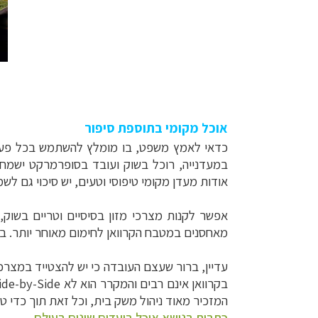
אוכל מקומי בתוספת סיפור
כדאי לאמץ משפט, בו מומלץ להשתמש בכל פעם ש
במעדנייה, רוכל בשוק ועובד בסופרמרקט ישמח 
אודות מעדן מקומי טיפוסי וטעים, יש סיכוי גם לש
אפשר לקנות מצרכי מזון בסיסיים וטריים בשו
מאחסנים במטבח הקרוואן לחימום מאוחר יותר. בשנ
קרוזים והפלגות נ
עדיין, ברור שעצם העובדה כי יש להצטייד במצרכי
תכנון טיולים למד
בקרוואן אינם רבים והמקרר הוא לא
ide-by-Side
תכנון
טיולים לאמר
המזכיר מאוד ניהול משק בית, וכל זאת תוך כדי טיו
כתבות בנושא אוכל ביעדים שונים בעולם