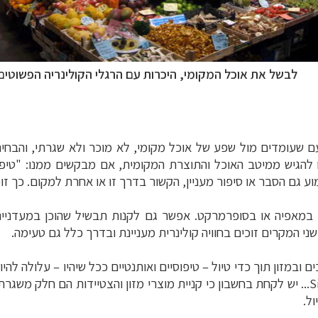
לבשל את אוכל המקומי, היכרות עם הרגלי הקולינריה הפשוטים
עומדים מול שפע של אוכל מקומי, לא מוכר ולא שגרתי, והבחירה
להגיש ממיטב האוכל והתוצרת המקומית, אם מבקשים ממנו: "טיפי
מוע גם הסבר או סיפור מעניין, הקשור בדרך זו או אחרת למקום. כך ז
ק, במאפיה או בסופרמרקט. אפשר גם לקנות תבשיל שהוכן במעדני
י המקרים זוכים בחוויה קולינרית מעניינת ובדרך כלל גם טעימה.
ופש
לחצו לרשימת היעדים »
ם ובמזון תוך כדי טיול
–
טיפוסיים ואותנטיים ככל שיהיו
– עלולה להיו
ינות אירופה
לחצו לרשימת היעדים »
S
... יש לקחת בחשבון כי קניית מוצרי מזון והצטיידות הם חלק משגר
יקה הצפונית
לחצו לרשימת היעדים »
ל.