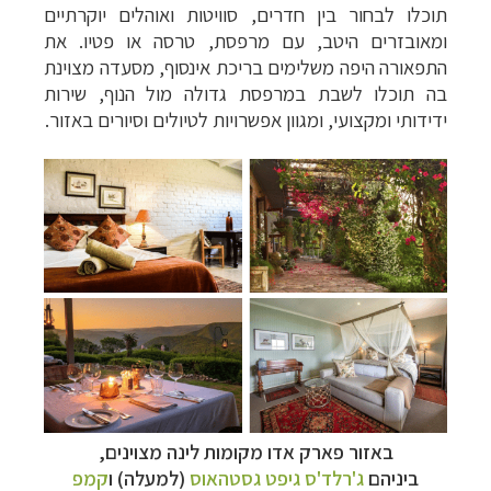
תוכלו לבחור בין חדרים, סוויטות ואוהלים יוקרתיים
ומאובזרים היטב, עם מרפסת, טרסה או פטיו. את
התפאורה היפה משלימים בריכת אינסוף, מסעדה מצוינת
בה תוכלו לשבת במרפסת גדולה מול הנוף, שירות
ידידותי ומקצועי, ומגוון אפשרויות לטיולים וסיורים באזור.
מסלולים מוכנים ל-11 יעדים
לחצו לרשימת היעדים
»
קרוזים והפלגות נופש
לחצו לרשימת היעדים »
תכנון
טיולים לאמריקה הצפונית
לחצו לרשימת
היעדים »
באזור פארק אדו מקומות לינה מצוינים,
ביניהם
ג'רלד'ס גיפט גסטהאוס
(למעלה) ו
קמפ