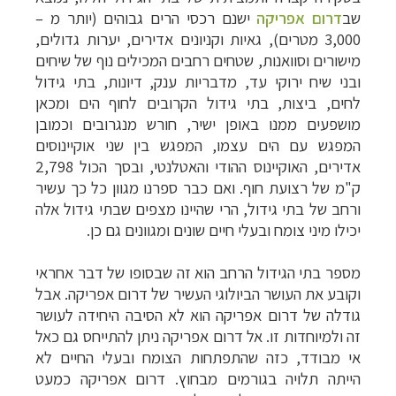
שב
דרום אפריקה
ישנם רכסי הרים גבוהים (יותר מ –
3,000 מטרים), גאיות וקניונים אדירים, יערות גדולים,
מישורים וסוואנות, שטחים רחבים המכילים נוף של שיחים
ובני שיח ירוקי עד, מדבריות ענק, דיונות, בתי גידול
לחים, ביצות, בתי גידול הקרובים לחוף הים ומכאן
מושפעים ממנו באופן ישיר, חורש מנגרובים וכמובן
המפגש עם הים עצמו, המפגש בין שני אוקיינוסים
אדירים, האוקיינוס ההודי והאטלנטי, ובסך הכול 2,798
ק"מ של רצועת חוף. ואם כבר ספרנו מגוון כל כך עשיר
ורחב של בתי גידול, הרי שהיינו מצפים שבתי גידול אלה
יכילו מיני צומח ובעלי חיים שונים ומגוונים גם כן.
מספר בתי הגידול הרחב הוא זה שבסופו של דבר אחראי
וקובע את העושר הביולוגי העשיר של דרום אפריקה.
אבל
גודלה של דרום אפריקה הוא לא הסיבה היחידה לעושר
זה ולמיוחדות זו. אל דרום אפריקה ניתן להתייחס גם כאל
אי מבודד, כזה שהתפתחות הצומח ובעלי החיים לא
הייתה תלויה בגורמים מבחוץ. דרום אפריקה כמעט