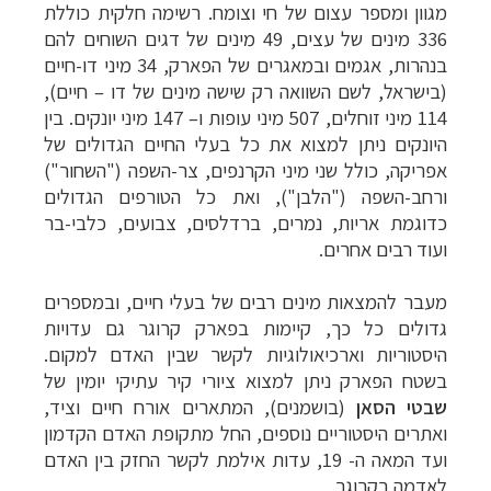
מגוון ומספר עצום של חי וצומח. רשימה חלקית כוללת
336 מינים של עצים, 49 מינים של דגים השוחים להם
בנהרות, אגמים ובמאגרים של הפארק, 34 מיני דו-חיים
(בישראל, לשם השוואה רק שישה מינים של דו – חיים),
114 מיני זוחלים, 507 מיני עופות ו– 147 מיני יונקים. בין
היונקים ניתן למצוא את כל בעלי החיים הגדולים של
אפריקה, כולל שני מיני הקרנפים, צר-השפה ("השחור")
ורחב-השפה ("הלבן"), ואת כל הטורפים הגדולים
כדוגמת אריות, נמרים, ברדלסים, צבועים, כלבי-בר
ועוד רבים אחרים.
מעבר להמצאות מינים רבים של בעלי חיים, ובמספרים
גדולים כל כך, קיימות בפארק קרוגר גם עדויות
היסטוריות וארכיאולוגיות לקשר שבין האדם למקום.
בשטח הפארק ניתן למצוא ציורי קיר עתיקי יומין של
שבטי הסאן
(בושמנים), המתארים אורח חיים וציד,
ואתרים היסטוריים נוספים, החל מתקופת האדם הקדמון
ועד המאה ה- 19, עדות אילמת לקשר החזק בין האדם
לאדמה בקרוגר.