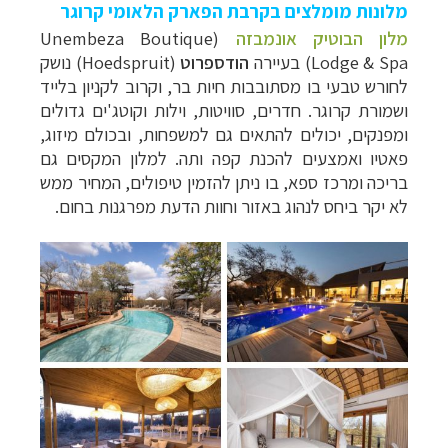
מלונות מומלצים בקרבת הפארק הלאומי קרוגר
מלון הבוטיק אונמבזה
(
Unembeza Boutique
Lodge & Spa
) בעיירה
הודספרוט
(
Hoedspruit
) נושק
לחורש טבעי בו מסתובבות חיות בר, וקרוב לקניון בלייד
ושמורת קרוגר. חדרים, סוויטות, וילות וקוטג'ים גדולים
ומפנקים, יכולים להתאים גם למשפחות, ובכולם מיזוג,
פאטיו ואמצעים להכנת קפה ותה. למלון המקסים גם
בריכה ומרכז ספא, בו ניתן להזמין טיפולים, המחיר ממש
לא יקר ביחס לנהוג באזור וחוות הדעת מפרגנות בחום.