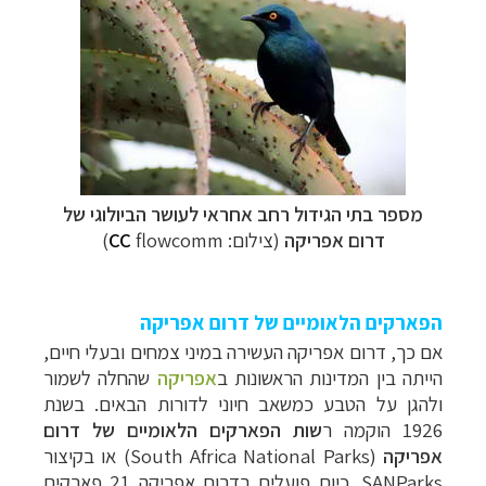
מספר בתי הגידול רחב אחראי לעושר הביולוגי של
דרום אפריקה
(צילום:
flowcomm)
CC
הפארקים הלאומיים של דרום אפריקה
אם כך, דרום אפריקה העשירה במיני צמחים ובעלי חיים,
הייתה בין המדינות הראשונות ב
אפריקה
שהחלה לשמור
ולהגן על הטבע כמשאב חיוני לדורות הבאים. בשנת
1926 הוקמה ר
שות הפארקים הלאומיים של דרום
אפריקה
(
South Africa National Parks
) או בקיצור
SANParks
. כיום פועלים בדרום אפריקה 21 פארקים