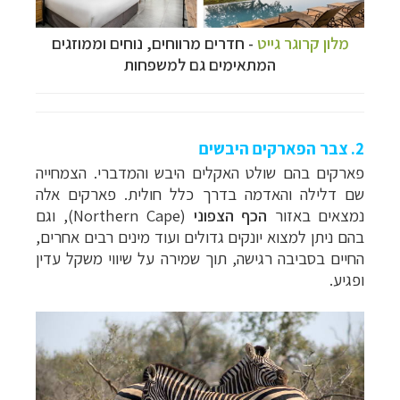
מלון קרוגר גייט
- חדרים מרווחים, נוחים וממוזגים
המתאימים גם למשפחות
2. צבר הפארקים היבשים
פארקים בהם שולט האקלים היבש והמדברי. הצמחייה
שם דלילה והאדמה בדרך כלל חולית. פארקים אלה
נמצאים באזור
הכף הצפוני
(
Northern Cape
), וגם
בהם ניתן למצוא יונקים גדולים ועוד מינים רבים אחרים,
החיים בסביבה רגישה, תוך שמירה על שיווי משקל עדין
מסלולים מוכנים ל-11 יעדים
לחצו לרשימת היעדים
ופגיע.
»
קרוזים והפלגות נופש
לחצו לרשימת היעדים »
תכנון
טיולים לאמריקה הצפונית
לחצו לרשימת
היעדים »