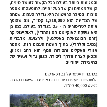
והמגוונות ביותר בעולם בכל הקשור לעושר מינים,
הן של צמחים והן של בעלי חיים. לתופעה זו מספר
סיבות. הסיבה הראשונה היא גודלה העצום. שטחה
של המדינה הוא 1,219,090 קמ"ר, מה שהופך
אותה לטריטוריה ה – 25 בגודלה בעולם. כמו כן
היא נושקת לאוקיינוס חם (ההודי), לאוקיינוס קר
(זרם הבונגואלה באטלנטי) ולרצועת מדבריות
(נמיב וקלהרי). בתוך השטח העצום הזה, מספר
אזורי האקלים ותצורות הנוף הוא רחב ומגוון,
ומכאן קצרה הדרך ליצירת מגוון גדול ועשיר של
בתי גידול ייחודיים.
בכת​בה זו אספר על 21 הפארקים
הלאומיים הפועלים כיום בדרום אפריקה, ששטחם מכסה
כמעט 40,000 קמ"ר.