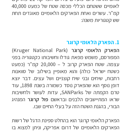
לאומיים ששטחם הכללי מכסה שטח של כמעט 40,000
קמ"ר. עשרים ואחת הפארקים הלאומיים מאוגדים תחת
שש קטגוריות משנה:
1. הפארק הלאומי קרוגר
הפארק הלאומי קרוגר
(
Kruger National Park
)
המפורסם, משמש מפאת גודלו וחשיבותו כקטגוריה בפני
עצמה. שטח הפארק קרוב ל – 20,000 קמ"ר (כמעט
כשטח ישראל כולה) והוא מאופיין בשילוב של סוואנות
רחבות, שיחים ובני שיח קוצניים ושל עצים. דבר יוצא
דופן נוסף הוא שהפארק נוסד כשמורה בשנת 1898, עוד
טרם הקמתה של
SANParks
, עדות לעושר ולחשיבות
שראו המתיישבים הלבנים ובראשם
פול קרוגר
המנהיג
הבורי, בהגנת השטח הזה על בעלי החיים שבו.
הפארק הלאומי קרוגר הוא בהחלט ספינת הדגל של רשות
הפארקים הלאומיים של דרום אפריקה, וניתן למצוא בו