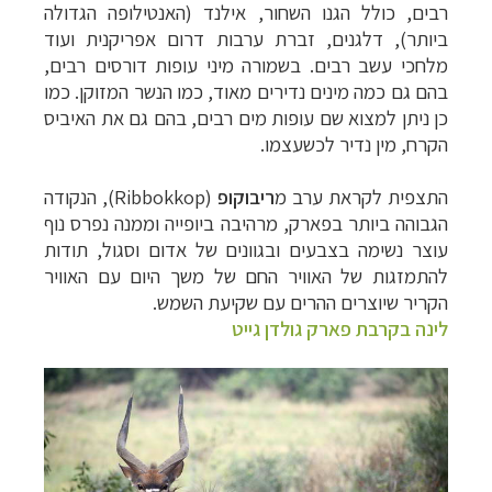
רבים, כולל הגנו השחור, אילנד (האנטילופה הגדולה
ביותר), דלגנים, זברת ערבות דרום אפריקנית ועוד
מלחכי עשב רבים. בשמורה מיני עופות דורסים רבים,
בהם גם כמה מינים נדירים מאוד, כמו הנשר המזוקן. כמו
כן ניתן למצוא שם עופות מים רבים, בהם גם את האיביס
הקרח, מין נדיר לכשעצמו.
התצפית לקראת ערב מ
ריבוקופ
(
Ribbokkop
), הנקודה
הגבוהה ביותר בפארק, מרהיבה ביופייה וממנה נפרס נוף
עוצר נשימה בצבעים ובגוונים של אדום וסגול, תודות
להתמזגות של האוויר החם של משך היום עם האוויר
הקריר שיוצרים ההרים עם שקיעת השמש.
לינה בקרבת פארק גולדן גייט