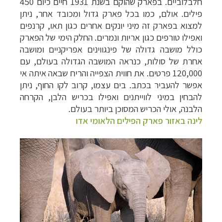
חלבלוביים. בפארק שהוקם בשנת 1931 חיים כיום 450
פילים. אולם, כמו בכל פארק גדול ומכובד אחר, ניתן
למצוא בפארק זה מיני יונקים אחרים כגון תאו, קרנפים
ואפילו טורפים כגון אריות ונמרים. החלק הימי של הפארק
כולל מושבה גדולה של פינגווינים אפריקניים ומושבה
אחרת של סולות, כנראה המושבה הגדולה בעולם, עם
120,000 פרטים. את חווית הצפייה והריח שבאה איתה אי
אפשר להעביר בכתב. בים עצמו, קרוב לקו החוף, ניתן
להבחין במיני לווייתנים ואפילו בכריש הלבן, הקרחה
הלבנה, אולי הכריש המסוכן ביותר בעולם.
לינה באזור
פארק הפילים הלאומי אדו