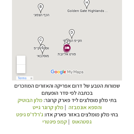
שמורות הטבע של דרום אפריקה והאזורים המוזכרים
מסלולים מוכנים ל-11 יעדים
לחצו לרשימת היעדים
בכתבה לפי סדר הופעתם
»
בתי מלון מומלצים ליד פארק קרוגר:
מלון הבוטיק
קרוזים והפלגות נופש
לחצו לרשימת היעדים »
והספא אונמבזה
|
מלון קרוגר גייט
בתי מלון מומלצים
באזור פארק אדו:
ג'רלד'ס גיפט
תכנון
טיולים לאמריקה הצפונית
לחצו לרשימת
גסטהאוס
|
קמפ פיגטרי
היעדים »