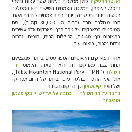
ו
אנטארקטיקה
. כולן ממלכות בעלות שטח עצום ובלתי
נתפס. לעומתן, ממלכת הצמחים השישית היא הממלכה
הקטנה ביותר והעשירה ביותר במיני צמחים ליחידת שטח.
זוהי
ממלכת הכף
(פחות מ– 80,000 קמ"ר), ושם
ממוקמים הפארקים של צבר הכף. פארקים אלה עשירים
בתצורות נוף מגוונות, הכוללות הרים, חופים, נהרות
וגדות נהרות, ביצות ועוד.
אחד הפארקים הלאומיים המפורסמים ביותר שנמצאים
תחת צבר פארקים זה, הוא
הפארק הלאומי
הר
השולחן
(
Table Mountain National Park - TMNP
),
אולי סימן ההיכר הבולט והמוכר ביותר של דרום אפריקה
ושל העיר
קייפטאון
וכף התקווה הטובה.
כתבה על הר השולחן
|
כתבה על יעדי טיול בקייפטאון
וסביבתה