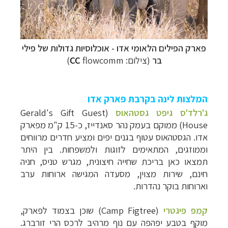
פארק הפילים הלאומי אדו -
אוכלוסיות גדולות של פילי
בר
(צילום:
flowcomm)
CC
המלצות לינה בקרבת פארק אדו
ג'רלד'ס גיפט גסטהאוס
(
Gerald's Gift Guest
House
) ממוקם בעמק נהר סאנדייז, כ-15 ק"מ מפארק
אדו. הגסטהאוס עטוף בגנים יפים ומציע חדרים מרווחים
וממוזגים, המתאימים לזוגות ולמשפחות. בין היתר
תמצאו כאן בריכת שחייה חיצונית, מגרש טניס, חניה
חינם, שירות מצוין, מסעדה המגישה ארוחות ערב
וארוחות בוקר נהדרות.
קמפ פיגטרי
(
Camp Figtree
) שוכן בצמוד לפארק,
מוקף בטבע יפהפה עם נוף מרהיב לרכס הרי זורברג.