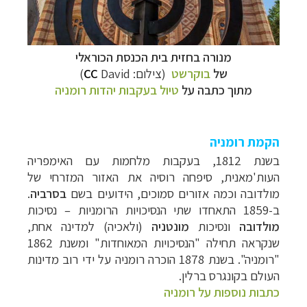
מנורה בחזית בית הכנסת הכוראלי
של
בוקרשט
(צילום:
David)
CC
מתוך כתבה על
טיול בעקבות יהדות רומניה
הקמת רומניה
בשנת 1812, בעקבות מלחמות עם האימפריה
העות'מאנית, סיפחה רוסיה את האזור המזרחי של
מולדובה וכמה אזורים סמוכים, הידועים בשם
בסרביה
.
ב-1859 התאחדו שתי הנסיכויות הרומניות
–
נסיכות
מולדובה
ונסיכות
מונטניה
(ולאכיה) למדינה אחת,
שנקראה תחילה "הנסיכויות המאוחדות" ומשנת 1862
"רומניה".
בשנת 1878 הוכרה רומניה על ידי רוב מדינות
העולם בקונגרס ברלין.
כתבות נוספות על רומניה