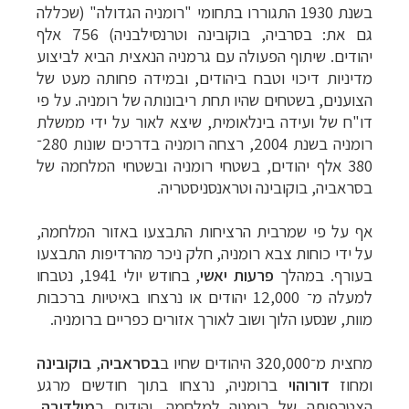
בשנת 1930 התגוררו בתחומי "רומניה הגדולה" (שכללה
גם את: בסרביה, בוקובינה וטרנסילבניה) 756 אלף
יהודים.
שיתוף הפעולה עם גרמניה הנאצית הביא לביצוע
מדיניות דיכוי וטבח ביהודים, ובמידה פחותה מעט של
הצוענים, בשטחים שהיו תחת ריבונותה של רומניה. על פי
דו"ח של ועידה בינלאומית, שיצא לאור על ידי ממשלת
רומניה בשנת 2004‏, רצחה רומניה בדרכים שונות 280־
380 אלף יהודים, בשטחי רומניה ובשטחי המלחמה של
בסראביה, בוקובינה וטראנסניסטריה.
אף על פי שמרבית הרציחות התבצעו באזור המלחמה,
על ידי כוחות צבא רומניה, חלק ניכר מהרדיפות התבצעו
בעורף. במהלך
פרעות יאשי
, בחודש יולי 1941, נטבחו
למעלה מ־ 12,000 יהודים או נרצחו באיטיות ברכבות
מוות, שנסעו הלוך ושוב לאורך אזורים כפריים ברומניה.
מחצית מ־320,000 היהודים שחיו ב
בסראביה
,
בוקובינה
ומחוז
דורוהוי
ברומניה, נרצחו בתוך חודשים מרגע
הצטרפותה של רומניה למלחמה.
יהודים ב
מולדובה
,