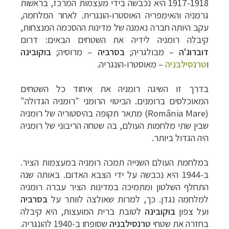
1917-1918 היא נכבשה בידי מעצמות המרכז, בראשות
גרמניה והאימפריה האוסטרו-הונגרית. לאחר המלחמה,
עקב היותה חברה נאמנה של מדינות ההסכמה המנצחות,
קיבלה רומניה לידיה את השטחים הבאים:
דרום
דוברוג'ה
–
מבולגריה;
בסרביה
–
מרוסיה;
בוקובינה
ו
טרנסילבניה
–
מאוסטרו-הונגריה.
בדרך זו השיגה רומניה את איחוד כל השטחים
המאוכלסים ברומנים. הביטוי הרומני "רומניה הגדולה"
(
România Mare
) מתאר תקופה בהיסטוריה של רומניה
שבין שתי מלחמות העולם, בה שטחה הריבוני של רומניה
היה הגדול ביותר.
במלחמת העולם השנייה תמכה רומניה במעצמות הציר.
ב-1944 היא נכבשה על ידי הצבא האדום. באותה שנה
התחלף השלטון ומתמיכה במדינות הציר עברה רומניה
למלחמה נגדן. כך, למרות שאולצה לוותר על
בסרביה
ועל צפון
בוקובינה
לטובת ברית המועצות, היא קיבלה
בחזרה את שטחי
טרנסילבניה
שסופחו ב-1940 להונגריה.