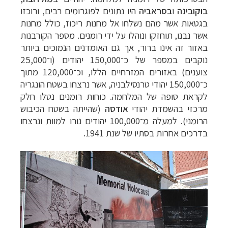
בוקובינה
ו
בסראביה
היו נתונים לפוגרומים רבים, ורוכזו
בגטאות אשר מהם נשלחו אל מחנות ריכוז, כולל מחנות
אשר נבנו, תוחזקו ונוהלו על ידי רומנים. מספר הקורבנות
באזור זה אינו ברור, אך גם האומדנים הנמוכים ביותר
נוקבים במספר של כ־150,000 יהודים (ו־25,000
צוענים) באזורים המזרחיים הללו, וכ־120,000 מתוך
כ־150,000 יהודי טרנסילבניה, אשר נרצחו בשטח הונגריה
לקראת סופהּ של המלחמה. כוחות רומנים נטלו חלק
מרכזי בהשמדת יהודי
אודסה
(שהייתה בשטח הכיבוש
הרומני). למעלה מ־100,000 יהודים נורו למוות ונרצחו
בדרכים אחרות בסתיו של שנת 1941.