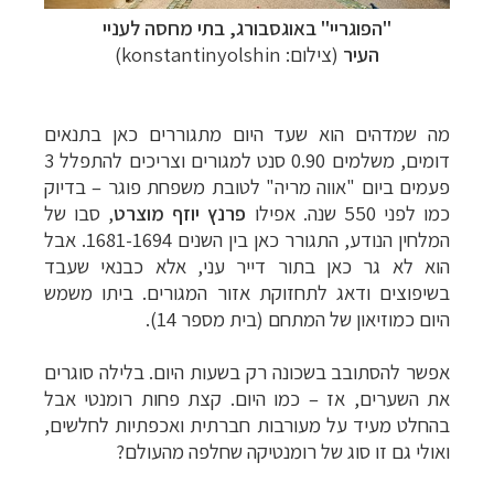
"הפוגריי"
באוגסבורג,
בתי מחסה לעניי
העיר
(צילום:
konstantinyolshin
)
מה שמדהים הוא שעד היום מתגוררים כאן בתנאים
דומים, משלמים 0.90 סנט למגורים וצריכים להתפלל 3
פעמים ביום "אווה מריה" לטובת משפחת פוגר – בדיוק
כמו לפני 550 שנה.
אפילו
פרנץ יוזף מוצרט
, סבו של
המלחין הנודע, התגורר כאן בין השנים 1681-1694. אבל
הוא לא גר כאן בתור דייר עני, אלא כבנאי שעבד
בשיפוצים ודאג לתחזוקת אזור המגורים. ביתו משמש
היום כמוזיאון של המתחם (בית מספר 14).
אפשר להסתובב בשכונה רק בשעות היום. בלילה סוגרים
את השערים, אז
–
כמו היום.
קצת פחות רומנטי אבל
בהחלט מעיד על מעורבות חברתית ואכפתיות לחלשים,
ואולי גם זו סוג של רומנטיקה שחלפה מהעולם?