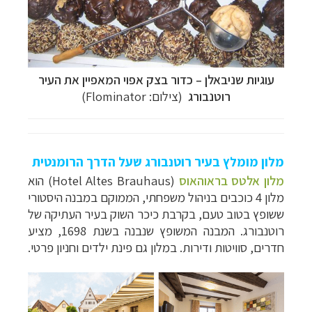
עוגיות שניבאלן – כדור בצק אפוי המאפיין את העיר
רוטנבורג
(צילום: Flominator)
מלון מומלץ בעיר רוטנבורג שעל הדרך הרומנטית
מלון אלטס בראוהאוס
(
Hotel Altes Brauhaus
) הוא
מלון 4 כוכבים בניהול משפחתי, הממוקם במבנה היסטורי
ששופץ בטוב טעם, בקרבת כיכר השוק בעיר העתיקה של
רוטנבורג. המבנה המשופץ שנבנה בשנת 1698, מציע
חדרים, סוויטות ודירות. במלון גם פינת ילדים וחניון פרטי.
תכנון
טיולים למדינות אירופה
לחצו לרשימת היעדים »
תכנון
טיולים לצפון אמריקה
לחצו לרשימת היעדים »