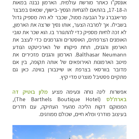
אונסק"ו כאתר מורשת עולמית.
הארמון נבנה במאות
ה-17-18, בהתאם להנחיות הנסיך-בישוף, שמאס במבצר
מריאנברג על הגבעה ממול, שכבר לא היה מספיק גדול
בשבילו. אך למרבה הצער, אותו נסיך שרצה את הארמון,
לא זכה לחיות מספיק כדי להתגורר בו. הוא שכר את טובי
האומנים הצרפתים, האוסטרים והגרמנים כדי לעצב את
הארמון והגנים, תחת פיקוחו של הארכיטקט הנודע
Balthasar Neumann
.
הארמון והגנים מזכירים את
מיטב הארמונות האירופאים של אותה תקופה, בין אם
מדובר בוורסאי בצרפת או שיינבורן בווינה. כאן גם
מתקיים פסטיבל מוצרט מדי קיץ.
אפשרות לינה נוחה ונעימה מציע
מלון בוטיק דה
בארת'לס
(
The Barthels Boutique Hotel
),
הממוקם דקות הליכה מהעיר העתיקה, עם חדרים
בעיצוב מודרני ומלא חיים, שכולם ממוזגים.