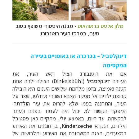
קרוזים והפלגות נופש
לחצו לרשימת היעדים »
מלון אלטס בראוהאוס
- מבנה היסטורי משופץ בטוב
טעם, במרכז העיר רוטנבורג
דינקלסביל – בכרכרה או באופניים בעיירה
המקסימה
אם את רוטנבורג הציל ראש העיר, את
העיירה
דינקלסביל
(
Dinkelsbühl
) הצילה ילדה אחת
קטנה ואמיצה. בזמן מלחמת שלושים השנים היא הובילה
קבוצת ילדים אל מפקד הצבא השוודי אדולפו, שצר על
העיר, והתחננה בפניו שלא להרוס את עיר הולדתה.
המפקד הקשוח לא יכול היה לעמוד בפניה ונעתר
לבקשתה. עד היום, באמצע יולי, מתקיים כאן פסטיבל
הילדים, הנקרא
Kinderzeche
, בו חוגגים את האירוע
במצעדים, הצגה המשחזרת את האירוע ותלבושות של