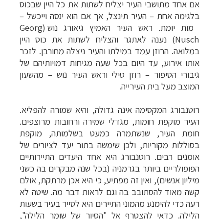
אם אחד מתושבי העיר יצליח לשתות את כל היין שבכוס
בלגימה אחת
–
העיר תינצל, אך אם הוא ינסה וייכשל
–
מות יומת. ראש העיר האמיץ גיאורג נו
ש (Georg
Nusch) נענה לאתגר והצליח לשתות את כוס היין
במלואה
. הרוזן עמד במילתו והעיר ניצלה מחורבן.
לזכר
אותו אירוע, עד היום בכל שעה מגיחות דמויותיהם של
גיבורי הסיפור
–
רוזן
טילי
וראש העיר
נוש
–
מהשעון
המוצב מעל בית העירייה.
רוטנבורג
המקסימה אינה גדולה, והיא שמורה להפליא.
העיר מוקפת חומות, מגדלי שמירה ורחובות מרוצפים.
חומת העיר, שנשתמרה כמעט בשלמותה, מוקפת
בסוללות מקוריות, ולכן שימשה בתור יעד לציורים של
אומנים רבים.
רוטנבורג היא אחד היעדים התיירותיים
הפופולריים ביותר בגרמניה (בכל שנה מבקרים בה כשני
מיליון אנשים), ואין זה מפתיע, כי היא אכן מרתקת, אולם
קשה מאוד להסתובב בה וגם לראות דבר מה.
שיטה לא
רעה כדי להימנע מהמוני התיירים היא לסייר בעיר בשעות
הלילה. כדאי להצטרף אל "הסיור של שומר הלילה",