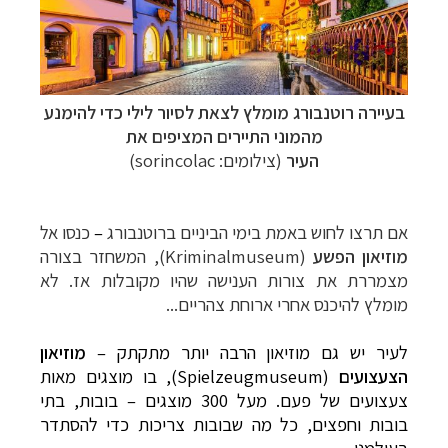
בעיירה רוטנבורג מומלץ לצאת לסיור לילי כדי להימנע
מהמוני התיירים המציפים את
העיר
(צילומים:
sorincolac
)
אם תרצו לחוש באמת בימי הביניים ברוטנבורג
–
כנסו אל
מוזיאון הפשע
(
Kriminalmuseum
), המשחזר בצורה
מצמררת את צורות הענישה שהיו מקובלות אז. לא
מומלץ להיכנס אחרי ארוחת צהריים...
לעיר יש גם מוזיאון הרבה יותר מתקתק –
מוזיאון
הצעצועים
(
Spielzeugmuseum
), בו מוצגים מאות
צעצועים של פעם. מעל 300 מוצגים – בובות, בתי
בובות וחפצים, כל מה שבובות צריכות כדי להסתדר
בעולמנו.