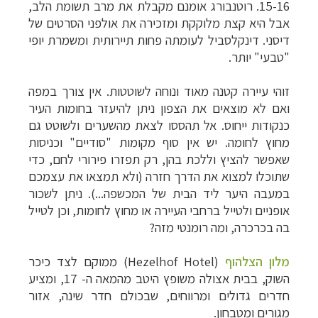
15-16.
רוטנבורג אומנם מקבלת את מרב תשומת הלב,
אבל היא קצת מלוקקת ומזכירה את אולפני הסרטים של
דיסני. דינקלסביל לעומתה פחות תיירותית ומשמרת יופי
"טבעי" יותר.
זוהי עיירה קטנה מאוד ונוחה לשוטטות. אין צורך במפה
ואם לא מוצאים את הצפון ניתן להיעזר בחומות העיר
כנקודות ייחוס.
אל תהססו לצאת מהשערים ולשוטט גם
מחוץ לחומה. יש אין סוף מקומות "סודיים" וכניסות
שאפשר להציץ וללכת בהן, רק תפזרו פירורי לחם, כדי
שתוכלו למצוא את הדרך חזרה (ולא תמצאו את עצמכם
במעבה היער ליד הבית של המכשפה...).
ניתן לשכור
אופניים ולטייל ברחבי העיירה או מחוץ לחומות, וכן לטייל
בה בכרכרה, ומה רומנטי מזה?
מלון הצלהוף
(
Hezelhof Hotel
) ממוקם לצד כיכר
השוק, בבית אצולה משופץ היטב מהמאה ה- 17, ומציע
חדרים גדולים ומרווחים, שבכולם חדר שינה, אזור
מגורים ומטבחון.