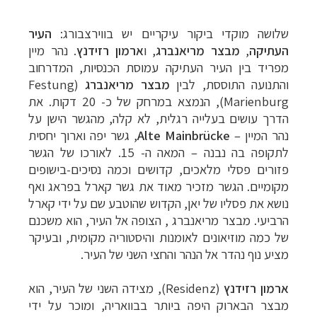
שלושה מוקדי ביקור עיקריים יש בווירצבורג:
העיר
העתיקה
,
מבצר
מריאנברג
, ו
ארמון
רזידנץ
.
נהר מיין
מפריד בין העיר העתיקה עמוסת הכנסיות, המדרחוב
והתנועה התוססת, לבין
מבצר מריאנברג
(Festung
Marienburg),
הנמצא במרחק של כ- 20 דקות. את
הדרך עושים בעלייה רגלית, לא קלה, מהגשר הישן על
נהר המיין –
Alte Mainbrücke
, גשר יפה וארוך יחסית
לתקופה בה נבנה – המאה ה- 15. לאורכו של הגשר
פזורים פסלי מלאכים, קדושים וכמה נסיכים-בישופים
מקומיים. הגשר מזכיר מאוד את גשר קארל בפראג ואף
נושא את פסליו של יאן, הקדוש שהוטבע שם על ידי קארל
הרביעי.
מבצר מריאנברג , הצו
פה אל העיר, הוא משכנם
של כמה מוזיאונים לאומנות והיסטוריה מקומית, ובעיקר
מציע נוף נהדר אל הנהר והחצי השני של העיר.
ארמון רזידנץ
(
Residenz
), מצידה השני של העיר, הוא
מבצר הבארוק היפה ביותר בבוואריה, ומוכר על ידי