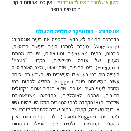
מלון אנגלהרד דאס ללאנדהטל
- אין כמו ארוחת בוקר
רומנטית בחצר
אוגסבורג – רומנטיקה שחלפה מהעולם
בדרככם דרומה לא כדאי לפספס את העיר
אוגסבורג
(
Augsburg
). מעבר למרכז העיר העשיר בכנסיות,
כיכרות, בתים מצועצעים ומוזיאונים, יש בה מתחם
מעניין של עזרה סוציאלית, הקרוי
"פוגריי"
(Fuggerei).
בימי הביניים, שנת 1450, מצב האוכלוסייה
הענייה היה בכי רע ואילו העשירים חיו בשפע רב. סוחר
עשיר ממשפחת
פוגר (Fugger) ה
חליט לפתוח בתי
מחסה לעניי העיר, או כפי שהוא הגדיר אותם "קתולים
חרוצים, שהפכו לאומללים, כתוצאה משגיאותיהם
שלהם".
תנאי הקבלה לבתי המגורים הללו היו: להיות נשוי
או בעל משפחה, קתולי, ובתור שכזה להתפלל לזכרו של
ג'קוב פוג
ר (Jakob Fugger) ש
לוש פעמים ביום. ואכן
סממני הקתוליות בולטים לעין אפילו בגומחות
הבתים.
עם התפרצות המגיפות באירופה, המתחם שימש