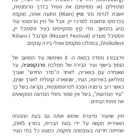
מתחילים (או מסיימים) את הטיול בדרך הרומנטית,
יושבת לגדות נהר
מיין
(
Main
) החוצה אותה, מוקפת
בכרמים ונחשבת למרכז יין. אבל אל היין הרומנטי עוד
נגיע בהמשך.
מדי קיץ מתקיימים בעיר פסטיבל יין,
פסטיבל מוצרט (
Mozart Festival
) וקרנבל (
Kiliani-
Volksfest
), במהלכו מוקמים אוהלי בירה ענקיים.
וירצבורג נוסדה במאה ה- 8 ושימשה עיר המושב של
הנסיך-בישוף ועיר הבירה של ממלכת
פרנקופוניה
, עד
שאוחדה עם בוואריה, לאחר ה"סדר החדש" שערך
נפוליאון באירופה.
העיר, שנשארה קתולית לאורך שנים,
כאשר רוב גרמניה הפכה לפרוטסטנטית, נקראה בשל כך
"עיר המדונות", בשל אין ספור פסלי המדונה המקשטים
את פתחי הבתים.
היין שהעיר מייצרת שימש אותה גם בעת ההפגזה
האווירית הקשה על ידי בנות הברית, במרץ 1945,
שהייתה חריגה בעוצמתה והיקפה. כמעט כל בתי העיר