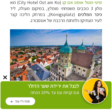
סיטי הוטל אוסט אם קו
(
City Hotel Ost am Ko
) הוא
מלון 3 כוכבים משפחתי מומלץ, במיקום מעולה, ליד
כיכר המלכים
(
Königsplatz
), במרחק הליכה קצר
לעיר העתיקה ולתחנת הרכבת של אוגסבורג.
לנצל את ירידת שער הדולר
וגם קניות עם עד 10% הנחה
מרכז העיר
אוגסבורג
עשיר בכנסיות, כיכרות, בתים
מצועצעים ומוזיאונים
(צילום:
SeanPavonePhoto
)
ספרו לי עוד