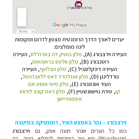
יעדים לאורך הדרך הרומנטית מצפון לדרום ומקומות
לינה מומלצים:
העיירה וירצבורג (A),
מלון בוטיק דה בארת'לס
, העיירה
רוטנבורג (B),
מלון אלטס בראוהאוס
,
העיירה דינקלסביל (C),
מלון הצלהוף
, העיירה
נורדלינגן (D),
מלון אנגלהרד דאס ללאנדהטל
,
העיר אוגסבורג (E),
מלון סיטי אוסט אם
קו
, טירת נוישוונשטיין (F),
מלון דאס קוניג לודוויג
אינספיריישן
וירצבורג – נהר באמצע העיר, רומנטיקה במיטבה
כמו כל הערים שנהר חוצה אותן, גם
וירצבורג
(
Würzburg
) היא עיר רומנטית להפליא. העיר, בה