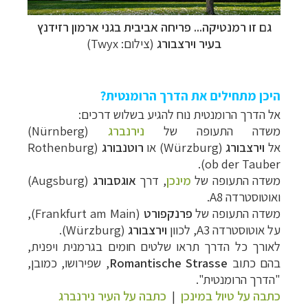
גם זו רמנטיקה... פריחה אביבית בגני ארמון רזידנץ
בעיר וירצבורג
(צילום:
Twyx
)
היכן מתחילים את הדרך הרומנטית?
אל הדרך הרומנטית נוח להגיע בשלוש דרכים:
משדה התעופה של
נירנברג
(Nürnberg)
אל
וירצבורג
(
Würzburg
)
או
רוטנבורג
(
Rothenburg
).
ob der Tauber
משדה התעופה של
מינכן
, דרך
אוגסבורג
(
Augsburg
)
ואוטוסטרדה A8.
משדה התעופה של
פרנקפורט
(
Frankfurt am Main
),
על אוטוסטרדה 3
A
, לכוון
וירצבורג
(
Würzburg
).
לאורך כל הדרך תראו שלטים חומים בגרמנית ויפנית,
בהם כתוב
Romantische Strasse
, שפירושו, כמובן,
"הדרך הרומנטית".
כתבה על טיול במינכן
|
כתבה על העיר נירנברג