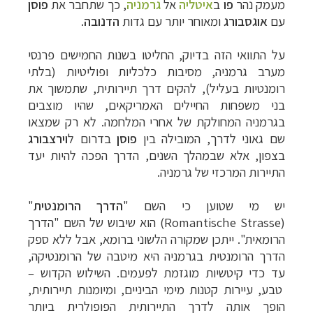
מעמק נהר
פו
ב
איטליה
אל
גרמניה
, כך שתחבר את
פוסן
עם
אוגסבורג
ומאוחר יותר עם גדות
הדנובה
.
על התוואי הזה בדיוק, החליטו בשנות החמישים פרנסי
מערב גרמניה, מסיבות כלכליות ופוליטיות (בלתי
רומנטיות בעליל), להקים דרך תיירותית, שתמשוך את
בני משפחות החיילים האמריקאים, שהיו מוצבים
בגרמניה המחולקת של אחרי המלחמה.
לא רק שמצאו
שם גאוני לדרך, המובילה בין
פוסן
בדרום ל
וירצבורג
בצפון, אלא שבמהלך השנים, הדרך הפכה להיות יעד
התיירות המרכזי של גרמניה.
יש מי שטוען כי השם "
הדרך הרומנטית
"
(
Romantische Strasse
) הוא שיבוש של השם "הדרך
הרומאית". ייתכן שמקורה הלשוני ברומא, אבל ללא ספק
הדרך הרומנטית בגרמניה היא מיטבה של הרומנטיקה,
עד כדי קיטשיות מוגזמת לפעמים.
השילוש הקדוש
–
טבע, עיירות קטנות מימי הביניים, ומיומנות תיירותית,
הופך אותה לדרך התיירותית הפופולרית ביותר