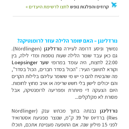
נורדלינגן – האם שומר הלילה עוזר לרומנטיקה?
נמשיך וניסע דרומה לעיירה
נורדלינגן
(
Nördlingen
).
גם כאן עבד שומר הלילה שעות נוספות ומדי לילה, בין
22:00 לחצות, היה עומד במרומי
שער Loepsinger
וקורא לתושבי העיר
: "הכול בסדר חברים, הכול בסדר",
מה שהבטיח להם כי יש מי ששומר עליהם בלילות הקרים
והם יכולים לישון בלי חשש שריפה או אויב מחוץ לחומות.
היום הצעקה די מיותרת ומפריעה לרומנטיקה, אבל
מסורת לא מקלקלים...
נורדלינגן
נבנתה בתוך מכתש ענק (
Nördlinger
Ries
)
ברדיוס של 39 ק"מ, שנוצר מפגיעת אסטרואיד
לפני 15 מיליון שנה.
אם התופעה מעניינת אתכם, תוכלו