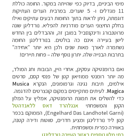
מימי הביניים, בדיוק כפי שהייתה במקור. החומה כוללת
11 מגדלים ו- 5 שערים.
במרבית הערים העתיקות
דוגמתה, ניתן לראות בתוך החומות רבעים עתיקים ואילו
בחלק החיצוני הערים מודרניות להפליא. נורדליגן שונה
מרוטנבורג ודינקנסביל במובן זה, וההבדלים בין החדש
לישן בעיירה אינם כה בולטים. בנורדלינגן החומה
נשתמרה לאורך מאות שנים ולכן היא יותר "אחידה"
בתרבות הבנייה שלה.
יתרון נוסף שלה
–
פחות תיירים!
ואם ברומנטיקה עסקינן, אחרי היין, הבובות וחג המולד,
מה יותר רומנטי ממוזיאון קטן של פנסי קסם, סרטים
אילמים, תיבות נגינה וגרמופונים, הנקרא
Musica
Magica
. לעיתים מתקיימים במקום קונצרטים להדגמה.
כדי להשלים את תמונת הרומנטיקה, אמליץ על המלון
הקטן והמשפחתי
אנגלהרד דאס ללאנדהטל
(
Engelhard Das Landhotel Garni
), הממוקם בכפר
קטן ליד נורדלינגן ומציע חדרים, סווטות ודירה קטנה,
באווירה כפרית ומשפחתית.
בתי מלון נוספים באזור העיירה נורדלינגן