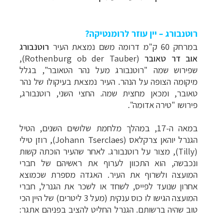
רוטנבורג – יין עוזר לרומנטיקה?
במרחק 60 ק"מ דרומה משם נמצאת העיר
רוטנבורג
אוב דר טאובר
(
Rothenburg ob der Tauber
),
שפירוש שמה "רוטנבורג מעל נהר הטאובר", בגלל
מיקומה הצופה על הנהר. העיר נמצאת בעיקולו של נהר
טאובר, ומכאן מחצית שמה. החצי השני, רוטנבורג,
פירושו "טירה אדומה".
במאה ה-17, במהלך מלחמת שלושים השנים, הטיל
הגנרל
יוהאן צרקלאס (Johann Tserclaes), רוזן טילי
(
Tilly
), מצור על רוטנבורג. לאחר שהעיר הוכתה קשות
ונכבשה, הוא התכוון לערוף את ראשיהם של חברי
המועצה ולשרוף את העיר. האגדה מספרת שכמוצא
אחרון שנועד לפייס, לשחד או לשכר את הגנרל, חברי
המועצה הגישו לו כוס ענקית (מעל 3 ליטרים) של היין הכי
טוב שהיה ברשותם. הגנרל החליט להציב בפניהם אתגר: