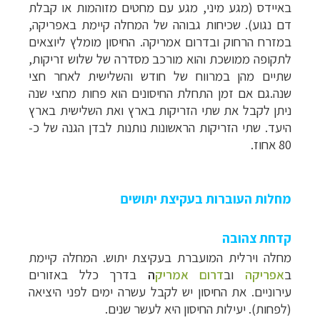
באיידס (מגע מיני, מגע עם מחטים מזוהמות או קבלת
דם נגוע). שכיחות גבוהה של המחלה קיימת באפריקה,
במזרח הרחוק ובדרום אמריקה. החיסון מומלץ ליוצאים
לתקופה ממושכת והוא מורכב מסדרה של שלוש זריקות,
שתיים מהן במרווח של חודש והשלישית לאחר חצי
שנה.גם אם זמן התחלת החיסונים הוא פחות מחצי שנה
ניתן לקבל את שתי הזריקות בארץ ואת השלישית בארץ
היעד. שתי הזריקות הראשונות נותנות לבדן הגנה של כ-
80 אחוז.
מחלות העוברות בעקיצת יתושים
קדחת צהובה
מחלה וירלית המועברת בעקיצת יתוש. המחלה קיימת
ב
אפריקה
וב
דרום אמריק
ה
בדרך כלל באזורים
עירוניים. את החיסון יש לקבל עשרה ימים לפני היציאה
(לפחות). יעילות החיסון היא לעשר שנים.