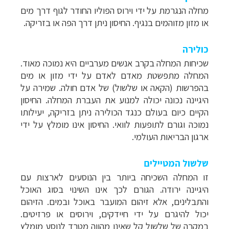
מחלה הנגרמת על ידי וירוס הפוליו החודר לגוף דרך מים
או מזון מזוהמים בנגיף. החיסון ניתן דרך הפה או בזריקה.
כולירה
מסלולים מוכנים ל-11 יעדים
לחצו לרשימת היעדים
שכיחות המחלה בקרב אנשים מערביים היא נמוכה מאוד.
»
המחלה מתפשטת מאדם לאדם על ידי מזון או מים
קרוזים והפלגות נופש
לחצו לרשימת היעדים »
בהפרשות (הקאה או שלשול) של אדם חולה. שמירה על
היגיינה נכונה יכולה למנוע את העברת המחלה. החיסון
תכנון
טיולים לאמריקה הצפונית
לחצו לרשימת
הקיים כיום בעולם כנגד הכולירה ניתן בזריקה, יעילותו
היעדים »
נמוכה וגורם לתופעות לוואי. החיסון אינו מומלץ על ידי
ארגון הבריאות העולמי.
שלשול המטיילים
זו המחלה השכיחה ביותר בין הנוסעים לארצות עם
היגיינה ירודה. הגורם לכך אינו השינוי בסוג האוכל
והתבלינים, אלא זיהום המועבר באוכל ובמים. הזיהום
יכול להיגרם על ידי חיידקים, וירוסים או פרזיטים.
במקרה של שלשול קל שאינו מהווה מטרד לנוסע מומלץ