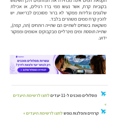
הקפאת המים אינה מכחידה את המזהמים ולכן השימוש
בקוביות קרח, אשר נעשו ממי ברז רגילים, או אכילת
שלגונים וגלידות ממקור לא ברור מסוכנים לבריאות. יש
להכין קרח ממים מטוהרים בלבד.
מסלולים מוכנים ל-11 יעדים
לחצו לרשימת היעדים
משקאות בטוחים לשתיים הם שתייה רותחים (תה, קפה),
»
שתייה תוססת ומים מינרליים מבקבוקים אטומים וממקור
קרוזים והפלגות נופש
לחצו לרשימת היעדים »
ידוע.
תכנון
טיולים לאמריקה הצפונית
לחצו לרשימת
היעדים »