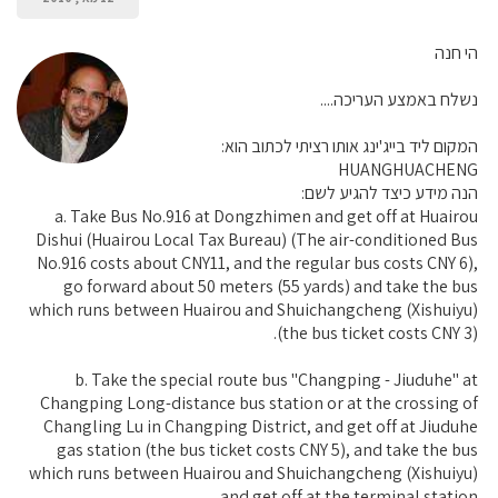
הי חנה
נשלח באמצע העריכה....
המקום ליד בייג'ינג אותו רציתי לכתוב הוא:
HUANGHUACHENG
הנה מידע כיצד להגיע לשם:
a. Take Bus No.916 at Dongzhimen and get off at Huairou
Dishui (Huairou Local Tax Bureau) (The air-conditioned Bus
No.916 costs about CNY11, and the regular bus costs CNY 6),
go forward about 50 meters (55 yards) and take the bus
which runs between Huairou and Shuichangcheng (Xishuiyu)
(the bus ticket costs CNY 3).
b. Take the special route bus "Changping - Jiuduhe" at
Changping Long-distance bus station or at the crossing of
Changling Lu in Changping District, and get off at Jiuduhe
gas station (the bus ticket costs CNY 5), and take the bus
which runs between Huairou and Shuichangcheng (Xishuiyu)
and get off at the terminal station.