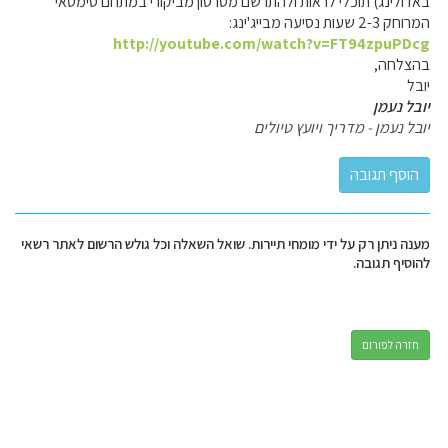
באדולינג) תוכלי לראות ולהתרשם מסרטון מביקורי במתחם סימטאי
המרוחק 2-3 שעות נסיעה מבייג'ינג:
http://youtube.com/watch?v=FT94zpuPDcg
בהצלחה,
יובל
יובל נעמן
יובל נעמן - מדריך ויועץ טיולים
מענה ניתן רק על ידי מומחי תיירות. שואל השאלה וכל גולש הרשום לאתר רשאי
להוסיף תגובה.
חזרה לפורום