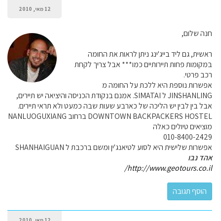
12 מאי, 2010
חנה שלום,
ראשית, גם ליד בייג'ינג ניתן לראות את החומה
במקומות פחות תיירותיים כמו*** אבל צריך לקחת
רכב פרטי.
אפשרות נוספת היא ללכת על החומה מ
JINSHANLING ל SIMATAI. אמנם בנקודת הכניסה והיציאה יש תיירים,
אבל בין לבין יש הליכה של כארבע שעות שבה כמעט ולא תראי תיירים.
DOWNTOWN BACKPACKERS HOSTEL ברחוב NANLUOGUXIANG
מוציאים טיולים כאלה
010-8400-2429
אפשרות שלישית היא לסוע לטיאנג'ין ומשם ברכבת ל SHANHAIGUAN
אהד נבו
http://www.geotours.co.il/
12 מאי, 2010