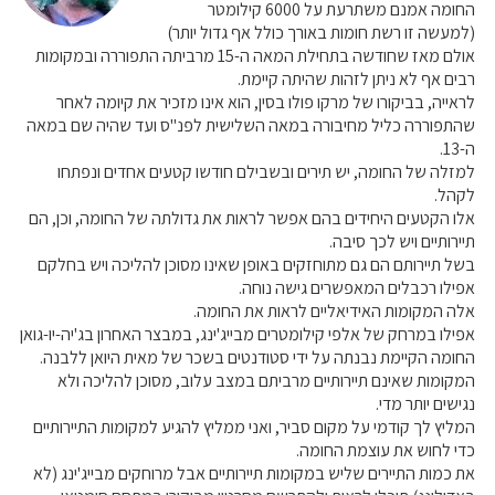
החומה אמנם משתרעת על 6000 קילומטר
(למעשה זו רשת חומות באורך כולל אף גדול יותר)
אולם מאז שחודשה בתחילת המאה ה-15 מרביתה התפוררה ובמקומות
רבים אף לא ניתן לזהות שהיתה קיימת.
לראייה, בביקורו של מרקו פולו בסין, הוא אינו מזכיר את קיומה לאחר
שהתפוררה כליל מחיבורה במאה השלישית לפנ"ס ועד שהיה שם במאה
ה-13.
למזלה של החומה, יש תירים ובשבילם חודשו קטעים אחדים ונפתחו
לקהל.
אלו הקטעים היחידים בהם אפשר לראות את גדולתה של החומה, וכן, הם
תיירותיים ויש לכך סיבה.
בשל תיירותם הם גם מתוחזקים באופן שאינו מסוכן להליכה ויש בחלקם
אפילו רכבלים המאפשרים גישה נוחה.
אלה המקומות האידיאליים לראות את החומה.
אפילו במרחק של אלפי קילומטרים מבייג'ינג, במבצר האחרון בג'יה-יו-גואן
החומה הקיימת נבנתה על ידי סטודנטים בשכר של מאית היואן ללבנה.
המקומות שאינם תיירותיים מרביתם במצב עלוב, מסוכן להליכה ולא
נגישים יותר מדי.
המליץ לך קודמי על מקום סביר, ואני ממליץ להגיע למקומות התיירותיים
כדי לחוש את עוצמת החומה.
את כמות התיירים שליש במקומות תיירותיים אבל מרוחקים מבייג'ינג (לא