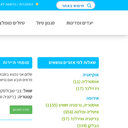
התחברות / הרשמה לא
חיפוש באתר
יעדים ומדינות
סגנון טיול
טיולים מומלצ
שאלות לפי אזורים ונושאים
מומחי תיירות
אוקיאניה
פראים וטבע ועם נגיש
אוסטרליה (11)
ניו זילנד (17)
שואל:
צבי טובולסקי
קטגוריה:
בריטניה וא
אירופה
אוסטריה, גרמניה ושוויץ (1155)
חזרה לפורום
איטליה ומלטה (858)
בריטניה ואירלנד (57)
הבלקן (339)