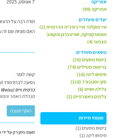
אפריקה
7 אוגוסט, 2025
אפריקה (99)
יעדים מיוחדים
תודה רבה על הרעיונ
איי פוקלנד ואיי ג'ורג'יה הדרומית (2)
האם מוניות שם זה ע
אנטארקטיקה, שפיצברגן והקוטב
הצפוני (4)
נושאים מיוחדים
ביטוח נוסעים (26)
בריאות מטיילים (74)
חיפוש לינה (16)
קשה לומר.
סקי וסנובורד (118)
נסיעה לברודפורד Broadford משהו כמו 40 ק"מ יכולה לעלות 30-40 פאונד.
צלילה ושייט (6)
כרמית וייס (Carmit Weiss)
מנהלת האתר והפור
צלמים גיאוגרפיים (2)
מומחי תיירות
ביטוח נוסעים (1)
מענה ניתן רק על ידי 
חיפוש לינה (1)