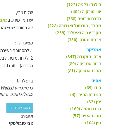
הולנד ובלגיה (122)
יוון וטורקיה (404)
שלום צבי,
מזרח אירופה (368)
יש המון מידע ב
כתבה
ספרד, פורטוגל ואנדורה (428)
לא בטוחה שמישהו יוכל כאן להיכנס לרזולו
סקנדינביה ואיסלנד (239)
צרפת ומונקו (350)
מציעה לך:
אמריקה
1. להסתובב בעיירה בנחת, לבקר בנמל, להבין איך חיים אנשים במקום כל כך מבודד.
ארה"ב וקנדה (347)
2. לקחת מונית ולבקש מהנהג לעשות לך סיבוב ביעדים שמחוץ למרכז, כמו,
דרום אמריקה (89)
מזרחה),
st Trails.
מרכז אמריקה (81)
אסיה
בהצלחה!
הודו (69)
כרמית וייס (Carmit Weiss)
מנהלת האתר והפור
המזרח התיכון (4)
יפן (32)
מזרח אסיה (169)
מרכז אסיה (57)
תגובות:
סין (104)
צבי טובולסקי