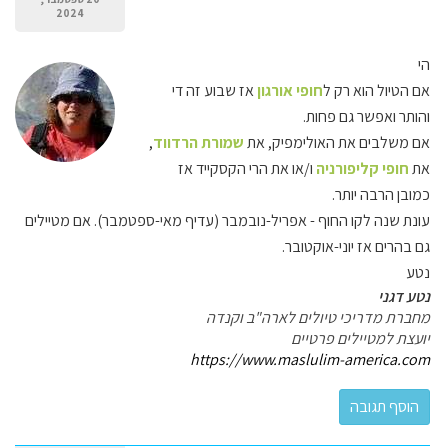
2024
הי
אם הטיול הוא רק ל
חופי אורגון
אז שבוע זה די
והותר ואפשר גם פחות.
אם משלבים את האולימפיק, את
שמורת הרדווד
,
את
חופי קליפורניה
ו/או את הרי הקסקייד אז
כמובן הרבה יותר.
עונת שנה לקו החוף - אפריל-נובמבר (עדיף מאי-ספטמבר). אם מטיילים
גם בהרים אז יוני-אוקטובר.
נטע
נטע דגני
מחברת מדריכי טיולים לארה"ב וקנדה
יועצת למטיילים פרטיים
https://www.maslulim-america.com