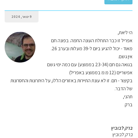
9 ינואר, 2024
הי ליאת,
אפריל זו כבר התחלת העונה החמה. בפונה חם
מאוד - יכול להגיע ביום ל-39 מעלות ובערב 26.
אין גשם.
בגואה גם חם (23-34 בממוצע) עם כמה ימי גשם
אפשריים (12 מ:מ בממוצע באפריל)
בקיצור - חם. זו לא עונת התיירות באזורים הללו, על היתרונות והחסרונות
של הדבר.
תהני,
ברק
ברק לבוביץ
ברק לבוביץ