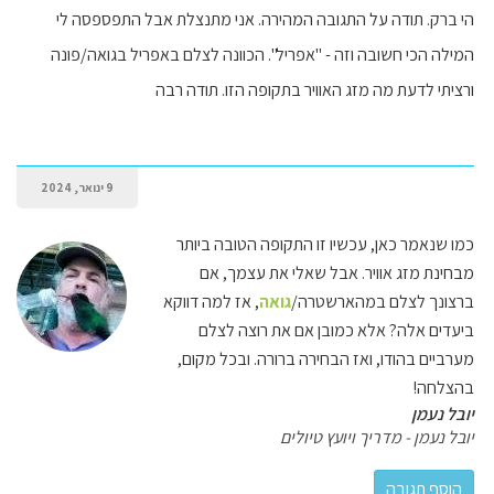
הי ברק. תודה על התגובה המהירה. אני מתנצלת אבל התפספסה לי
המילה הכי חשובה וזה - "אפריל". הכוונה לצלם באפריל בגואה/פונה
ורציתי לדעת מה מזג האוויר בתקופה הזו. תודה רבה
9 ינואר, 2024
כמו שנאמר כאן, עכשיו זו התקופה הטובה ביותר
מבחינת מזג אוויר. אבל שאלי את עצמך, אם
ברצונך לצלם במהארשטרה/
גואה
, אז למה דווקא
ביעדים אלה? אלא כמובן אם את רוצה לצלם
מערביים בהודו, ואז הבחירה ברורה. ובכל מקום,
בהצלחה!
יובל נעמן
יובל נעמן - מדריך ויועץ טיולים