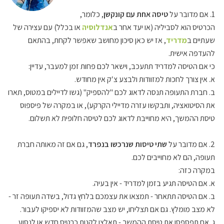
1. אם מדובר על
טיסה אחת עם קונקשן
, כלומר,
הכרטיס הוא לסביליה (או יעד אחר ב
אנדלוסיה
או בכלל) עם עצירה של
שעתיים ב
מדריד
, אז יש כאן סיכון מחושב שאפשר לקחת, בהתאם
להעדפה אישית.
כי אם הטיסה למדריד תתעכב, וישאר לכם פחות זמן למעבר, עדיין:
א. אין צורך לחכות למזוודות ולבצע צ′ק אין מחודש.
ב. חברת התעופה תנסה לדאוג לכם "להספיק" (גשו לדיילים במטוס, תארו
את הסיטואציה, ותבקשו עזרה מדיילי הקרקע), או במקרה של פיספוס
טיסת ההמשך, היא מחוייבת לדאוג לכם לטיסה חלופית לא תשלום.
2. אם מדובר על
שתי טיסות שנרכשו בנפרד
, גם אם זה מאותה חברת
תעופה, הם לא מחוייבים לכם.
במקרה כזה:
א. אם הטיסה תגיע בזמן למדריד - אין בעיה.
ב. אם הטיסה תתאחר - תמצאו את עצמכם בלחץ גדול, בשדה תעופה זר -
לא מצב מומלץ. גם אם תצליחו, יש מצב שהמזוודות לא יספיקו לעבור.
ג. אם תפספסו את טיסת ההמשך - תאלצו לקנות כרטיס חדש או לנסוע