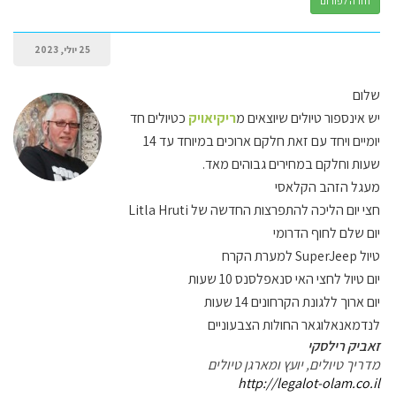
חזרה לפורום
25 יולי, 2023
שלום
יש אינספור טיולים שיוצאים מ
ריקיאויק
כטיולים חד
יומיים ויחד עם זאת חלקם
ארוכים במיוחד עד 14
שעות וחלקם במחירים גבוהים מאד.
מעגל הזהב הקלאסי
חצי יום הליכה להתפרצות החדשה של Litla Hruti
יום שלם לחוף הדרומי
טיול SuperJeep למערת הקרח
יום טיול לחצי האי סנאפלסנס 10 שעות
יום ארוך ללגונת הקרחונים 14 שעות
לנדמאנאלוגאר החולות הצבעוניים
זאביק רילסקי
מדריך טיולים, יועץ ומארגן טיולים
http://legalot-olam.co.il