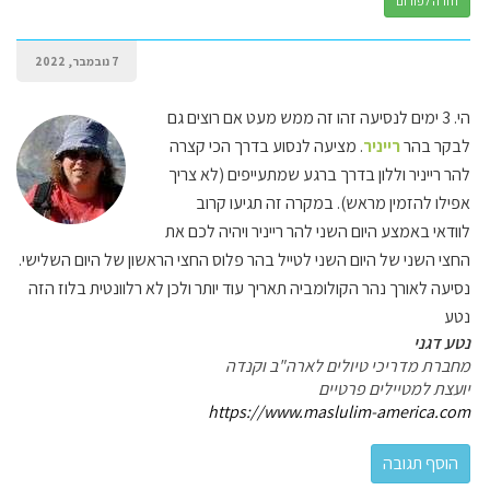
חזרה לפורום
7 נובמבר, 2022
הי. 3 ימים לנסיעה זהו זה ממש מעט אם רוצים גם
לבקר בהר
רייניר
. מציעה לנסוע בדרך הכי קצרה
להר רייניר וללון בדרך ברגע שמתעייפים (לא צריך
אפילו להזמין מראש). במקרה זה תגיעו קרוב
לוודאי באמצע היום השני להר רייניר ויהיה לכם את
החצי השני של היום השני לטייל בהר פלוס החצי הראשון של היום השלישי.
נסיעה לאורך נהר הקולומביה תאריך עוד יותר ולכן לא רלוונטית בלוז הזה
נטע
נטע דגני
מחברת מדריכי טיולים לארה"ב וקנדה
יועצת למטיילים פרטיים
https://www.maslulim-america.com