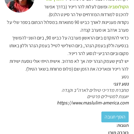
הקולומביה
ומשם לעלות להר רייניר (בדרך אפשר
להיכנס למורדות המזרחיים של הר סיינט הלנס).
נקודות מעניינות לאורך כביש 90 מתוארות במסלול הכתום בספר שלי על
מערב ארהב או מערב קנדה.
כדאי להתקדם ביום הראשון מערבה על כביש 90, ביום השני להמשיך
בנסיעה וללון בעמק הנהר, ביום השלישי לטייל בעמק הנהר וללון באותו
מקום וביום הרביעי לנסוע להר רייניר.
יש לציין שעמק הנהר יפה אך לא מרהיב. אישית הייתי אולי נוסעת ישירות
להר רייניר ומאריכה את הזמן שם (פלוס מרווחת בשאר הטיול).
נטע
נטע דגני
מחברת מדריכי טיולים לארה"ב וקנדה
יועצת למטיילים פרטיים
https://www.maslulim-america.com
תגובות:
כוכבה מורן