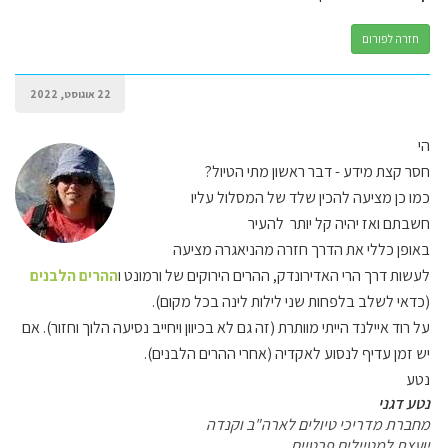
חזרה לפורום
22 אוגוסט, 2022
הי
חסר קצת מידע - דבר ראשון מתי הטיול?
כמו כן מציעה להכין שלד של המסלול עליו
חשבתם ואז יהיה קל יותר להעיר
באופן כללי את הדרך חזרה מהניאגרה מציעה
לעשות דרך הרי האדירונדק, ההרים הירוקים של ורמונט ו
ההרים הלבנים
(כדאי לשלב בלפחות שני לילות לינה בכל מקום).
על רוד איילנד הייתי מוותרת (זה גם לא בכיוון ויחייב נסיעה הלוך וחזור). אם
יש זמן עדיף לנסוע לאקדיה (אחרי ההרים הלבנים).
נטע
נטע דגני
מחברת מדריכי טיולים לארה"ב וקנדה
יועצת למטיילים פרטיים