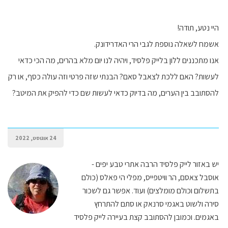
היי נטע, תודה!
אשמח לשאלה נוספת לגבי הרי האדרידונק.
אנו מתכננים ללון בלייק פלסיד, ויהיה לנו יום מלא בהרים, מה הכי כדאי
לעשות? האם ללכת לצאבל סאם? הבנתי שזה פרטי וזה עולה כסף, או רק
להסתובב בין הערים, מה בדיוק כדאי לעשות שם כדי להפיק את המיטב?
24 אוגוסט, 2022
יש באזור לייק פלסיד הרבה אתרי טבע יפים -
אוסבל צאסם, הר וויטפייס, מפלי הי פאלס (כולם
בתשלום וכולם מומלצים) ועוד. אפשר גם לשכור
סירה ולשוט באגמי סרנאק או סתם להתרחץ
באגמים. וכמובן להסתובב קצת בעיירה לייק פלסיד