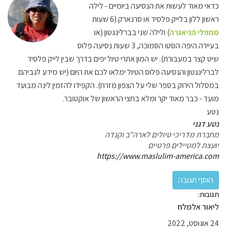
כדאי מאוד לעשות את הנסיעה ביומיים - לילה
ראשון ללון בלייק פלסיד או סרנארק (6 שעות
ממפלי הניאגרה
) ולילה שני בברלינגטון (או
בעיירה היפה הסטו הסמוכה, 3 שעות נסיעה פלוס
שיט קצר במעבורת). יש המון אתרי טיול יפים בדרך שבין לייק פלסיד
לברלינגטון והנסיעה פלוס הטיול ימלאו לכם את היום (יש מידע לגביהם
במסלול הירוק בספר שלי על הצפון מזרח). הקפידו להזמין לינה מבועד
מועד - כבר מאוד יקר ומלא בחצי הראשון של אוקטובר.
נטע
נטע דגני
מחברת מדריכי טיולים לארה"ב וקנדה
יועצת למטיילים פרטיים
https://www.maslulim-america.com
תגובות:
ליאור אלמלח
24 אוגוסט, 2022