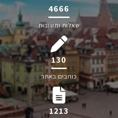
6045
שאלות ותשובות
192
כותבים באתר
1787