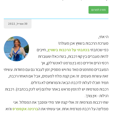
חזרה לפורום
30 אפריל, 2022
הי אתי,
מערכת הרכבות בשוויץ אכן מעולה!
כפי שכתבתי
בכתבתי על הרכבות בשוויץ
, חייבים
להיות מעברים בין קווי רכבות, בטח כאלו שעוברות
רכסי הרים אדירים כמו בין צרמט לאינטרלקן, אך
המעברים מתוזמנים מאד נוח ויש מספיק זמן לעבור גם עם מזוודות. עשיתי
זאת עשרות פעמים. זה אכן קצת מלח לפעמים, אבל אם תאחרו רכבת,
תמיד תוכלו לעלות לרכבת הבאה והמרווחים לא גדולים.
רכבות פנורמיות יש להזמין מראש באתר שלהם (יש לינק בכתבה). רכבות
רגילות - אין צורך.
שתי רכבות פנורמיות זה אולי קצת יותר מידי ומסבך את המסלול. אני
ממליצה על רכבת פנורמית אחת. אני עשיתי את ה
ברנינה אקספרס
והיא