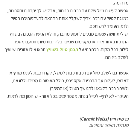
מדהימה.
אפשר לעשות טיול שלם עם רכבות בנוחות, אבל יש לך יתרונות וחסרונות,
כמו גם לטיול עם רכב. צריך לשקלל אותם בהתאם להעדפותיכם בטיול
ולזמן העומד לרשותכם.
יש לי תחושה שאתם מנסים לתפוס מרובה, וזו לא הגישה הנכונה בשוויץ.
התרכזו באזור אחד או מקסימום שניים, בלי ריצות מיותרות ועם מספר
לילות בכל מקום. בכתבתי על
תכנון טיול בשוויץ
תראו אילו אזורים יש ואיך
לשלב ביניהם.
אפשר גם לשלב טיול עם רכב ורכבות למשל, לקח רכבת לסנט מוריץ או
דאבוס, לעלות עך הברנינה אקספרס, כולל האוטובוס מטירנו ללוגאנו,
ולשכור רכב בלוגאנו להמשך הטיול (או ההיפך).
העיקר - לא לרוץ- לטייל בנחת מספר ימים בכל אזור - יש המון מה לראות.
כרמית וייס (Carmit Weiss)
מנהלת האתר והפורום