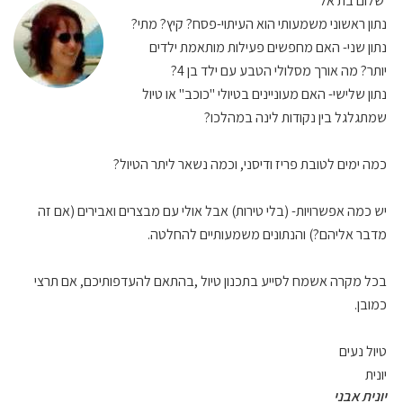
שלום בת אל
נתון ראשוני משמעותי הוא העיתוי-פסח? קיץ? מתי?
נתון שני- האם מחפשים פעילות מותאמת ילדים
יותר? מה אורך מסלולי הטבע עם ילד בן 4?
נתון שלישי- האם מעוניינים בטיולי "כוכב" או טיול
שמתגלגל בין נקודות לינה במהלכו?
כמה ימים לטובת פריז ודיסני, וכמה נשאר ליתר הטיול?
יש כמה אפשרויות- (בלי טירות) אבל אולי עם מבצרים ואבירים (אם זה
מדבר אליהם?) והנתונים משמעותיים להחלטה.
בכל מקרה אשמח לסייע בתכנון טיול ,בהתאם להעדפותיכם, אם תרצי
כמובן.
טיול נעים
יונית
יונית אבני