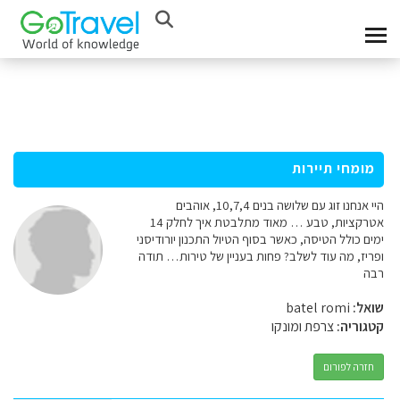
מומחי תיירות
היי אנחנו זוג עם שלושה בנים 10,7,4, אוהבים
אטרקציות, טבע … מאוד מתלבטת איך לחלק 14
ימים כולל הטיסה, כאשר בסוף הטיול התכנון יורודיסני
ופריז, מה עוד לשלב? פחות בעניין של טירות… תודה
רבה
שואל:
batel romi
קטגוריה:
צרפת ומונקו
חזרה לפורום