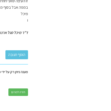
זו העיצה שאני חוזר
במפה אבל בסוף מבלים המון ברכב. Road trips are quite wonderful אבל אנא, ת
מיכל
ו
ד"ר מיכל סגל ארנו
מענה ניתן רק על ידי 
חזרה לפורום