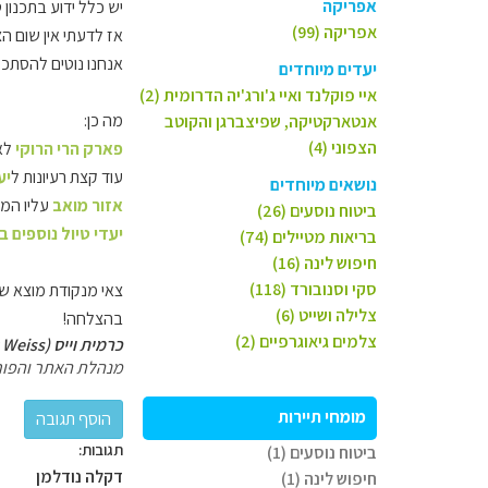
אפריקה
יש כלל ידוע בתכנון ט
אפריקה (99)
אז לדעתי אין שום ה
אנחנו נוטים להסתכ
יעדים מיוחדים
איי פוקלנד ואיי ג'ורג'יה הדרומית (2)
מה כן:
אנטארקטיקה, שפיצברגן והקוטב
הצפוני (4)
פארק הרי הרוקי
לא 
עוד קצת רעיונות ל
יע
נושאים מיוחדים
אזור מואב
עליו המל
ביטוח נוסעים (26)
יעדי טיול נוספים
בריאות מטיילים (74)
חיפוש לינה (16)
סקי וסנובורד (118)
צאי מנקודת מוצא שהכ
צלילה ושייט (6)
בהצלחה!
צלמים גיאוגרפיים (2)
כרמית וייס (Carmit Weiss)
מנהלת האתר והפור
מומחי תיירות
תגובות:
ביטוח נוסעים (1)
דקלה נודלמן
חיפוש לינה (1)