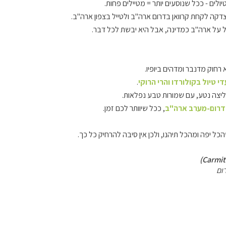
יולים - ככל שנוסעים יותר = מטיילים פחות.
צדקה לקחת קרוואן בדרום ארה"ב ולטייל בצפון ארה"ב.
ל על ארה"ב כמדינה, אבל היא יבשת לכל דבר.
רחוק מדנבר ומדהים ביופיו.
די טיול בקולורדו והרי הרוקי
.
יצה נטע, עם שמורות טבע נפלאות.
 בדרום-מערב ארה"ב
, ככל שיוותר לכם זמן.
ל יפה ומהכל תיהנו, ולכן אין סיבה להרחיק כל כך.
ום