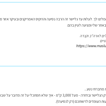
צו לך. לעלות עד גליישר זה הרבה נסיעה והרוקיס האמריקנים ובעיקר אזור מוא
תר שלי ומציעה לעיין בהם.
ים לארה"ב וקנדה
יים
https://www.masl
 מחברתי נטע...
נסיעה מדנבר לפארק הגליישר ובחזרה - מעל 3,000 ק"מ - איך שלא תסתכלי 
ת העומדים לרשותכם (רק לנסיעה!).