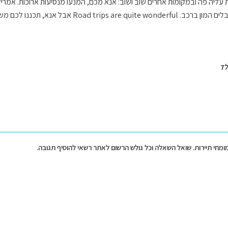
ת עליה פה ובמקומות אחרים שוב ושוב: אנא מכם, המנעו מנסיעות ארוכות. אמרי
כננו לכם משהו סביר. נסיעה עם קראוון אינה מהירה. Happy Travels!
לד
מומחי תיירות. שואל השאלה וכל גולש הרשום לאתר רשאי להוסיף תגובה.