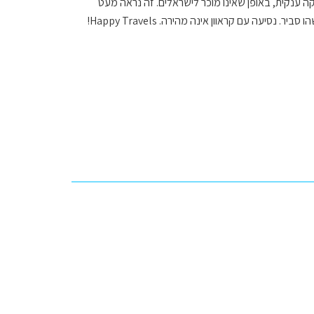
קה ענקית, באופן שאינו מוכר לישראלים. זה נראה מעט