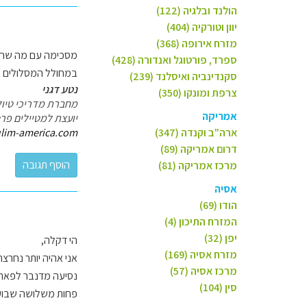
הולנד ובלגיה (122)
יוון וטורקיה (404)
מזרח אירופה (368)
מסכימה עם מה שהמלי
ספרד, פורטוגל ואנדורה (428)
במחולל המסלולים בא
סקנדינביה ואיסלנד (239)
נטע דגני
צרפת ומונקו (350)
מחברת מדריכי טיול
אמריקה
יועצת למטיילים פרט
ארה"ב וקנדה (347)
ulim-america.com
דרום אמריקה (89)
מרכז אמריקה (81)
אסיה
הודו (69)
המזרח התיכון (4)
יפן (32)
הי דקלה,
מזרח אסיה (169)
אני אהיה יותר נחרצת
מרכז אסיה (57)
סין (104)
פחות משלושה שבועו