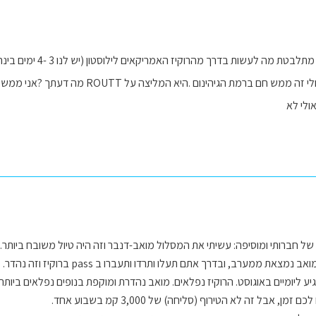
היי כרמית .אני מאוד 
חברה אמרה לי שביולי זה ממש חם ברמת 
ולי לא
ל חברותי ומוסיפה: עשיתי את המסלול מואב-דנבר וזה היה טיול משובח ביותר
הרוקיז בצד מזרח, ומואב נמצאת ממערב, ובדר
ע ליומיים באוגוסט. הרוקיז נפלאים. מואב נהדרת ומוקפת בנופים נפלאים ביותר, ק
, אבל זה לא הטירוף (סליחה) של 3,000 קמ בשבוע אחד.