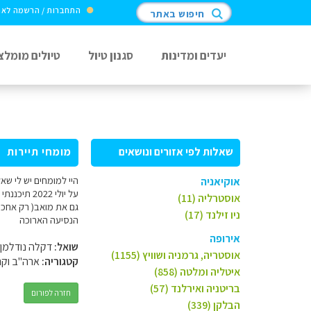
התחברות / הרשמה לא
חיפוש באתר
יעדים ומדינות
סגנון טיול
טיולים מומלצ
שאלות לפי אזורים ונושאים
מומחי תיירות
אוקיאניה
על יולי 2
אוסטרליה (11)
גם את מואב( רק אחכ 
ניו זילנד (17)
הנסיעה הארוכה
אירופה
שואל:
דקלה נודלמן
אוסטריה, גרמניה ושוויץ (1155)
קטגוריה:
ארה"ב וקנ
איטליה ומלטה (858)
בריטניה ואירלנד (57)
חזרה לפורום
הבלקן (339)