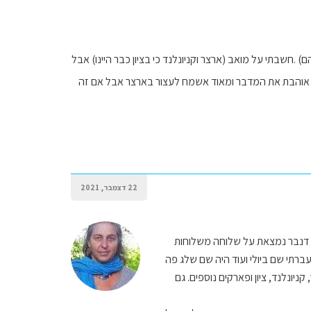
מתלבטת מה לעשות בדרך מהרוקיז האמריקאים לילוסטון (יש לנו 3 -4 ימים בינהם) .חשבתי על מואב (ארצר וקניונלנד כי בציון כבר היינו) אבל
הגיהינום .היא המליצה על ROUTT מה דעתך ?אני ממש אוהבת את המדבר ומאוד אשמח לעצור בארצר אבל אם זה
22 דצמבר, 2021
. דנבר נמצאת על שלוחה משלוחות
ך אתם תעלו ותרדו ותעברו ב pass ברוקיז וזה נהדר. עברתי שם ביולי ועוד היה שם שלג פה
ניונלנד, ציון ופארקים נוספים. גם