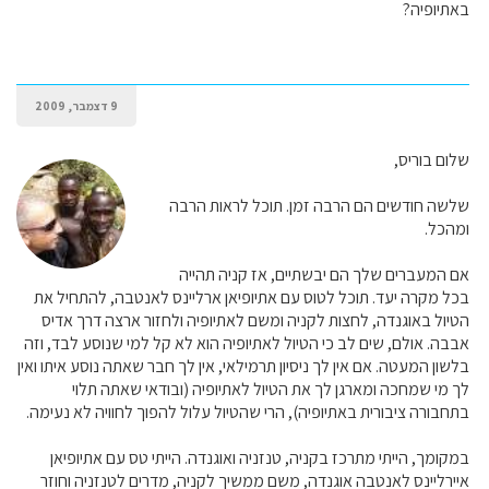
באתיופיה?
9 דצמבר, 2009
שלום בוריס,
שלשה חודשים הם הרבה זמן. תוכל לראות הרבה
ומהכל.
אם המעברים שלך הם יבשתיים, אז קניה תהייה
בכל מקרה יעד. תוכל לטוס עם אתיופיאן ארליינס לאנטבה, להתחיל את
הטיול באוגנדה, לחצות לקניה ומשם לאתיופיה ולחזור ארצה דרך אדיס
אבבה. אולם, שים לב כי הטיול לאתיופיה הוא לא קל למי שנוסע לבד, וזה
בלשון המעטה. אם אין לך ניסיון תרמילאי, אין לך חבר שאתה נוסע איתו ואין
לך מי שמחכה ומארגן לך את הטיול לאתיופיה (ובודאי שאתה תלוי
בתחבורה ציבורית באתיופיה), הרי שהטיול עלול להפוך לחוויה לא נעימה.
במקומך, הייתי מתרכז בקניה, טנזניה ואוגנדה. הייתי טס עם אתיופיאן
איירליינס לאנטבה אוגנדה, משם ממשיך לקניה, מדרים לטנזניה וחוזר