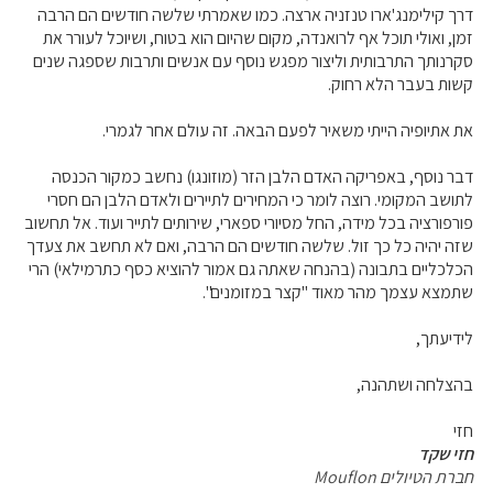
דרך קילימנג'ארו טנזניה ארצה. כמו שאמרתי שלשה חודשים הם הרבה
זמן, ואולי תוכל אף לרואנדה, מקום שהיום הוא בטוח, ושיוכל לעורר את
סקרנותך התרבותית וליצור מפגש נוסף עם אנשים ותרבות שספגה שנים
קשות בעבר הלא רחוק.
את אתיופיה הייתי משאיר לפעם הבאה. זה עולם אחר לגמרי.
דבר נוסף, באפריקה האדם הלבן הזר (מוזונגו) נחשב כמקור הכנסה
לתושב המקומי. רוצה לומר כי המחירים לתיירים ולאדם הלבן הם חסרי
פורפורציה בכל מידה, החל מסיורי ספארי, שירותים לתייר ועוד. אל תחשוב
שזה יהיה כל כך זול. שלשה חודשים הם הרבה, ואם לא תחשב את צעדך
הכלכליים בתבונה (בהנחה שאתה גם אמור להוציא כסף כתרמילאי) הרי
שתמצא עצמך מהר מאוד "קצר במזומנים".
לידיעתך,
בהצלחה ושתהנה,
חזי
חזי שקד
חברת הטיולים Mouflon