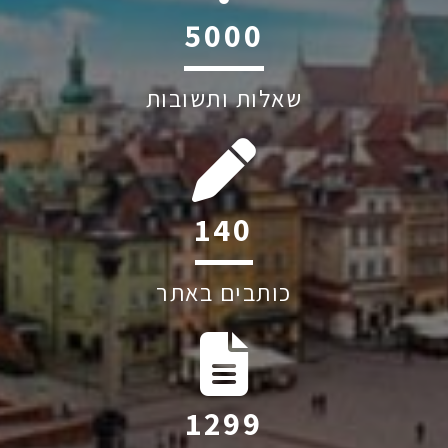
6045
שאלות ותשובות
213
כותבים באתר
1982