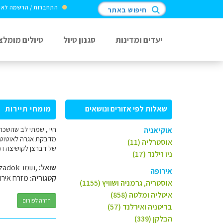
התחברות / הרשמה לא
חיפוש באתר
יעדים ומדינות
סגנון טיול
טיולים מומלצ
שאלות לפי אזורים ונושאים
מומחי תיירות
היי , שמתי לב שהשכר
אוקיאניה
מדבקת אגרה לאוטוטרד
אוסטרליה (11)
של דברצן לקושיצה ו ( זוג ושני ילדים
ניו זילנד (17)
שואל:
,תומר zadok
אירופה
קטגוריה:
מזרח אירו
אוסטריה, גרמניה ושוויץ (1155)
איטליה ומלטה (858)
חזרה לפורום
בריטניה ואירלנד (57)
הבלקן (339)