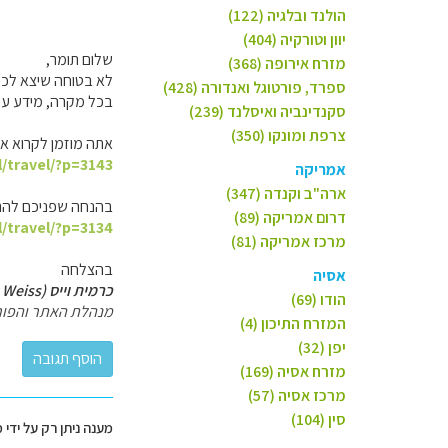
הולנד ובלגיה (122)
יוון וטורקיה (404)
שלום תומר,
מזרח אירופה (368)
לא בטוחה שיצא לכם ז
ספרד, פורטוגל ואנדורה (428)
בכל מקרה, מידע על
סקנדינביה ואיסלנד (239)
צרפת ומונקו (350)
אתה מוזמן לקרוא את
l/travel/?p=3143
אמריקה
ארה"ב וקנדה (347)
בהנחה שפניכם להרי
דרום אמריקה (89)
l/travel/?p=3134
מרכז אמריקה (81)
בהצלחה
אסיה
כרמית וייס (Carmit Weiss)
הודו (69)
מנהלת האתר והפור
המזרח התיכון (4)
יפן (32)
מזרח אסיה (169)
מרכז אסיה (57)
סין (104)
מענה ניתן רק על ידי 