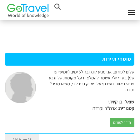
מומחי תיירות
שלום לפורום, אני מגיע לונקובר ל5 ימים (חמישי עד
שני) בסוף יולי. אשמח להמלצות על מקומות של טבע
פראי באזור. חשבתי על פארק גריבלדי, משהו מכיר?
תודה!
שואל:
בן קיויתי
קטגוריה:
ארה"ב וקנדה
חזרה לפורום
23 יוני, 2019