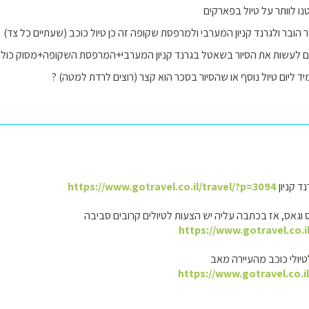
ו לוותר על טיול בפארקים
הובר ולגרנד קניון המערבי ולמרפסת שקופה זה כן טיול כוכב (שעתיים כל צד)
ם לעשות את הסיור בשאטל בגרנד קניון המערבי+המרפסת השקופה+מסוק כולל
ד ליום טיול נוסף או שהסיור בסכר הוא קצר (רוצים לרדת למטה) ?
ד קניון
https://www.gotravel.co.il/travel/?p=3094
וגאס, אז בכתבה עליה יש הצעות לטיולים קרובים סביבה
https://www.gotravel.co.i
יולי כוכב מהעיירה מאב
https://www.gotravel.co.i