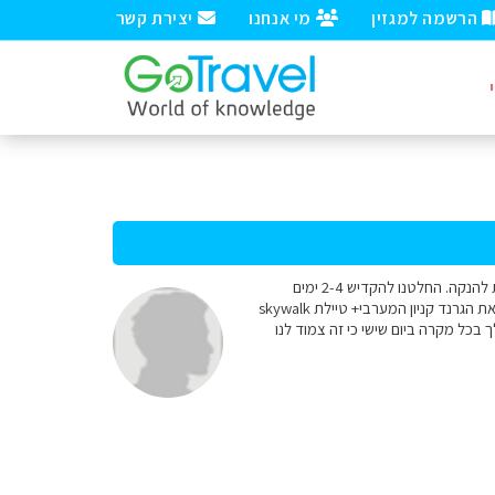
הרשמה למגזין
מי אנחנו
יצירת קשר
למומחים שלום, אנחנו נהיה בתחילת אפריל בוגאס אנחנו 6 מבוגרים+תינוק בן 6 חצי שנה ונאלצים לעצור קצת להנקה. החלטנו להקדיש 2-4 ימים
לטבע מסביב לוגאס בגלל שאנחנו שומרי כשרות מעדיפים לישון בוגאס ולצאת לטיולי כוכב. האם כדאי לפצל את הגרנד קניון המערבי+ טיילת skywalk
 האש נלך בכל מקרה ביום שישי כי זה צמוד לנו