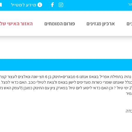
מידע למטייל
תר
ים
ארכיון מגזינים
פורום המומחים
האזור האישי שלי
וסכר הובר ואגם מיד ל2 ימי טיול ? וכן האם כדאי ליסוע ליום טיול בפארק ציון עם התינוק כמובן (לעמק
מיר
דה