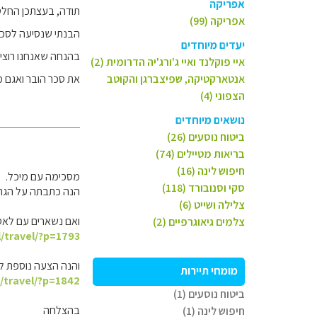
אפריקה
תודה, בעצתכן החלטנ
אפריקה (99)
הבנתי שנסיעה לסכר 
יעדים מיוחדים
בהנחה שאנחנו רוצי
איי פוקלנד ואיי ג'ורג'יה הדרומית (2)
אנטארקטיקה, שפיצברגן והקוטב
את סכר הובר ואגם מי
הצפוני (4)
נושאים מיוחדים
ביטוח נוסעים (26)
בריאות מטיילים (74)
חיפוש לינה (16)
מסכימה עם מיכל.
סקי וסנובורד (118)
הנה כתבתה על הגרנ
צלילה ושייט (6)
ואם נשארים עם לאס 
צלמים גיאוגרפיים (2)
l/travel/?p=1793
והנה הצעה נוספת לט
מומחי תיירות
l/travel/?p=1842
ביטוח נוסעים (1)
בהצלחה
חיפוש לינה (1)