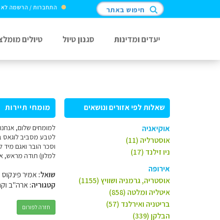
התחברות / הרשמה לא
חיפוש באתר
יעדים ומדינות
סגנון טיול
טיולים מומלצ
שאלות לפי אזורים ונושאים
מומחי תיירות
אוקיאניה
אוסטרליה (11)
ניו זילנד (17)
למלון) תודה מראש, א
אירופה
שואל:
אמיר פינקוס
אוסטריה, גרמניה ושוויץ (1155)
קטגוריה:
ארה"ב וקנ
איטליה ומלטה (858)
בריטניה ואירלנד (57)
חזרה לפורום
הבלקן (339)