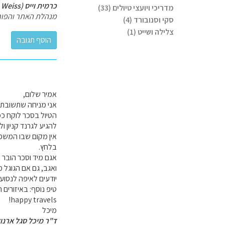
כרמית וייס (Carmit Weiss)
מדריכי ויועצי טיולים (33)
מנהלת האתר והפור
סקי וסנובורד (4)
צלילה ושייט (1)
אמיר שלום,
אני מניחה שתשובתי צפ
הטיול בסכר לוקח כ
להגיע לגרנד קניון ול
אין מקום שבו המשפט
בלחץ.
אגם מיד וסכר הובר 
ואגב, גם אם הגוגל 
יודעים לאיפה לנסוע.
טיפ נוסף: באיזורים
happy travels!
מיכל
ד"ר מיכל סגל ארנו