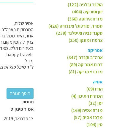
הולנד ובלגיה (122)
יוון וטורקיה (404)
מזרח אירופה (368)
אמיר שלום,
ספרד, פורטוגל ואנדורה (428)
המרחקים בארה"ב עצו
סקנדינביה ואיסלנד (239)
אחד, הייתי ממליצה 
צרפת ומונקו (350)
צריך להזמין מקום ה
באיזורים הללו. מאד 
אמריקה
happy travels
ארה"ב וקנדה (347)
מיכל
דרום אמריקה (89)
ד"ר מיכל סגל ארנו
מרכז אמריקה (81)
אסיה
הודו (69)
המזרח התיכון (4)
תגובות:
יפן (32)
אמיר פינקוס
מזרח אסיה (169)
מרכז אסיה (57)
13 פברואר, 2019
סין (104)