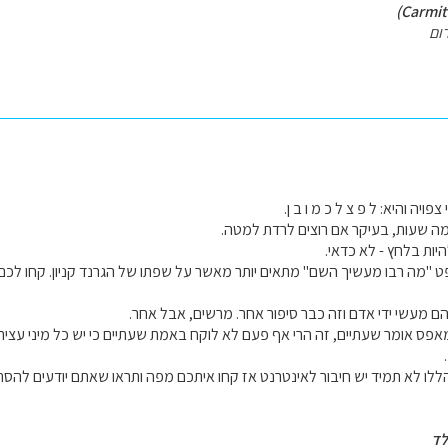
ום
ויה והיא: ל פ צ ל כ מ ו ב ן.
מה שעות, בעיקר אם רוצים לרדת למטה.
היות בלחץ - לא כדאי.
 "מה רבו מעשיך השם" מתאים יותר מאשר על שפתו של הגרנד קניון. קחו לכם א
הם מעשי ידי אדם וזה כבר סיפור אחר. מרשים, אבל אחר.
מאפס אומר שעתיים, זה הרי אף פעם לא לוקח באמת שעתיים כי יש כל מיני עצירו
 הללו לא תמיד יש חיבור לאינטרנט אז קחו איתכם מפה ותראו שאתם יודעים להסת
לד