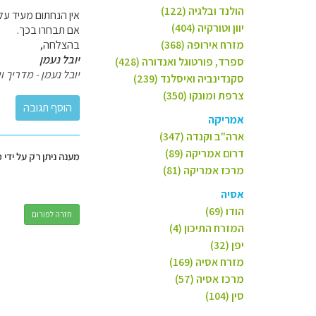
הולנד ובלגיה (122)
אין הנחתום מעיד על 
יוון וטורקיה (404)
אם תבחרו בכך.
מזרח אירופה (368)
בהצלחה,
יובל נעמן
ספרד, פורטוגל ואנדורה (428)
יובל נעמן - מדריך וי
סקנדינביה ואיסלנד (239)
צרפת ומונקו (350)
אמריקה
ארה"ב וקנדה (347)
דרום אמריקה (89)
מענה ניתן רק על ידי 
מרכז אמריקה (81)
אסיה
הודו (69)
חזרה לפורום
המזרח התיכון (4)
יפן (32)
מזרח אסיה (169)
מרכז אסיה (57)
סין (104)