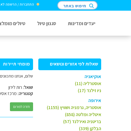
התחברות / הרשמה לא
חיפוש באתר
יעדים ומדינות
סגנון טיול
טיולים מומלצ
שאלות לפי אזורים ונושאים
מומחי תיירות
שלום, אנחנו מתכוונים
אוקיאניה
אוסטרליה (11)
שואל:
רות לירון
ניו זילנד (17)
קטגוריה:
מרכז אסיה
אירופה
אוסטריה, גרמניה ושוויץ (1155)
חזרה לפורום
איטליה ומלטה (858)
בריטניה ואירלנד (57)
הבלקן (339)