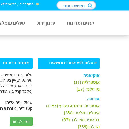
התחברות / הרשמה לא
חיפוש באתר
יעדים ומדינות
סגנון טיול
טיולים מומלצ
שאלות לפי אזורים ונושאים
מומחי תיירות
אוקיאניה
שש שעות, אין בעיה עם
אוסטרליה (11)
כוכב. האם ממליצה לק
ניו זילנד (17)
(מלבד קרקוב)? תודה ר
אירופה
שואל:
יניב אליהו
אוסטריה, גרמניה ושוויץ (1155)
קטגוריה:
מזרח אירו
איטליה ומלטה (858)
בריטניה ואירלנד (57)
חזרה לפורום
הבלקן (339)