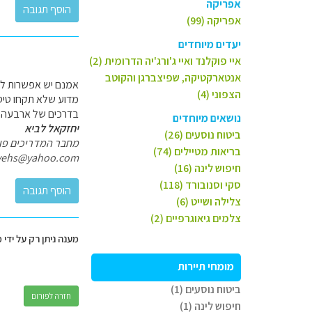
אפריקה
אפריקה (99)
יעדים מיוחדים
איי פוקלנד ואיי ג'ורג'יה הדרומית (2)
אנטארקטיקה, שפיצברגן והקוטב
אמנם יש אפשרות לנ
הצפוני (4)
מדוע שלא תקחו טיס
בדרכים של ארבעה מ
נושאים מיוחדים
יחזקאל לביא
ביטוח נוסעים (26)
מחבר המדריכים פולי
בריאות מטיילים (74)
yehs@yahoo.com
חיפוש לינה (16)
סקי וסנובורד (118)
צלילה ושייט (6)
צלמים גיאוגרפיים (2)
מענה ניתן רק על ידי 
מומחי תיירות
ביטוח נוסעים (1)
חזרה לפורום
חיפוש לינה (1)