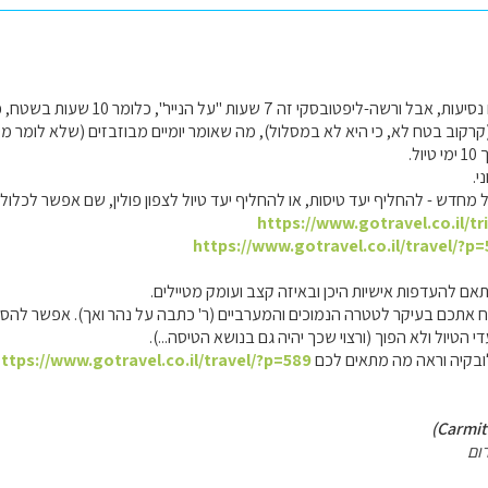
אולי אין לך בעיה עם נסיעות, אבל ורשה-
קרקוב בטח לא, כי היא לא במסלול), מה שאומר יומיים מבוזבזים (שלא לומר מסויי
ל.
י.
חדש - להחליף יעד טיסות, או להחליף יעד טיול לצפון פולין, שם אפשר לכלול ש
https://www.gotravel.co.il/tr
https://www.gotravel.co.il/travel/?p
אם להעדפות אישיות היכן ובאיזה קצב ועומק מטיילים.
ח אתכם בעיקר לטטרה הנמוכים והמערביים (ר' כתבה על נהר ואך). אפשר להסת
י הטיול ולא הפוך (ורצוי שכך יהיה גם בנושא הטיסה...).
בקיה וראה מה מתאים לכם
ttps://www.gotravel.co.il/travel/?p=589
ום