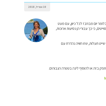
10 אפריל, 2018
ליפטובסקי זה 7 שעות "על הנייר", כלומר 10 שעות בשטח, כלומר יום מבוזבז לכל כיוון, עם מעט
טים, כי כך עבורי הן נסיעות ארוכות,
ייט תעלות, שזו חוויה נהדרת עם
פק בזה או להוסיף לינה בטטרה הגבוהים.
h