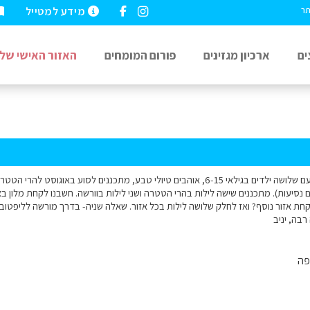
מידע למטייל
תר
ים
ארכיון מגזינים
פורום המומחים
האזור האישי שלי
שלום, אנחנו משפחה עם שלושה ילדים בגילאי 6-15, אוהבים טיולי טבע, מתכננים לסוע 
 נסיעות). מתכננים שישה לילות בהרי הטטרה ושני לילות בוורשה. חשבנו לקחת מלון בא
חת אזור נוסף? ואז לחלק שלושה לילות בכל אזור. שאלה שניה- בדרך מורשה לליפטובס
בה, יניב
פה