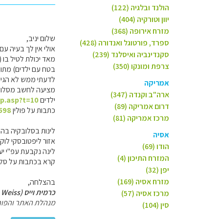
הולנד ובלגיה (122)
יוון וטורקיה (404)
מזרח אירופה (368)
שלום יניב,
ספרד, פורטוגל ואנדורה (428)
סקנדינביה ואיסלנד (239)
מאד יכולת לטיל בו (
צרפת ומונקו (350)
בטח עם ילדים) מתוך 10 ימי טיו
לדעתי ממש לא הגיונ
אמריקה
מציעה לחשב מסלול מ
ארה"ב וקנדה (347)
ילדים
ip.asp?t=10
דרום אמריקה (89)
כתבות על פולין
=598
מרכז אמריקה (81)
לינות בסלובקיה בהת
אסיה
אזור ליפטובסקי לוק
הודו (69)
לינה נקבעת עפ"י יעד
המזרח התיכון (4)
קרא בכתבות על סלו
יפן (32)
מזרח אסיה (169)
בהצלחה,
כרמית וייס (Carmit Weiss)
מרכז אסיה (57)
מנהלת האתר והפור
סין (104)