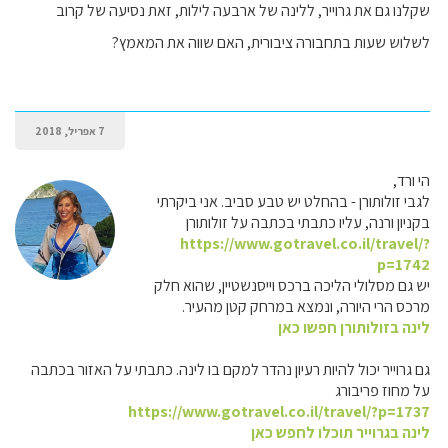
שקלנו גם את גרוייר, ללינה של ארבעה לילות, זאת נסיעה של קרוב
לשלוש שעות בתחבורה ציבורית, האם שווה את המאמץ?
7 אפריל, 2018
הי ורד,
לגבי זולותורן - בהחלט יש טבע סביב. אני ביקרתי
בקניון ורנה, עליו כתבתי בכתבה על זולותורן
https://www.gotravel.co.il/travel/?
p=1742
יש גם מסלולי הליכה ברכס וייסנשטיין, שהוא חלק
מרכס הרי היורה, ונמצא במרחק קטן מהעיר.
לינה בזולותורן חפשו כאן
גם גרוייר יכול להיות רעיון נהדר למקם בו לינה. כתבתי על האזור בכתבה
על מחוז פריבורג
https://www.gotravel.co.il/travel/?p=1737
לינה בגרוייר תוכלו לחפש כאן