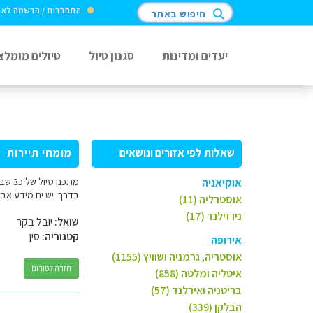
התחברות / הרשמה לא
חיפוש באתר
יעדים ומדינות
סגנון טיול
טיולים מומלצ
שאלות לפי אזורים ונושאים
מומחי תיירות
מתכנ
אוקיאניה
בדרך. יש ים מידע אב
אוסטרליה (11)
ניו זילנד (17)
שואל:
יובל בקר
קטגוריה:
סין
אירופה
אוסטריה, גרמניה ושוויץ (1155)
חזרה לפורום
איטליה ומלטה (858)
בריטניה ואירלנד (57)
הבלקן (339)