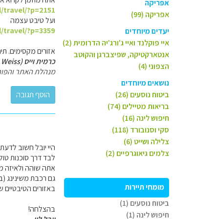
אפריקה
l/travel/?p=2151
אפריקה (99)
ועל טיבט עצמה
l/travel/?p=3359
יעדים מיוחדים
איי פוקלנד ואיי ג'ורג'יה הדרומית (2)
אזורים מקסימים. תי
אנטארקטיקה, שפיצברגן והקוטב
כרמית וייס (Carmit Weiss)
הצפוני (4)
מנהלת האתר והפור
נושאים מיוחדים
ביטוח נוסעים (26)
בריאות מטיילים (74)
חיפוש לינה (16)
סקי וסנובורד (118)
צלילה ושייט (6)
היי יובל חשוב לדעת
צלמים גיאוגרפיים (2)
לבד דרך סוכנות טולי
אתה שוהה ולאיזה מקומ
גם רכבת משינינג (בערך 22 
מומחי תיירות
באזורים הטיבטיים של
ביטוח נוסעים (1)
בהצלחה!
חיפוש לינה (1)