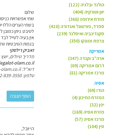
הולנד ובלגיה (122)
יוון וטורקיה (404)
שלום
שתי אפשרויות כניסה
מזרח אירופה (368)
בשתי הערים הללו יס
ספרד, פורטוגל ואנדורה (428)
לטיבט. ניתן כמובן 
סקנדינביה ואיסלנד (239)
אין בעיה לטייל לבד
צרפת ומונקו (350)
בנפות הטיבטיות של י
זאביק רילסקי
אמריקה
מדריך טיולים, יועץ 
ארה"ב וקנדה (347)
legalot-olam.co.il
דרום אמריקה (89)
דוא"ל: zevik@legalot-olam.co.il
מרכז אמריקה (81)
טלפון: 052-839-3550
אסיה
הודו (69)
המזרח התיכון (4)
יפן (32)
מזרח אסיה (169)
מרכז אסיה (57)
סין (104)
הי יובל,
אתה מוזמן לקרוא את