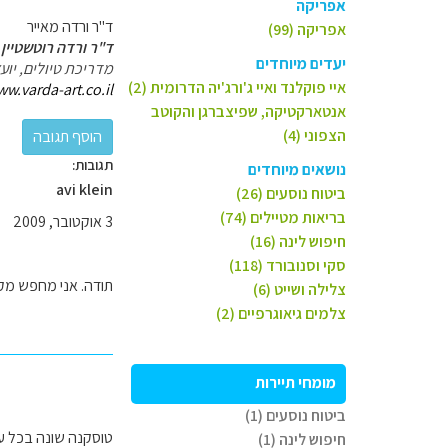
אפריקה
ד"ר ורדה מאייר
אפריקה (99)
ד"ר ורדה רוטשטיין 
יעדים מיוחדים
מדריכת טיולים, יו
איי פוקלנד ואיי ג'ורג'יה הדרומית (2)
ww.varda-art.co.il
אנטארקטיקה, שפיצברגן והקוטב
הצפוני (4)
תגובות:
נושאים מיוחדים
avi klein
ביטוח נוסעים (26)
בריאות מטיילים (74)
3 אוקטובר, 2009
חיפוש לינה (16)
סקי וסנובורד (118)
תודה. אני מחפש מקום לינה לזוג בטווח של עד 20-30 ק"מ ליד פ
צלילה ושייט (6)
צלמים גיאוגרפיים (2)
מומחי תיירות
ביטוח נוסעים (1)
טוסקנה שונה בכל ע
חיפוש לינה (1)