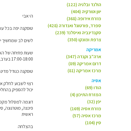
הולנד ובלגיה (122)
יוון וטורקיה (404)
הי אבי
מזרח אירופה (368)
ספרד, פורטוגל ואנדורה (428)
טוסקנה יפה בכל עונ
סקנדינביה ואיסלנד (239)
צרפת ומונקו (350)
לשים לב שמחשיך יו
אמריקה
שעות פתיחה של האתר
ארה"ב וקנדה (347)
17:00-18:00 בערב, פארקים עלולים להיות סגורים מה1 בנובמר עד סוף אפריל.
דרום אמריקה (89)
מרכז אמריקה (81)
טוסקנה כגודל מדינת
אסיה
רצוי לשבוע לחלק את
הודו (69)
יכול להספיק בהחלט ל
המזרח התיכון (4)
יפן (32)
דוגמה למסלול מקסים-
פינצה, מוטרגונה, סינ
מזרח אסיה (169)
ראשית
מרכז אסיה (57)
סין (104)
בהצלחה