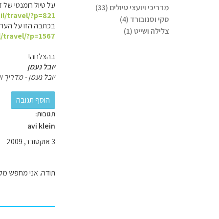
על טיול רומנטי של ז
מדריכי ויועצי טיולים (33)
il/travel/?p=821
סקי וסנובורד (4)
בכתבה הזו על הערים
צלילה ושייט (1)
l/travel/?p=1567
בהצלחה!
יובל נעמן
יובל נעמן - מדריך וי
תגובות:
avi klein
3 אוקטובר, 2009
תודה. אני מחפש מקום לינה לזוג בטווח של עד 20-30 ק"מ ליד פ