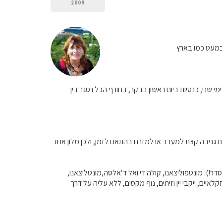
2009
 כמעט כמו בארץ
 שני, כנסיות ביום ראשון בבקר, בחורף הכל נסגר בין
ם גניבה קצת למערב או למזרח בהתאם לזמן, ולכן מלון אחד
דר!): מונטפוליצאנו, קולה די ואל ד′אלסה,מונטליצאנו,
חקלאיים, ייקבי יין וזיתים, נוף מקסים, ללא עליה על דרך