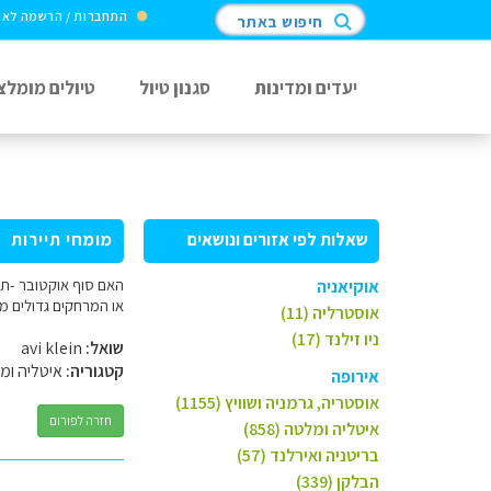
התחברות / הרשמה לא
חיפוש באתר
יעדים ומדינות
סגנון טיול
טיולים מומלצ
שאלות לפי אזורים ונושאים
מומחי תיירות
האם סוף אוקטובר -תחי
אוקיאניה
או המרחקים גדולים מ
אוסטרליה (11)
ניו זילנד (17)
שואל:
avi klein
קטגוריה:
איטליה ומ
אירופה
אוסטריה, גרמניה ושוויץ (1155)
חזרה לפורום
איטליה ומלטה (858)
בריטניה ואירלנד (57)
הבלקן (339)