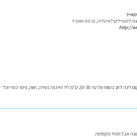
מאייר
עצת למטיילים לאיטליה, צרפת וספרד
http://w
ירנצה (טירה, חווה, צימר כפרי וכד' - לא מלון), רצוי עם ארוחת בוקר. יש המלצה?
ונה אבל תמיד מקסימה