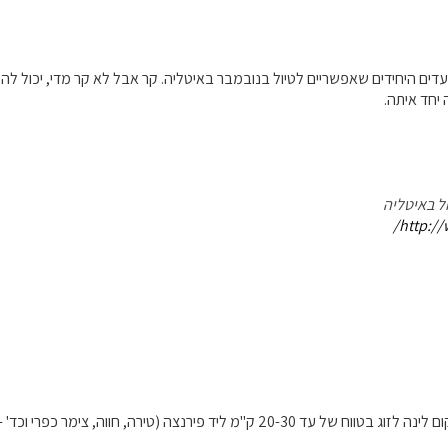
דים היחידים שאפשריים לטיול בנובמבר באיטליה. קר אבל לא קר מדי, יכול להי
 יחד איתה.
ל באיטליה
http://
ירנצה (טירה, חווה, צימר כפרי וכד' - לא מלון), רצוי עם ארוחת בוקר. יש המלצה?