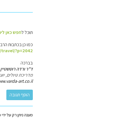
תוכל ל
חפש כאן לינ
כמו כן בכתבות הרבו
l/travel/?p=2042
בברכה
ד"ר ורדה רוטשטיין 
מדריכת טיולים, יו
ww.varda-art.co.il
מענה ניתן רק על ידי 