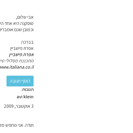
אבי שלום,
טוסקנה היא אחד היע
וכמובן שגם אומבריה
בברכה
אפרת פישביין
אפרת פישביין
מתכננת מסלולי טיו
www.italiana.co.il/
תגובות:
avi klein
3 אוקטובר, 2009
תודה. אני מחפש מקום לינה לזוג בטווח של עד 20-30 ק"מ ליד פ