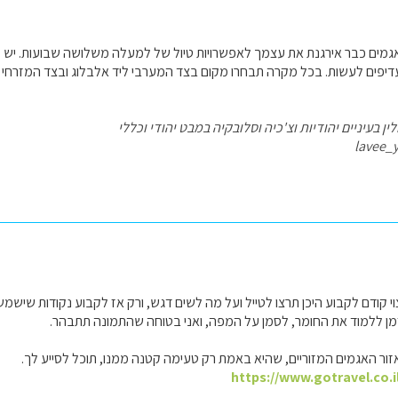
גמים כבר אירגנת את עצמך לאפשרויות טיול של למעלה משלושה שבועות. יש מ
פים לעשות. בכל מקרה תבחרו מקום בצד המערבי ליד אלבלוג ובצד המזרחי באזו
ן בעיניים יהודיות וצ'כיה וסלובקיה במבט יהודי וכללי
lavee_
וי קודם לקבוע היכן תרצו לטייל ועל מה לשים דגש, ורק אז לקבוע נקודות שישמש
זמן ללמוד את החומר, לסמן על המפה, ואני בטוחה שהתמונה תתבהר.
ור האגמים המזוריים, שהיא באמת רק טעימה קטנה ממנו, תוכל לסייע לך.
https://www.gotravel.co.i