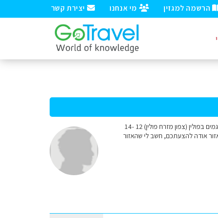
הרשמה למגזין
מי אנחנו
יצירת קשר
שלום רב מומחים יקרים אנחנו זוג פלוס שלושה ילדים בגילאי 17, 12, 4 מעונינים לנסוע בשנה הבאה לאזור האגמים בפולין (צפון מזרח פולין) 12 -14
היכן ללון בכל אזור אודה להצעתכם, חשב לי שהאזור