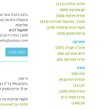
הולנד ובלגיה (122)
יוון וטורקיה (404)
ברגע כתבת אזור הא
מזרח אירופה (368)
והשאלה היא מה מעדי
ספרד, פורטוגל ואנדורה (428)
אולשטיין
סקנדינביה ואיסלנד (239)
יחזקאל לביא
צרפת ומונקו (350)
מחבר המדריכים פולי
yehs@yahoo.com
אמריקה
ארה"ב וקנדה (347)
דרום אמריקה (89)
מרכז אמריקה (81)
אסיה
הודו (69)
הי אתי,
המזרח התיכון (4)
בתכנון טיול בד"כ רצ
יפן (32)
יש לך עדיין מספיק 
מזרח אסיה (169)
מרכז אסיה (57)
מקווה שכתבתי על אז
סין (104)
l/travel/?p=3158