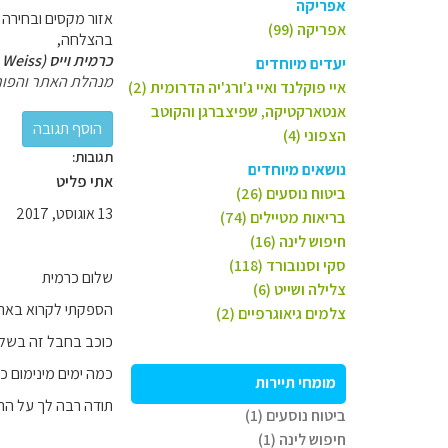
אפריקה
אזור מקסים ובחירה 
אפריקה (99)
בהצלחה,
כרמית וייס (Carmit Weiss)
יעדים מיוחדים
מנהלת האתר והפור
איי פוקלנד ואיי ג'ורג'יה הדרומית (2)
אנטארקטיקה, שפיצברגן והקוטב
הצפוני (4)
תגובות:
נושאים מיוחדים
אתי פליט
ביטוח נוסעים (26)
13 אוגוסט, 2017
בריאות מטיילים (74)
חיפוש לינה (16)
סקי וסנובורד (118)
שלום כרמית
צלילה ושייט (6)
הספקתי לקרוא באתרכם
צלמים גיאוגרפיים (2)
כוכב בחבל זה בשלב
כמה ימים מינימום כ
מומחי תיירות
תודה רבה לך על ההת
ביטוח נוסעים (1)
חיפוש לינה (1)