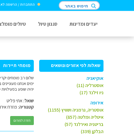
התחברות / הרשמה לא
חיפוש באתר
יעדים ומדינות
סגנון טיול
טיולים מומלצ
שאלות לפי אזורים ונושאים
מומחי תיירות
אוקיאניה
אוסטרליה (11)
יהיה שופע בפעילויות 
ניו זילנד (17)
שואל:
אתי פליט
אירופה
קטגוריה:
מזרח אירו
אוסטריה, גרמניה ושוויץ (1155)
איטליה ומלטה (857)
חזרה לפורום
בריטניה ואירלנד (57)
הבלקן (339)