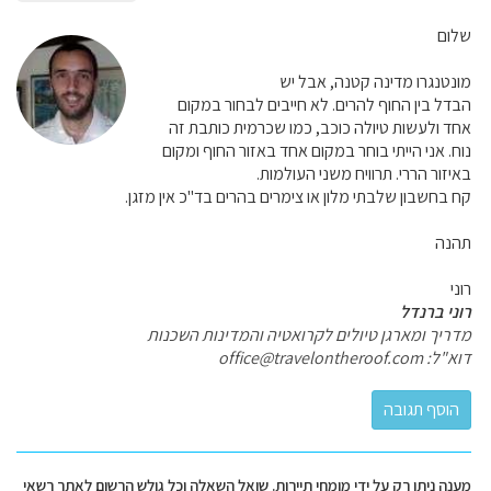
שלום
מונטנגרו מדינה קטנה, אבל יש
הבדל בין החוף להרים. לא חייבים לבחור במקום
אחד ולעשות טיולה כוכב, כמו שכרמית כותבת זה
נוח. אני הייתי בוחר במקום אחד באזור החוף ומקום
באיזור הררי. תרוויח משני העולמות.
קח בחשבון שלבתי מלון או צימרים בהרים בד''כ אין מזגן.
תהנה
רוני
רוני ברנדל
מדריך ומארגן טיולים לקרואטיה והמדינות השכנות
דוא"ל: office@travelontheroof.com
מענה ניתן רק על ידי מומחי תיירות. שואל השאלה וכל גולש הרשום לאתר רשאי