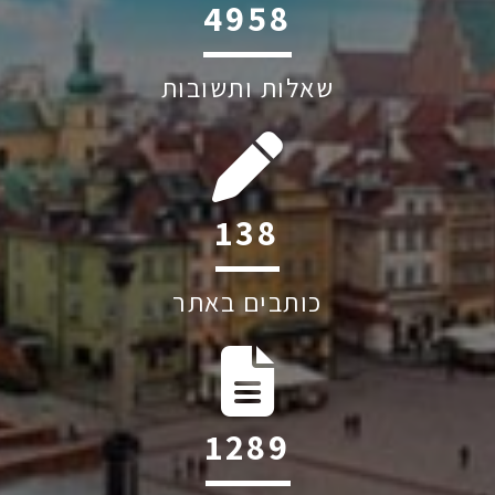
6044
שאלות ותשובות
205
כותבים באתר
1906