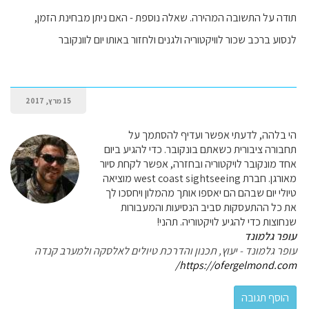
תודה על התשובה המהירה. שאלה נוספת - האם ניתן מבחינת הזמן,
לנסוע ברכב שכור לוויקטוריה ולגנים ולחזור באותו יום לוונקובר
15 מרץ, 2017
הי בלהה, לדעתי אפשר ועדיף להסתמך על
תחבורה ציבורית כשאתם בונקובר. כדי להגיע ביום
אחד מונקובר לויקטוריה ובחזרה, אפשר לקחת סיור
מאורגן. חברת west coast sightseeing מוציאה
טיולי יום שבהם הם יאספו אותך מהמלון ויחסכו לך
את כל ההתעסקות סביב הנסיעות והמעבורות
שנחוצות כדי להגיע לויקטוריה. תהני!
עופר גלמונד
עופר גלמונד - יעוץ, תכנון והדרכת טיולים לאלסקה ולמערב קנדה
https://ofergelmond.com/