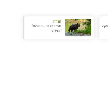
קנדה
סקה
מערב קנדה – המסלול
היצירתי