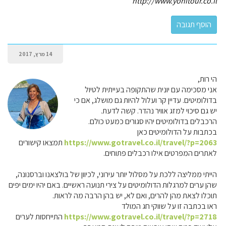
http://www.yonitour.co.il
14 מרץ, 2017
הי רות,
אני מסכימה עם יונית שהתקופה בעייתית לטיול
בדולומיטים. עדיין קר ועלול להיות גם מושלג, אם כי
יש גם סיכוי למזג אוויר נהדר. קשה לדעת.
הרכבלים בדולומיטים יהיו סגורים כמעט כולם.
בכתבות על הדולומיטים כאן
https://www.gotravel.co.il/travel/?p=2063
תמצאו קישורים
לאתרים המפרטים אילו רכבלים פתוחים.
הייתי ממליצה ללכת על מסלול יותר עירוני, לכיוון של בולצאנו וברסנונה,
שהן ערים למרגלות הדולומיטים על צירי תנועה ראשיים. באם יהיו ימים יפים
תוכלו לצאת מהן להרים, ואם לא, יש בהן הרבה מה לראות.
ראו בכתבה זו על שווקי חג המולד
https://www.gotravel.co.il/travel/?p=2718
התייחסות לערים