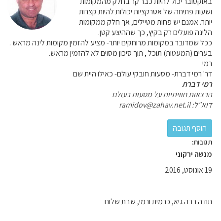
באוקטובר יכול להיות כבר קר בחלק מהמקומות
ושעות פתיחה של אטרקציות יכולות להיות קצרות
יותר. אמנם יש פחות מטיילים, אך חלק ממקומות
הלינה פועלים רק בקיץ, כך שההיצע קטן.
ככל שמדובר במקומות מרוחקים יותר- מציע להזמין מקומות לינה מראש .
בערים (המעטות) תוכל , תוך סיכון מסוים לא להזמין מראש.
רמי
דר' רמי דברת- מסעות חובקי עולם- כאילו היית שם
רמי דברת
הרצאות חוויתיות על מסעות בעולם
דוא"ל: ramidov@zahav.net.il
תגובות:
מנשה ירקוני
19 אוגוסט, 2016
תודה רבה גיא, כרמית ורמי, שבת שלום