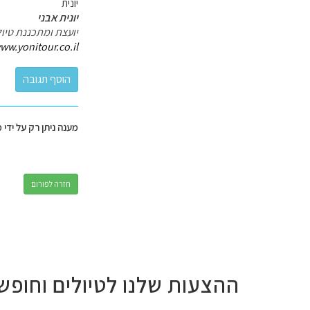
יונית
יונית אבני
יועצת ומתכננת טיול
ww.yonitour.co.il
מענה ניתן רק על ידי 
חזרה לפורום
ההצעות שלנו לטיולים וחופש