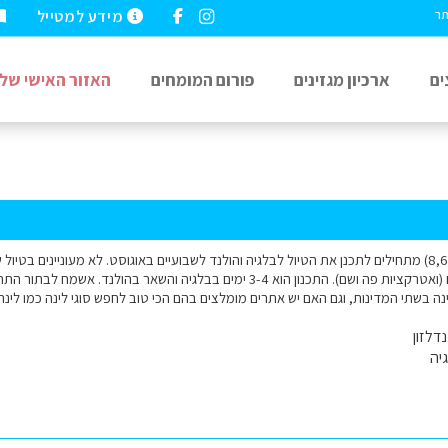
מידע למטייל
תר
ים
ארכיון מגזינים
פורום המומחים
האזור האישי שלי
שלום אנחנו זוג + 3 (8,6,2) מתחילים לתכנן את הטיול לבלגיה והולנד לשבועיים באוגוסט. לא מעוניינים
אלא יותר טבע וטיולים (ואטרקציות פה ושם). התכנון הוא 3-4 ימים בבלגיה והשאר 
בשתי המדינות, וגם האם יש אתרים מומלצים בהם הכי טוב לחפש סוגי לינה כמו לינה כ
דלזון
יה