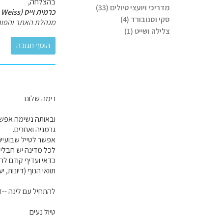
בהצלחה,
מדריכי ויועצי טיולים (33)
כרמית וייס (Carmit Weiss)
סקי וסנובורד (4)
מנהלת האתר והפור
צלילה ושייט (1)
רימה שלום
ובאותה נשימה אפשר 
גרמניה ואחרים.
אפשר לטייל שבועיים
לכל מדינה יש חבלים 
כדאי ועדיף קודם להגד
תוואי הנוף (דיונות, 
להתחיל עם לינה --ז
טיול נעים