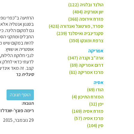
הולנד ובלגיה (122)
יוון וטורקיה (404)
הרתיעה ב"כפרי נופש
מזרח אירופה (368)
בסגנון אנטליה אלא 
ספרד, פורטוגל ואנדורה (428)
גם למקום הלינה. כי
סקנדינביה ואיסלנד (239)
החבלים ומתקני הספו
צרפת ומונקו (350)
להיות במקום שיש מה
אוסטריה או שוויץ.
אמריקה
לגבי חלוקת הלילות, 
ארה"ב וקנדה (347)
לדעתי כדאי לחלק את
דרום אמריקה (89)
קצב. זה מאד אינדיבי
מרכז אמריקה (81)
סיגלית בר
אסיה
הודו (69)
המזרח התיכון (4)
תגובות:
יפן (32)
רימה פוגץ'-שנדלזו
מזרח אסיה (169)
מרכז אסיה (57)
29 נובמבר, 2015
סין (104)