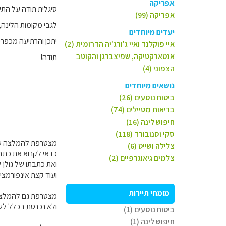
אפריקה
סיגלית תודה על התש
אפריקה (99)
לגבי מקומות הלינה
יעדים מיוחדים
יתכן והרתיעה מכפרי
איי פוקלנד ואיי ג'ורג'יה הדרומית (2)
אנטארקטיקה, שפיצברגן והקוטב
תודה!
הצפוני (4)
נושאים מיוחדים
ביטוח נוסעים (26)
בריאות מטיילים (74)
חיפוש לינה (16)
סקי וסנובורד (118)
מצטרפת להמלצה של סיגלית על 
צלילה ושייט (6)
כדאי לקרוא את כתב
צלמים גיאוגרפיים (2)
ואת כתבתו של גולן ל
ועוד קצת אינפורמצ
מומחי תיירות
מצטרפת גם להמלצה
ולא נכנסת בכלל לש
ביטוח נוסעים (1)
חיפוש לינה (1)