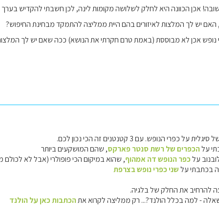
ובה! אכן הכוונה היא לחלק לשלושה מקומות לינה, לכן חשבתי להקדיש בערך 
, האם יש לך המלצות לאיזורים בהם היית ממליצה להתמקד מבחינת החיפוש?
 נופש אכן לא מבוססת (באמת טרם חקרתי את הנושא) ככה שאם יש לך המלצות 
כפרי הנופש. עם 3 קטנטנים זה הכי נכון לכם.
תי על
הכפרים של רשת סנטר פארקס
, שהם המושקעים ביותר
ובנוב על
כפר הנופש דה אמהוף
, שהוא במיקום הכי פופולרי (אבל לא לכולם מת
יה בכתבתי על
שני כפרי נופש בצרפת
 להרחיב את החלק של בלגיה.
אלה - למה בכלל הולנד?... רק ממליצה לקרוא את
הכתבות כאן על הולנד