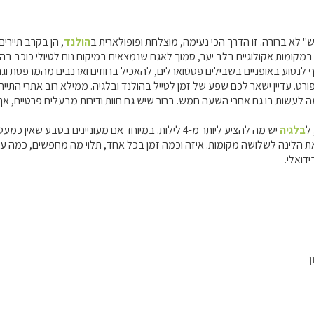
" לא ברורה. זו הדרך הכי נעימה, מוצלחת ופופולארית ב
הולנד
, הן בקרב תיירי
במקומות אקולוגיים בלב יער, סמוך לאגם שנמצאים במיקום נוח לטיולי כוכב בה
ף לנסוע באופניים בשבילים פסטוארלים, להאכיל ברווזים וארנבים מהמרפסת ו
רט. עדיין ישאר לכם שפע של זמן לטייל בהולנד ובלגיה. ממילא רוב אתרי התייר
 לעשות בו גם אחרי השעה חמש. ברור שיש גם חוות ודירות מבעלים פרטיים, אך 
ל
בלגיה
יש מה להציע ליותר מ-4 לילות. במיוחד אם מעוניינים ב
 הלינה לשלושה מקומות. איזה וכמה זמן בכל אחד, תלוי מה מחפשים, כמה ער
דואלי.
ן