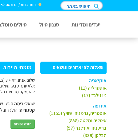
התחברות / הרשמה לא
חיפוש באתר
יעדים ומדינות
סגנון טיול
טיולים מומלצ
שאלות לפי אזורים ונושאים
מומחי תיירות
אוקיאניה
אוסטרליה (11)
להתמקד מבחינת הלינה 
ניו זילנד (17)
שואל:
רימה פוגץ'-שנ
אירופה
קטגוריה:
הולנד ובלג
אוסטריה, גרמניה ושוויץ (1155)
איטליה ומלטה (858)
חזרה לפורום
בריטניה ואירלנד (57)
הבלקן (339)