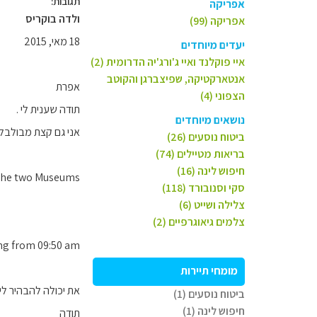
תגובות:
אפריקה
ולדה בוקריס
אפריקה (99)
18 מאי, 2015
יעדים מיוחדים
איי פוקלנד ואיי ג'ורג'יה הדרומית (2)
אנטארקטיקה, שפיצברגן והקוטב
אפרת
הצפוני (4)
תודה שענית לי .
נושאים מיוחדים
אני גם קצת מבולבלת כי 
ביטוח נוסעים (26)
בריאות מטיילים (74)
חיפוש לינה (16)
the two Museums
סקי וסנובורד (118)
צלילה ושייט (6)
צלמים גיאוגרפיים (2)
ng from 09:50 am.
מומחי תיירות
את יכולה להבהיר ל
ביטוח נוסעים (1)
חיפוש לינה (1)
תודה