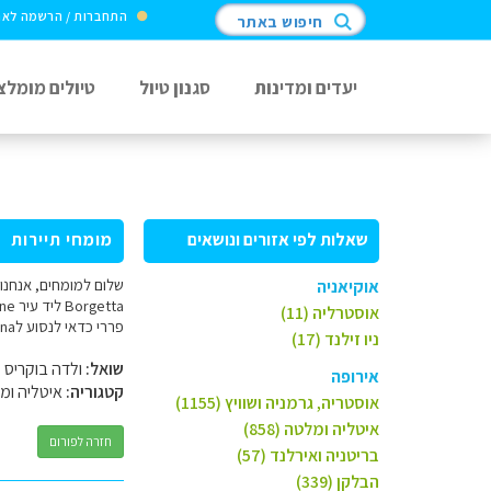
התחברות / הרשמה לא
חיפוש באתר
יעדים ומדינות
סגנון טיול
טיולים מומלצ
שאלות לפי אזורים ונושאים
מומחי תיירות
אוקיאניה
אוסטרליה (11)
פררי כדאי לנסוע לModena או לMaranello ? תודה מראש ולדה
ניו זילנד (17)
שואל:
ולדה בוקריס
אירופה
קטגוריה:
איטליה ומ
אוסטריה, גרמניה ושוויץ (1155)
איטליה ומלטה (858)
חזרה לפורום
בריטניה ואירלנד (57)
הבלקן (339)