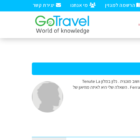
הרשמה למגזין
מי אנחנו
יצירת קשר
שלום למומחים, אנחנו משפחה זוג+3 בנים (6,10,11 ) נוסעים לצפון איטליה ב25 ליוני עד 3 ליולי . טיסות הלוך ושוב מונציה . נלון במלון Tenute La
Borgetta ליד עיר Sermione . באחד הימים אנו מתכננים לנסוע למילאנו לאיצטדיון San Siro וגם למוזיאון Ferrari . השאלה שלי היא לאיזה מוזיאון של