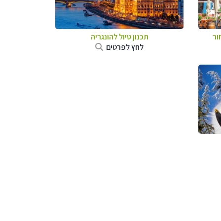
ור
תכנון טיול להונגריה
לחץ לפרטים