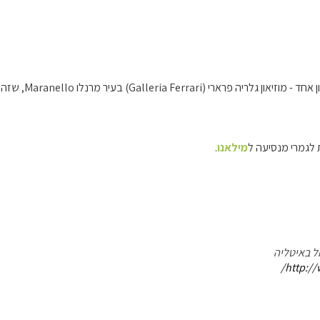
רארי (Galleria Ferrari) בעיר מרנלו Maranello, שזה ליד מודנה ו
ת לגמרי מנסיעה ל
מילאנו
.
ל באיטליה
http://