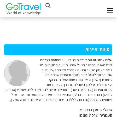
מומחי תיירות
שלום אנחנו זוג עם 2 ילדים בני 12, 15 ונוסעים לצרפת
ביולי השנה. במהלך הטיול אנחנו מגיעים ממון סן מישל
לטור בעמק הלואר (הגעה אחה"צ מאוחר 15/7, לנים
שם . הכוונה לטייל בעיר בערב ובטירות שבסביבה
למחרת (16/7) ולישון שוב באותו המקום. בבוקר
ה-18/7 לנסוע לכוון דיסנילנד ובדרך לעבור בעוד
עיירות וטירות ( לינה ליד דיסני) . מחפשים עצות לגבי מקום לינה מומלץ (או איזור
לחפש) בהתאם לתכנון הנ"ל, מעדיפים איזור עירוני עם מסעדות בערב אבל
פתוחים להצעות (גם בנוגע ללו"ז הביקורים בטירות ובעיירות). בתודה שמעון,
שואל:
שמעון ברקוביץ
קטגוריה:
צרפת ומונקו