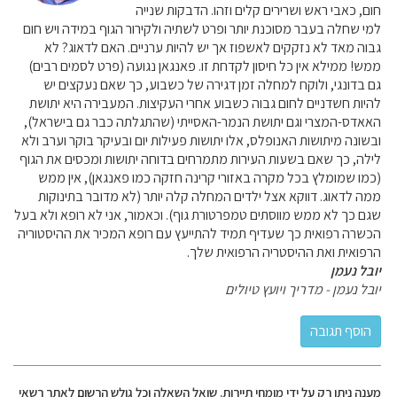
חום, כאבי ראש ושרירים קלים וזהו. הדבקות שנייה
למי שחלה בעבר מסוכנת יותר ופרט לשתיה ולקירור הגוף במידה ויש חום
גבוה מאד לא נזקקים לאשפוז אך יש להיות ערניים. האם לדאוג? לא
ממש! ממילא אין כל חיסון לקדחת זו. פאנגאן נגועה (פרט לסמים רבים)
גם בדונגי, ולוקח למחלה זמן דגירה של כשבוע, כך שאם נעקצים יש
להיות חשדניים לחום גבוה כשבוע אחרי העקיצות. המעבירה היא יתושת
האאדס-המצרי וגם יתושת הנמר-האסייתי (שהתגלתה כבר גם בישראל),
ובשונה מיתושות האנופלס, אלו יתושות פעילות יום ובעיקר בוקר וערב ולא
לילה, כך שאם בשעות העירות מתמרחים בדוחה יתושות ומכסים את הגוף
(כמו שמומלץ בכל מקרה באזורי קרינה חזקה כמו פאנגאן), אין ממש
ממה לדאוג. דווקא אצל ילדים המחלה קלה יותר (לא מדובר בתינוקות
שגם כך לא ממש מווסתים טמפרטורת גוף). וכאמור, אני לא רופא ולא בעל
הכשרה רפואית כך שעדיף תמיד להתייעץ עם רופא המכיר את ההיסטוריה
הרפואית ואת ההיסטריה הרפואית שלך.
יובל נעמן
יובל נעמן - מדריך ויועץ טיולים
מענה ניתן רק על ידי מומחי תיירות. שואל השאלה וכל גולש הרשום לאתר רשאי