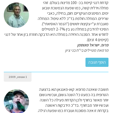
קדחת דנגי קיימת בכ- 100 מדינות בעולם. זוהי
מחלה וירלית קשה, כמו שפעת הנמשכת שבוע
ימים. הסימנים העיקריים: חום, בחילה, כאבי
שרירים. המחלה חולפת בד"כ ללא טיפול. המחלה
מועברת ע"י עקיצות יתושים ("הנמר האסיאתי").
הסיכוי להידבק במחלה נע בין 2-7% למטיילים
לחודש אחד. הסכנה היחידה במחלה היא הדבקה חוזרת בזן אחר של דנגי
(קיימים 4 זנים).
פרופ. ישראל פוטסמן
מרפאת מטיילים בי"ח בני ציון
1 אוגוסט, 2009
תשובה שאיננה מרופא: קאו-פאנגאן הוא ברצועה
הטרופית בה כמעט כל השנה גשום, ועכשיו גשום
יותר מאשר בחורף ולכן הקדחת פעילה כל השנה
ועכשיו יותר מבחורף. בד"כ הידבקות ראשונה
בקדחת זו אינה מסוכנת ועוברת כמו שפעת רגילה.