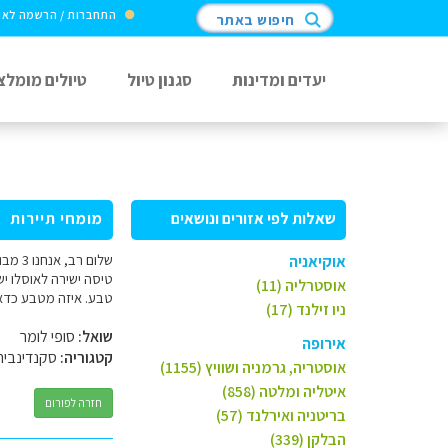
התחברות / הרשמה לא
חיפוש באתר
יעדים ומדינות
סגנון טיול
טיולים מומלצ
שאלות לפי אזורים ונושאים
מומחי תיירות
שלום 
אוקיאניה
אוסטרליה (11)
טבע. איזה מטבע כדאי 
ניו זילנד (17)
שואל:
סופי לומר
אירופה
קטגוריה:
סקנדינביה
אוסטריה, גרמניה ושוויץ (1155)
איטליה ומלטה (858)
חזרה לפורום
בריטניה ואירלנד (57)
הבלקן (339)