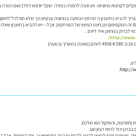
ים לקרונות נורווגיות- אין סיבה להמרה כפולה -שקל-יורו(או דולר) ושם המרה 
צריך להביא בחשבון כי מרחקי הנסיעה בנורווגיה ענקיים-כך שלא תוכלו ל"לחסוך 
סי לבדוק בנורוויגן אייר ליינס...
http://www
נה בתאריך ובשעה)
ים
http://w
ת וחסרונות, והשיקול הוא שלכם.
ברגן יכול להיות רעיון טוב.
יה, שנותנת יתרון לרוצים להגיע לדרום נורבגיה (סטאוואנגר, צוק המטיף), אבל 