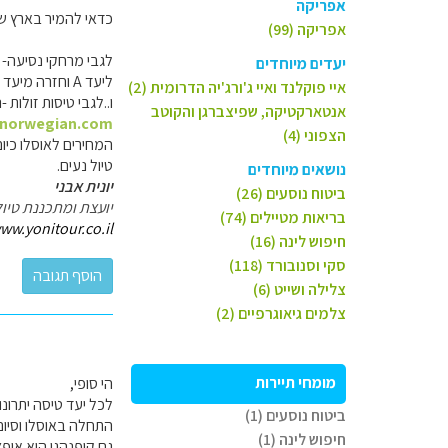
אפריקה
כדאי להמיר בארץ שקל
אפריקה (99)
לגבי מרחקי נסיעה- 
יעדים מיוחדים
ליעד A וחזרה מיעד B זה המקסימום מבחינת המיצוי של המרחקים. אבל---יש להביא בחשבון שאלו לא יהיו טיסות ישירות לישראל.
איי פוקלנד ואיי ג'ורג'יה הדרומית (2)
ו..לגבי טיסות זולות -נ
אנטארקטיקה, שפיצברגן והקוטב
.norwegian.com/
הצפוני (4)
המחירים לאוסלו כיום סביב 580 €-495€ לאדם.(מות
טיול נעים.
נושאים מיוחדים
יונית אבני
ביטוח נוסעים (26)
יועצת ומתכננת טיול
בריאות מטיילים (74)
ww.yonitour.co.il
חיפוש לינה (16)
סקי וסנובורד (118)
צלילה ושייט (6)
צלמים גיאוגרפיים (2)
מומחי תיירות
הי סופי,
לכל יעד טיסה יתרונו
ביטוח נוסעים (1)
התחלה באוסלו וסיום ב
חיפוש לינה (1)
גם קופנהגן היא אופצ