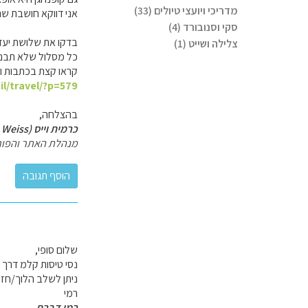
מדריכי ויועצי טיולים (33)
אני דווקא חושבת שנו
סקי וסנובורד (4)
בדקו את שלושת יעדי
צלילה ושייט (1)
כל מסלול שלא תבנו יה
קראו קצת בכתבות ו
il/travel/?p=579
בהצלחה,
כרמית וייס (Carmit Weiss)
מנהלת האתר והפור
שלום סופי,
נסי טיסות קלמ דרך
ניתן לשלב הלוך/חזור אוסלו/ברגן 
רמי
רמי דברת