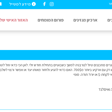
מידע למטייל
תר
ים
ארכיון מגזינים
פורום המומחים
האזור האישי שלי
רב, אנחנו 3 מבוגרים מתכננים טיול לנורבגיה למשך כשבועיים בתחילת חודש יולי. לאן הכי כדאי וזו
טיסה ישירה לאוסלו יש רק עם ארקיע ביותר מ700$. האם כדאי להגיע ולחזור מאותו יעד א
לקחת-$ או יורו? תודה. סופי
 ואיסלנד