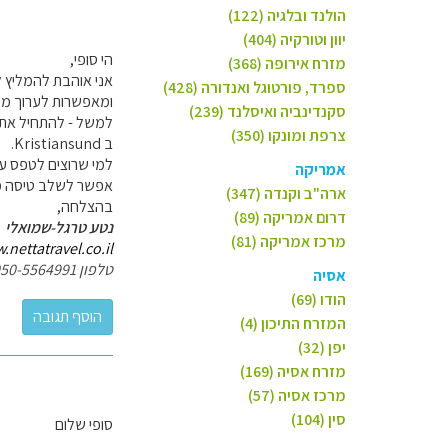
הולנד ובלגיה (122)
יוון וטורקיה (404)
הי סופי,
מזרח אירופה (368)
אני אוהבת להמליץ ל
ספרד, פורטוגל ואנדורה (428)
ומאפשרות לערוך מסל
סקנדינביה ואיסלנד (239)
צרפת ומונקו (350)
ב Kristiansund.
למי שרוצים לטפס על צו
אמריקה
אפשר לשלב טיסה מבר
ארה"ב וקנדה (347)
בהצלחה,
דרום אמריקה (89)
נטע טרגל-שמואלי
מרכז אמריקה (81)
nettatravel.co.il/
טלפון 050-5564991
אסיה
הודו (69)
המזרח התיכון (4)
יפן (32)
מזרח אסיה (169)
מרכז אסיה (57)
סין (104)
סופי שלום