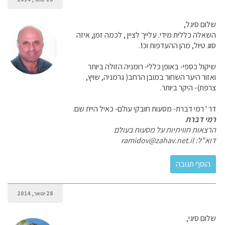
שלום סיגל,
השאלה כללית מידי. עלייך לציין , לכמה זמן, איזה
סוג טיול, מהן ההעדפות וכו'.
שיקול כספי- באופן כללי- רומניה הזולה ביותר
ואזור היער השחור במובן הרחב( גרמניה, שויץ,
צרפת)- היקר ביותר.
דר ' רמי דברת- מסעות חובקי עולם- כאיל היית שם.
רמי דברת
הרצאות חוויתיות על מסעות בעולם
דוא"ל: ramidov@zahav.net.il
28 ינואר, 2014
שלום סיגי,