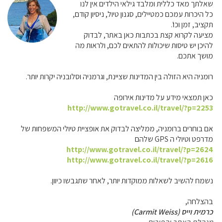
שאלתך מאד כללית ומלבד גילאי הילדים אין לנו
כל היכרות עמכם כמטיילים, סגנון טיול, ניסיון קודם,
תקציב, זמן וכו'.
מציעה לקרוא קצת בכתבות כאן באתר, לבדוק
להיכן יש טיסות שיכולות להתאים לכם, ולראות מה
מושך אתכם.
רומניה היא הזולה בין המדינות שציינת, וגרמניה וסלובניה יקרות יותר.
כאן תמצאי מידע על מדינות אירופה
http://www.gotravel.co.il/travel/?p=2253
אם בוחרים ברומניה, ממליצה לבדוק את אופציית טיולי המשפחות של
מדרפט וטיולי ה GPS שלהם
http://www.gotravel.co.il/travel/?p=2624
http://www.gotravel.co.il/travel/?p=2616
נשמח להשיב לשאלות ממוקדות יותר, לאחר שתגבשו כיוון.
בהצלחה,
כרמית וייס (Carmit Weiss)