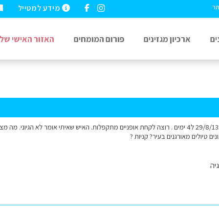
מידע למטייל
תר
ים
ארכיון מגזינים
פורום המומחים
האזור האישי שלי
נוחתת באמסטרדם ב29/8/13 ל4 ימים . רוצה לקחת אופניים מתקפלות. האיש שאיתי אומר לא הגי
נים טיולים מאורגנים בעיר? קניות ?
יה