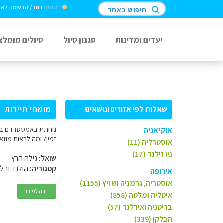
התחברות / הרשמה לא
חיפוש באתר
יעדים ומדינות
סגנון טיול
טיולים מומלצ
שאלות לפי אזורים ונושאים
מומחי תיירות
אוקיאניה
זמין? ומה לראות מוזאו
אוסטרליה (11)
ניו זילנד (17)
שואל:
גילה הרץ
קטגוריה:
הולנד ובלג
אירופה
אוסטריה, גרמניה ושוויץ (1155)
חזרה לפורום
איטליה ומלטה (858)
בריטניה ואירלנד (57)
הבלקן (339)