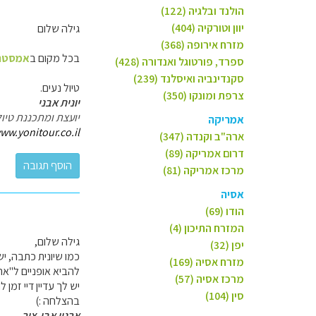
הולנד ובלגיה (122)
יוון וטורקיה (404)
גילה שלום
מזרח אירופה (368)
בכל מקום ב
אמסטר
ספרד, פורטוגל ואנדורה (428)
סקנדינביה ואיסלנד (239)
טיול נעים.
צרפת ומונקו (350)
יונית אבני
יועצת ומתכננת טיול
אמריקה
ww.yonitour.co.il
ארה"ב וקנדה (347)
דרום אמריקה (89)
מרכז אמריקה (81)
אסיה
הודו (69)
המזרח התיכון (4)
גילה שלום,
יפן (32)
כמו שיונית כתבה, י
מזרח אסיה (169)
להביא אופניים ל"ארץ 
מרכז אסיה (57)
יש לך עדיין דיי זמ
סין (104)
בהצלחה :)
ארנון אבן-צור