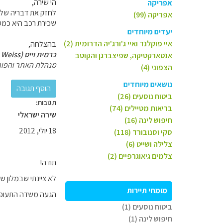
הי שירה,
אפריקה
לחזק את דבריה של גי
אפריקה (99)
שכירת רכב היא כמע
יעדים מיוחדים
איי פוקלנד ואיי ג'ורג'יה הדרומית (2)
בהצלחה,
כרמית וייס (Carmit Weiss)
אנטארקטיקה, שפיצברגן והקוטב
מנהלת האתר והפור
הצפוני (4)
נושאים מיוחדים
ביטוח נוסעים (26)
תגובות:
בריאות מטיילים (74)
שירה ישראלי
חיפוש לינה (16)
18 יולי, 2012
סקי וסנובורד (118)
צלילה ושייט (6)
צלמים גיאוגרפיים (2)
תודה!
לא ציינתי שבמלון ש
מומחי תיירות
הגעה משדה התעופה
ביטוח נוסעים (1)
חיפוש לינה (1)