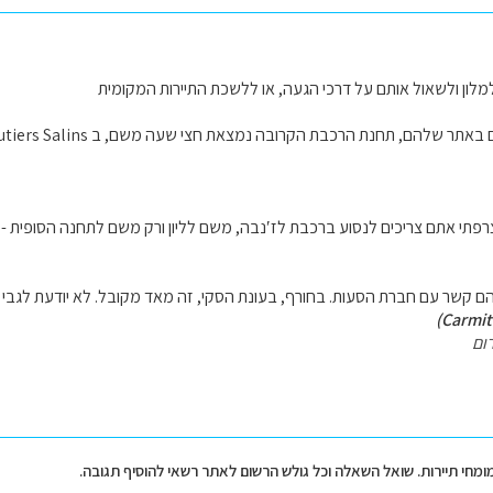
מלון ולשאול אותם על דרכי הגעה, או ללשכת התיירות המקומית
תר שלהם, תחנת הרכבת הקרובה נמצאת חצי שעה משם, ב Moutiers Salins.
ם צריכים לנסוע ברכבת לז′נבה, משם לליון ורק משם לתחנה הסופית - מינימום 4 שע′. ומשם עוד אוטובו
הם קשר עם חברת הסעות. בחורף, בעונת הסקי, זה מאד מקובל. לא יודעת לגבי ה
ום
מומחי תיירות. שואל השאלה וכל גולש הרשום לאתר רשאי להוסיף תגובה.