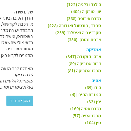
הולנד ובלגיה (122)
יוון וטורקיה (404)
שלום שירה
הדרך הטובה ביתר לט
מזרח אירופה (368)
אין רכבת לקורשוול, 
ספרד, פורטוגל ואנדורה (428)
תחבורה ישירה מקרשב
סקנדינביה ואיסלנד (239)
באוטובוס, ומשם לה
צרפת ומונקו (350)
כדאי אולי שתשאלו 
האזור מאוד יפה.
אמריקה
מוזמנים לקרוא כאן 
ארה"ב וקנדה (347)
דרום אמריקה (89)
מאחלת לכם הנאה 
מרכז אמריקה (81)
גילה בן יקר
אסיה
מומחית לאלפים הצ
בעלת צימרים ומרכז 
הודו (69)
המזרח התיכון (4)
יפן (32)
מזרח אסיה (169)
מרכז אסיה (57)
סין (104)