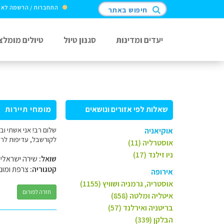
התחברות / הרשמה לא
חיפוש באתר
יעדים ומדינות
סגנון טיול
טיולים מומלצ
שאלות לפי אזורים ונושאים
מומחי תיירות
אוקיאניה
לקורשבל, עדיפות לר
אוסטרליה (11)
ניו זילנד (17)
שואל:
שירה ישראלי
קטגוריה:
צרפת ומונק
אירופה
אוסטריה, גרמניה ושוויץ (1155)
חזרה לפורום
איטליה ומלטה (858)
בריטניה ואירלנד (57)
הבלקן (339)