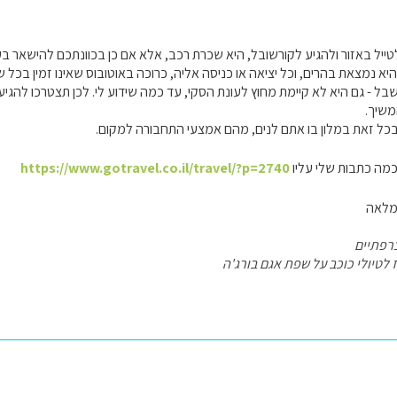
ייל באזור ולהגיע לקורשובל, היא שכרת רכב, אלא אם כן בכוונתכם להישאר בע
היא נמצאת בהרים, וכל יציאה או כניסה אליה, כרוכה באוטובוס שאינו זמין בכל 
ל - גם היא לא קיימת מחוץ לעונת הסקי, עד כמה שידוע לי. לכן תצטרכו להגי
משיך.
בכל זאת במלון בו אתם לנים, מהם אמצעי התחבורה למקום.
כמה כתבות שלי עליו
https://www.gotravel.co.il/travel/?p=2740
מלאה
רפתיים
לטיולי כוכב על שפת אגם בורג'ה