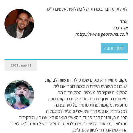
לא לא, מדובר במרחק של כשלושת אלפים ק"מ
אהד
אהד נבו
http://www.geotours.co.il/
31 ינואר, 2011
מקום מתוייר הוא מקום שפרט להיותו שווה לביקור,
יש בו גם תשתית תיירותית וכמה דוברי אנגלית.
המקומות שקיבלת מעמיתי המלומדים הם
תיירותיים בטירוף ברובם, אבל שווים ביקור כמובן.
מחפשת מקומות פחות מתויירים? סעי צפונה
למנצ'וריה, או סעי דרך שאן-ש'י ונינג'יה למונגוליה
הפנימית, וחזרה דרך פרוזדור האש'י בגאנסו לצ'יאנגהיי, ולבק-דור
סהצ'ואן, ומצ'אנדו לכיוון צ'ון-צינג לנאן-ג'ינג ולאזור של חאנג-ג'או ולאורך
החוף משאנג-חיי לכיוון טיאנ-ג'ינג.