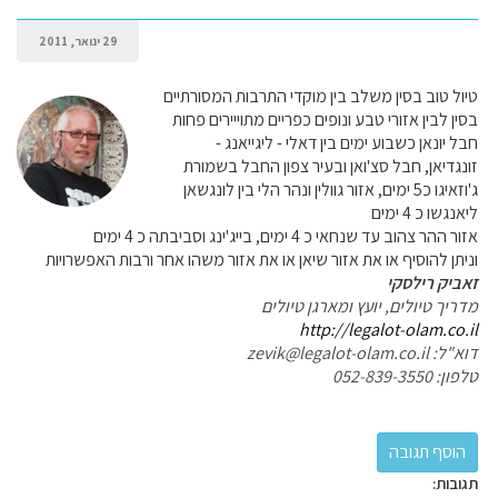
29 ינואר, 2011
טיול טוב בסין משלב בין מוקדי התרבות המסורתיים
בסין לבין אזורי טבע ונופים כפריים מתוייירים פחות
חבל יונאן כשבוע ימים בין דאלי - ליגייאנג -
זונגדיאן, חבל סצ'ואן ובעיר צפון החבל בשמורת
ג'וזאיגו כ5 ימים, אזור גוולין ונהר הלי בין לונגשאן
ליאנגשו כ 4 ימים
אזור ההר צהוב עד שנחאי כ 4 ימים, בייג'ינג וסביבתה כ 4 ימים
וניתן להוסיף או את אזור שיאן או את אזור משהו אחר ורבות האפשרויות
זאביק רילסקי
מדריך טיולים, יועץ ומארגן טיולים
http://legalot-olam.co.il
דוא"ל: zevik@legalot-olam.co.il
טלפון: 052-839-3550
תגובות: