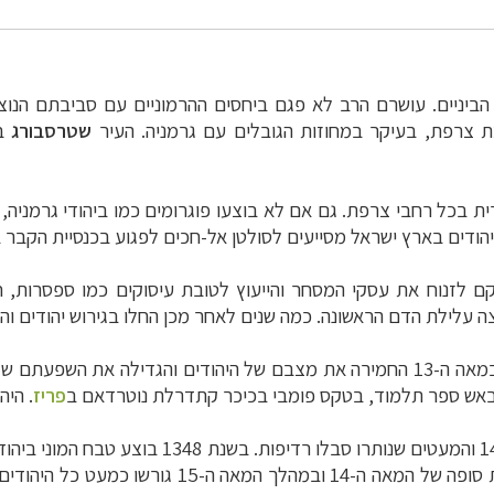
יניים. עושרם הרב לא פגם ביחסים ההרמוניים עם סביבתם הנוצרי
צרפת, בעיקר במחוזות הגובלים עם גרמניה. העיר
שטרסבורג
במ
כל רחבי צרפת. גם אם לא בוצעו פוגרומים כמו ביהודי גרמניה, ידע
ודים בארץ ישראל מסייעים לסולטן אל-חכים לפגוע בכנסיית הקבר ב
 לזנוח את עסקי המסחר והייעוץ לטובת עיסוקים כמו ספסרות, ח
פיצולה של צרפת לממלכות פיאודליות ריבוניות במאה ה-13 החמירה את מצבם של היהו
פריז
. היה
לקראת סופה של המאה ה-14 ובמהלך המא