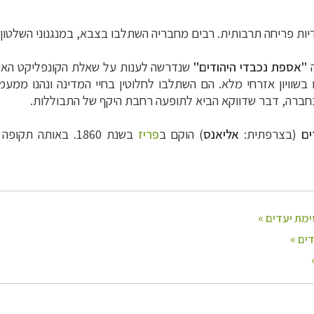
דיות פריחה תרבותית. רבים מחבריה השתלבו בצבא, במנגנוני השלטון,
"
אספת נכבדי היהודים
"
שנדרשה לענות על שאלת הקונפליקט האפשר
ו בשוויון אזרחי מלא. הם השתלבו לחלוטין בחיי המדינה ונהנו ממעמ
ברה, דבר שדווקא הביא לתופעה רחבת היקף של התבוללות.
ים
(בצרפתית:
אליאנס
) הוקם ב
פריז
בשנת 1860. באותה 