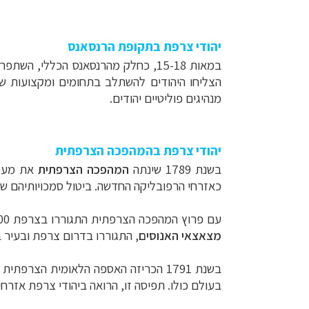
יהודי צרפת בתקופת הרנסאנס
במאות 15-18, כחלק מהרנסאנס הכללי
הצליחו היהודים להשתלב בתחומים ומקצועות ש
מנהיגים פוליטיים יהודים.
יהודי צרפת בהמהפכה הצרפתית
בשנת 1789 שינתה
המהפכה הצרפתית
את מעמדם
כאזרחי הרפובליקה החדשה. ביטול סמכויותיהם של
עם פרוץ המהפכה הצרפתית התגוררו בצרפת 40,000 יהודים. רובם היו
מצאצאי האנוסים
, התגוררו בדרום צרפת ובעיר ב
בשנת 1791 הכריזה האספה הלאומית הצרפתית על
בעולם כולו. תפיסה זו, הרואה ביהודי צרפת אזר