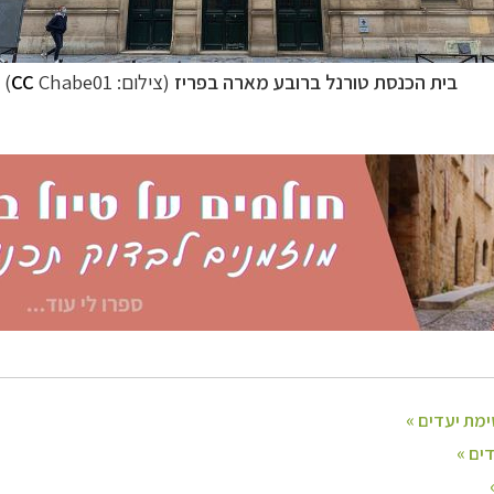
בית הכנסת טורנל ברובע מארה בפריז
(צילום:
Chabe01)
CC
ניים, שייט והליכה
לחצו לרשימת יעדים »
ן אמריקה
לחצו לרשימת היעדים »
נופש
לחצו לרשימת היעדים »