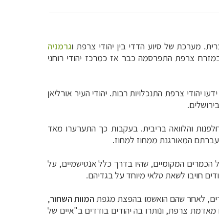
ת. מערכת של סיוע הדדי בין יהודי צרפת ו
גרמניה
זרח צרפת התפרסמה כבר אז כמרכז יהודי רוחני
ו יהודי צרפת התנכלויות רבות. יהודי העיר אורליאן
ירושלים.
לפנות והלוואה בריבית. בעקבות כך התערערו מאד
דים והגדילה את השפעתם של הכמרים המקומיים, שהיו בדרך כלל אנטישמיים, על
ודים חויבו לשאת טלאי מיוחד על בגדיהם.
המוות השחור
,
ה ה-15 גורשו כמעט כל היהודים מאדמת צרפת, ונותרו בה יהודים בודדים ב"איים של