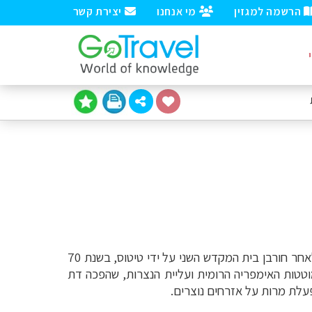
הרשמה למגזין
מי אנחנו
יצירת קשר
יהודים התיישבו באזור בו שוכנת כיום צרפת כבר במאה הראשונה לספירה, עם כיבוש האזור בידי האימפריה הרומית. לאחר חורבן בית המקדש השני על ידי טיטוס, בשנת 70
טטות האימפריה הרומית ועליית הנצרות, שהפכה דת
פעלת מרות על אזרחים נוצרים.