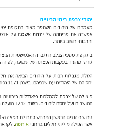
יהודי צרפת בימי הביניים
מעמדם של היהודים השתפר מאוד בתקופת ימי הב
אפשרה את פריחתה של
יהדות אשכנז
על אדמת 
ותרבותי חשוב ביותר.
בתקופת מסעי הצלב התגברה האנטישמיות הנוצרית ב
גורשו מהעיר בעקבות הפצתה של שמועה, לפיה היה
הטלת מגבלות רבות על היהודים הביאה את חלקם
יחסיהם של היהודים עם שכניהם. בשנת 1171 נפוצה עלילת הדם הראשונה. כמה שנים לאחר מכן החלו בגירוש יהודים והעברתם המאורגנת ממחוז למחוז.
התושבים ועל יחסם ליהודים. בשנת 1242 הועלה באש ספר תלמוד, בטקס פומבי בכיכר קתדרלת נוטרדאם ב
גירוש היהודים הראשון התרחש בתחילת המאה ה-14 והמעטים שנותרו סבלו רדיפות. בשנת 1348 בוצע טבח המוני ביהודים, לאחר שהם הואשמו בהפצת מגפת
אשר הפילה מיליוני חללים ברחבי
אירופה
.