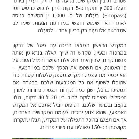
שמחברת בין המקדשים. נסיעה עד לחלק העליון ביותר
תעלה 360 ין ותיקח כ-5 דקות. ניתן לרכוש כרטיס יומי
(Enopass) בעלות של כ- 1,000 ין המשלב כניסה
לאתרי האי ושימוש חופשי במדרגות הנעות. שימו לב
שמדרגות אלו נעות רק בכיוון אחד – למעלה.
במקדש הראשון תמצאו בריכה עם פסל של דרקון
במרכזה ומעיין. מקדש זה שייך לאלה
בנזאיטן
אותה
פגשנו קודם, שבין היתר היא אלת העושר והמזל הטוב. על
פי האמונה, אם תשטפו את הכסף שלכם במי המעיין –
הוא יכפיל את עצמו. המקדש מספק סלסלות קטנות כדי
שתוכלו לשטוף את כל המטבעות שלכם בבטחה. אם
תמשיכו ברגל, ישנן כמה נקודות תצפית פזורות לאורך
המסלול. הטיפוס לוקח לרוב בין 20 ל-40 דקות, תלוי
בקצב ובכושר שלכם. הטיפוס יוביל אתכם אל המקדש
האמצעי, שהוא צנוע יחסית לעומת המקדשים האחרים,
אך אם תציצו בהיכל התפילה של המקדש, תגלו שתקרתו
מקושטת בכ-150 פאנלים עם ציורי פרחים.