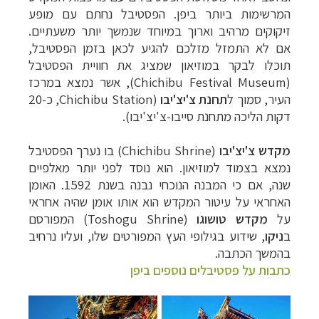
המרשימות ביותר ביפן. הפסטיבל נחתם עם מופע
זיקוקים מרהיב וארוך במיוחד שנמשך יותר משעתיים.
אם לא התמזל מזלכם להגיע לכאן בזמן הפסטיבל,
תוכלו לבקר במוזיאון שמציג את חוויית הפסטיבל
(Chichibu Festival Museum), אשר נמצא במרכז
העיר, סמוך ל
תחנת צ'יצ'יבו
(Chichibu Station, כ-20
דקות הליכה מתחנת סייבו-צ'יצ'יבו).
מקדש צ'יצ'יבו
(Chichibu Shrine) בו נערך הפסטיבל
נמצא בצמוד למוזיאון. הוא נוסד לפני יותר מאלפיים
שנה, אם כי המבנה הנוכחי נבנה בשנת 1592. האומן
האחראי על עיטור המקדש הוא אותו אומן שהיה אחראי
על
מקדש טושוגו
(Toshogu Shrine) המפורסם
ב
ניקו
, שידוע בגילופי העץ המפורטים שלו, ועליו נרחיב
בהמשך הכתבה.
כתבות על פסטיבלים נוספים ביפן