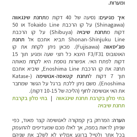
ומערות.
איך מגיעים:
נסיעה של 40 דקות מ
תחנת שינגאווה
(Shinagawa) על קו הרכבת Tokaido Line או 50
דקות מ
תחנת שיבויה
(Shibuya) על קו הרכבת
Shonan-Shinjuku Line תביא אתכם אל
תחנת
פוג'יסאווה
(Fujisawa). מכאן ניתן לקחת את קו
האוטובוס F3/F31 היוצא כל חצי שעה ומגיע תוך 15
דקות לפתח האי. אפשרות נוספת היא לקחת מאותה
תחנה את קו הרכבת Enoshima Line, שיביא אתכם
תוך 7 דקות ל
תחנת קטאסה-אנושימה
(Katase-
Enoshima). משם ניתן ללכת ברגל על הגשר שמחבר
את האי אנושימה לחוף (הליכה של 10-15 דקות).
בתי מלון בקרבת תחנת שינגאווה
|
בתי מלון בקרבת
תחנת שיבויה
הערה:
המרחק בין קמקורה לאנושימה קצר מאוד, כפי
שניתן לראות במפה, אך לאלו מכם שמעדיפים להתעמק
בכל אתר ולטייל ברוגע אמליץ לא לשלב את שניהם