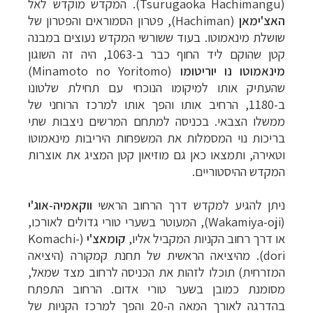
(Tsurugaoka Hachimangu). המקדש מוקדש לאל
האצ'ימאן
(Hachiman), פטרון הסמוראים והפטרון של
שושלת מינאמוטו. בעוד ששורשי המקדש נעוצים במבנה
קטן שהוקם ליד החוף כבר ב-1063, היה זה השוגון
מינאמוטו נו יוריטומו
(Minamoto no Yoritomo)
שהעתיק אותו למיקומו הנוכחי עם תחילת שלטונו
ב-1180, הרחיב אותו והפך אותו למרכז הרוחני של
ממשלו הצבאי. בכניסה למתחם המרשים ניצבות שתי
בריכות נוי המסמלות את המשפחות היריבות מינאמוטו
וטאירה, ותמצאו כאן גם מוזיאון קטן המציג את אוצרות
המקדש ההיסטוריים.
ניתן להגיע למקדש דרך הרחוב הראשי
ווקאמיה-אוג'י
(Wakamiya-oji), המעוטר בשערי טורי גדולים לאורכו,
או דרך רחוב הקניות המקביל אליו,
קומאצ'י
(Komachi-
dori). מהיציאה הראשית של תחנת קמקורה (היציאה
המזרחית) תוכלו לזהות את הכניסה לרחוב מצד שמאל,
מסומנת כמובן בשער טורי אדום. הרחוב התפתח
בהדרגה לאורך המאה ה-20 והפך למרכז הקניות של