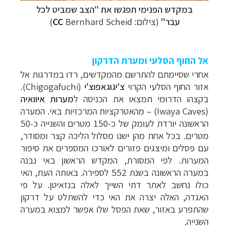
במקדש הפנימי תפגשו את "הצב שמביט לכל
עבר"
(צילום:
Bernhard Scheid)
CC
אל החוף הסלעי ומערת הדרקון
אחרי שסיימתם להתרשם מהמקדשים, רדו במדרגות אל
אזור החוף הסלעי הקרוי
צ'יגוגאפוצ'י
(Chigogafuchi).
בקצהו הדרומי תמצאו את הכניסה ל
מערות איוואיה
(Iwaya Caves) – מהאטרקציות המרכזיות באי. המערה
הראשונה יורדת לעומק של כ-150 מטרים והשנייה כ-50
מטרים. בכל אחת מהן ישנו מסלול הליכה קצר ומסודר,
עם פסלים ומיצגים פזורים לאורכו המספרים את סיפור
המערות. לפי המסורת, המקדש הראשון באי נבנה
במערה הראשונה בשנת 552 לספירה. באותה העת, האי
כולו נחשב לאתר דתי השייך לאלה בנזאיטן. על פי
האגדה, האלה יצרה את האי כדי להשתלט על דרקון
שהתפרע באזור, שאת הפסל שלו אפשר למצוא במערה
השנייה.