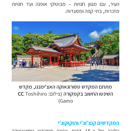
העיר, עם מגוון חנויות – מבוטיקי אופנה ועד חנויות
מזכרות, בתי קפה ומסעדות.
מתחם המקדש טסורוגאוקה האצ'ימנגו, מקדש
השינטו החשוב בקמקורה
(צילום:
Toshihiro
CC
Gamo)
המקדשים קנצ'וג'י והוקוקוג'י
הליכה של כ-15 דקות צפונה ממקדש טסורוגאוקה