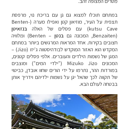
מטרים המצופה זהב.
במתחם תוכלו למצוא גם גן עם בריכת נוי, מרפסת
תצפית על העיר, מוזיאון קטן ואפילו מערה (Benten-
kutsu Cave) עם פסלים של האלה
בנזאיטן
(Benzaiten, המכונה גם
בנטן
– Benten) ומלוויה
חצובים בקירות. אחד המראות המרגשים ביותר במתחם
המקדש הוא האזור המוקדש לבודהיסטווה ג'יזו (Jizo) –
המגן של נשמות הילדים והעוברים. אלפי פסלים קטנים,
המכונים Mizuko Jizo ("ילדי המים") ומוצבים
במורדות ההר, נתרמו על ידי הורים שחוו אובדן, כביטוי
של תקווה לכך שהאל יגן על נשמות ילדיהם וידריך אותן
בבטחה לעולם הבא.