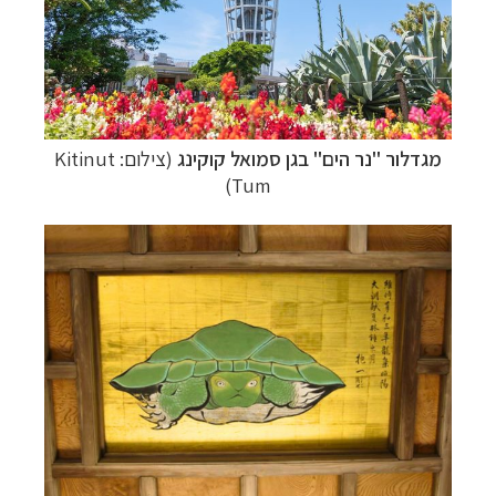
להסבר על השירות »
מגדלור "נר הים" בגן סמואל קוקינג
(צילום: Kitinut
Tum)