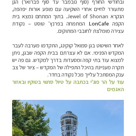
ובחודשי החורף (סוף נובמבר עד סוף פברואר) הגן
מתעורר לחיים אחרי השקיעה עם מופע אורות יפהפה,
הנקרא Jewel of Shonan. בתוך המתחם נמצא בית
הקפה
LonCafe
המתמחה בפרנץ' טוסט – נקודת
עצירה מומלצת לחובבי המתוקים.
לאחר השיטוט בגן סמואל קוקינג, התקדמו מערבה לעבר
המקדש הפנימי. אם לא עצרתם בבית הקפה שבגן, ניתן
למצוא עוד בתי קפה ומסעדות בדרך למקדש. גם פה יש
תקרה מעניינת בהיכל התפילה של המקדש – ציור של צב
ענק המסתכל עלייך מכל נקודה בחדר.
עוד על הר פוג'י בכתבה על טיול סתווי בטוקיו ובאזור
האגמים
–
מסלולים מוכנים ב-11 יעדים
לחצו לבחירת המסלול
המתאים לכם »
–
מעטפת לוגיסטית מלאה: מלונות, רכב ופעילויות
לחצו למידע נוסף »
–
מערכת ניווט חכמה וליווי לאורך כל הדרך
לחצו