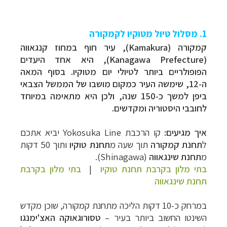
1. מסלול טיול מטוקיו לקמקורה
קמקורה (Kamakura), עיר חוף במחוז קנגאווה
(Kanagawa Prefecture), היא אחד היעדים
הפופולריים ביותר לטיולי יום מטוקיו. בסוף המאה
ה-12, שימשה העיר כמקום מושבו של הממשל הצבאי
ביפן למשך כ-150 שנה, ולכן היא מתאימה במיוחד
לחובבי היסטוריה ומקדשים.
איך מגיעים:
קו הרכבת Yokosuka Line יביא אתכם
ל
תחנת קמקורה
תוך שעה מ
תחנת טוקיו
ותוך 50 דקות
מ
תחנת שינגאווה
(Shinagawa).
בתי מלון בקרבת תחנת טוקיו
|
בתי מלון בקרבת
תחנת שינגאווה
במרחק כ-10 דקות הליכה מתחנת קמקורה, שוכן מקדש
השינטו החשוב ביותר בעיר –
טסורוגאוקה האצ'ימנגו