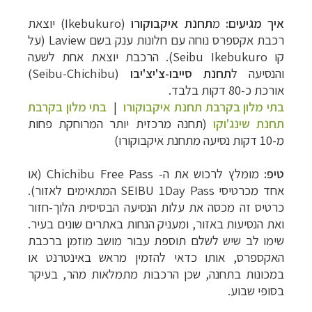
איך מגיעים:
מ
תחנת איקבוקורו
(Ikebukuro) יוצאת
רכבת אקספרס נוחה עם חלונות ענק בשם Laview (על
קו Seibu Ikebukuro). הרכבת יוצאת אחת לשעה
והנסיעה ל
תחנת סייבו-צ'יצ'יבו
(Seibu-Chichibu)
אורכת כ-80 דקות בלבד.
בתי מלון בקרבת תחנת איקבוקורו
|
בתי מלון בקרבת
תחנת שינג'וקו
(תחנה מרכזית יותר המרוחקת פחות
מ-10 דקות נסיעה מתחנת איקבוקורו)
טיפ:
מומלץ לרכוש את ה- Chichibu Free Pass (או
אחד מכרטיסי SEIBU 1Day Pass המתאימים לאזור).
כרטיס זה מכסה את עלות הנסיעה הבסיסית הלוך-חזור
ואת הנסיעות באזור, ומעניק הנחות באתרים שונים בעיר.
שימו לב שיש לשלם תוספת עבור מושב מוזמן ברכבת
האקספרס, אותו כדאי להזמין מראש באינטרנט או
במכונות בתחנה, שכן הרכבות מתמלאות מהר, בעיקר
בסופי שבוע.