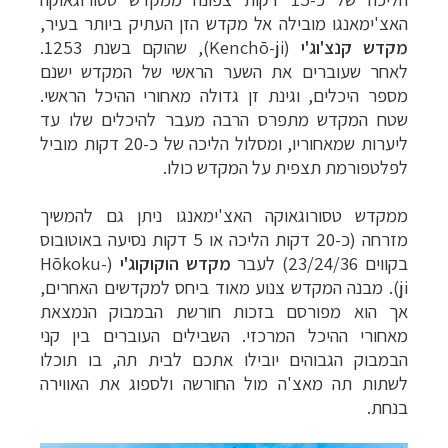
האצ'ימאנגו מובילה אל מקדש הזן העתיק ביותר בעיר,
מקדש קנצ'וג'י
(Kenchō-ji), שהוקם בשנת 1253.
לאחר שעוברים את השער הראשי של המקדש ישנם
מספר היכלים, וגינת זן גדולה מאחורי ההיכל הראשי.
שטח המקדש מתפרס הרבה מעבר להיכלים שלו עד
ליערות שמאחוריו, ומסלול הליכה של כ-20 דקות מוביל
לפלטפורמת תצפית על המקדש כולו.
ממקדש טסורוגאוקה האצ'ימאנגו ניתן גם להמשיך
מזרחה (כ-20 דקות הליכה או 5 דקות נסיעה באוטובוס
בקווים 23/24/36) לעבר
מקדש הוקוקוג'י
(Hōkoku-
ji). מבנה המקדש צנוע מאוד ביחס למקדשים האחרים,
אך הוא מפורסם בזכות חורשת הבמבוק הנמצאת
מאחורי ההיכל המרכזי. השבילים העוברים בין קני
הבמבוק הגבוהים יובילו אתכם לבית תה, בו תוכלו
לשתות תה מאצ'ה מול החורשה ולספוג את האווירה
בנחת.